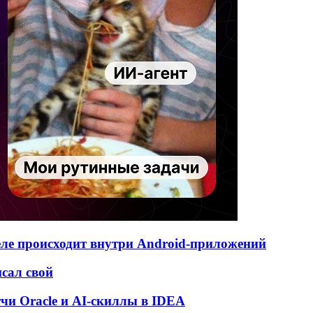
деле происходит внутри Android-приложений
исал свой
атчи Oracle и AI-скиллы в IDEA