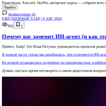
Практикум, Хекслет, SkyPro, авторские курсы — собрали всех 
Перейти
Комментарии 26
ЕЖЕДНЕВНЫЙ ХАБР | 8 АВГ 2026
902
1
Почему вас заменит ИИ‑агент (и как эт
Привет, Хабр! Это Илья Петухов, руководитель проектов разв
В первой части статьи мы разобрались, чем отличаются ИИ-аген
Во второй остановились подробнее на преимуществах workflow
Думаю, настало время поговорить о самом щекотливом вопрос