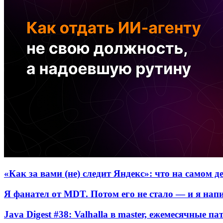
«Как за вами (не) следит Яндекс»: что на самом 
Я фанател от MDT. Потом его не стало — и я нап
Java Digest #38: Valhalla в master, ежемесячные п