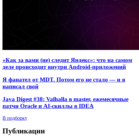
«Как за вами (не) следит Яндекс»: что на самом
деле происходит внутри Android-приложений
Я фанател от MDT. Потом его не стало — и я
написал свой
Java Digest #38: Valhalla в master, ежемесячные
патчи Oracle и AI-скиллы в IDEA
В подборку
Публикации