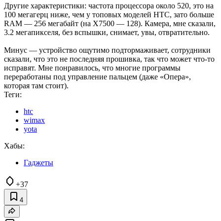
Другие характеристики: частота процессора около 520, это на
100 мегагерц ниже, чем у топовых моделей HTC, зато больше
RAM — 256 мегабайт (на X7500 — 128). Камера, мне сказали,
3.2 мегапикселя, без вспышки, снимает, увы, отвратительно.
Минус — устройство ощутимо подтормаживает, сотрудники
сказали, что это не последняя прошивка, так что может что-то
исправят. Мне понравилось, что многие программы
переработаны под управление пальцем (даже «Опера»,
которая там стоит).
Теги:
htc
wimax
yota
Хабы:
Гаджеты
+37
4