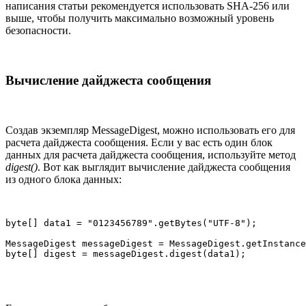
написания статьи рекомендуется использовать SHA-256 или
выше, чтобы получить максимально возможный уровень
безопасности.
Вычисление дайджеста сообщения
Создав экземпляр MessageDigest, можно использовать его для
расчета дайджеста сообщения. Если у вас есть один блок
данных для расчета дайджеста сообщения, используйте метод
digest()
. Вот как выглядит вычисление дайджеста сообщения
из одного блока данных:
byte[] data1 = "0123456789".getBytes("UTF-8");

MessageDigest messageDigest = MessageDigest.getInstance
byte[] digest = messageDigest.digest(data1);