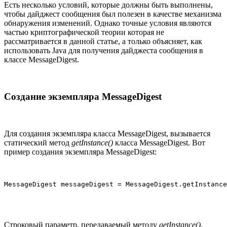
Есть несколько условий, которые должны быть выполнены,
чтобы дайджест сообщения был полезен в качестве механизма
обнаружения изменений. Однако точные условия являются
частью криптографической теории которая не
рассматривается в данной статье, а только объясняет, как
использовать Java для получения дайджеста сообщения в
классе MessageDigest.
Создание экземпляра MessageDigest
Для создания экземпляра класса MessageDigest, вызывается
статический метод
getInstance()
класса MessageDigest. Вот
пример создания экземпляра MessageDigest:
MessageDigest messageDigest = MessageDigest.getInstance
Строковый параметр, передаваемый методу
getInstance()
,