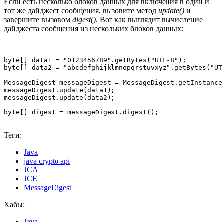
Если есть несколько блоков данных для включения в один и
тот же дайджест сообщения, вызовите метод
update()
и
завершите вызовом
digest()
. Вот как выглядит вычисление
дайджеста сообщения из нескольких блоков данных:
byte[] data1 = "0123456789".getBytes("UTF-8");

byte[] data2 = "abcdefghijklmnopqrstuvxyz".getBytes("UT
MessageDigest messageDigest = MessageDigest.getInstance
messageDigest.update(data1);

messageDigest.update(data2);

byte[] digest = messageDigest.digest();
Теги:
Java
java crypto api
JCA
JCE
MessageDigest
Хабы:
Java