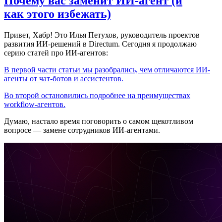
Почему вас заменит ИИ‑агент (и
как этого избежать)
Привет, Хабр! Это Илья Петухов, руководитель проектов
развития ИИ-решений в Directum. Сегодня я продолжаю
серию статей про ИИ-агентов:
В первой части статьи мы разобрались, чем отличаются ИИ-
агенты от чат-ботов и ассистентов.
Во второй остановились подробнее на преимуществах
workflow-агентов.
Думаю, настало время поговорить о самом щекотливом
вопросе — замене сотрудников ИИ-агентами.