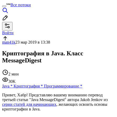
Все потоки
Войти
man41k
23 мар 2019 в 13:38
Криптография в Java. Класс
MessageDigest
2 мин
30K
Java
*
Криптография
*
Программирование
*
Привет, Хабр! Представляю вашему вниманию перевод
третьей статьи "Java MessageDigest" автора Jakob Jenkov из
серии статей для начинающих
, желающих освоить основы
криптографии в Java.