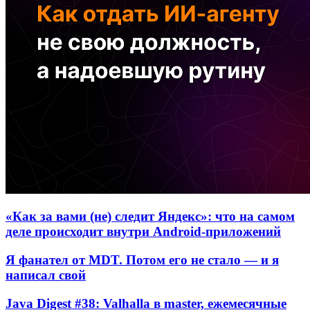
«Как за вами (не) следит Яндекс»: что на самом
деле происходит внутри Android-приложений
Я фанател от MDT. Потом его не стало — и я
написал свой
Java Digest #38: Valhalla в master, ежемесячные