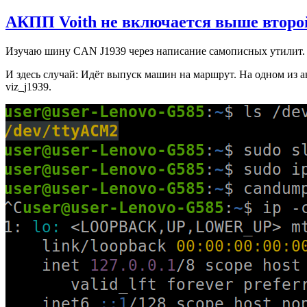
АКПП Voith не включается выше второй
Изучаю шину CAN J1939 через написание самописных утилит. 
И здесь случай: Идёт выпуск машин на маршрут. На одном из а
viz_j1939.