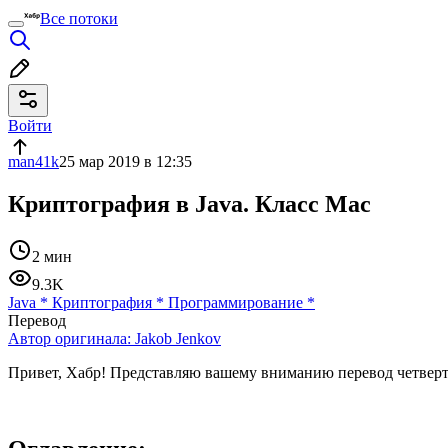
Все потоки
Войти
man41k
25 мар 2019 в 12:35
Криптография в Java. Класс Mac
2 мин
9.3K
Java
*
Криптография
*
Программирование
*
Перевод
Автор оригинала:
Jakob Jenkov
Привет, Хабр! Представляю вашему вниманию перевод четверто