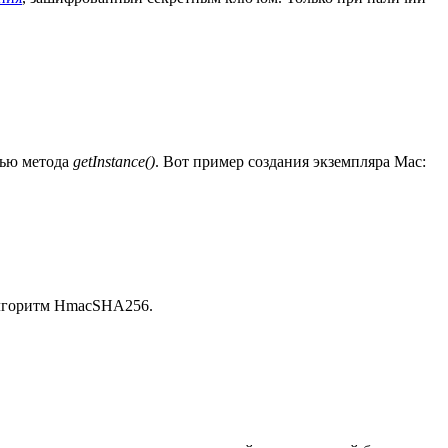
щью метода
getInstance()
. Вот пример создания экземпляра Mac:
 алгоритм HmacSHA256.