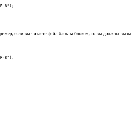
F-8");

пример, если вы читаете файл блок за блоком, то вы должны выз
F-8");
