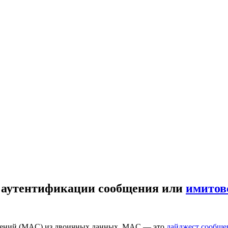
од аутентификации сообщения или
имитов
бщений (MAC) из двоичных данных. MAC — это
дайджест сообще