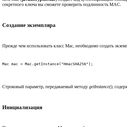
секретного ключа вы сможете проверить подлинность MAC.
Создание экземпляра
Прежде чем использовать класс Mac, необходимо создать экзе
Mac mac = Mac.getInstance("HmacSHA256");
Строковый параметр, передаваемый методу
getInstance()
, соде
Инициализация