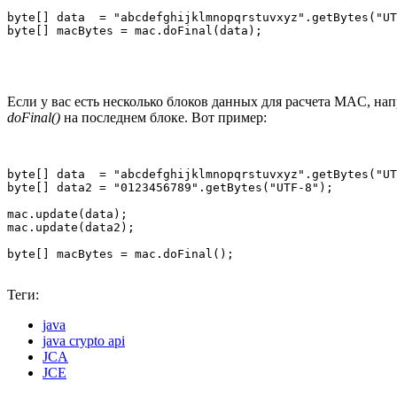
byte[] data  = "abcdefghijklmnopqrstuvxyz".getBytes("UT
byte[] macBytes = mac.doFinal(data);
Если у вас есть несколько блоков данных для расчета MAC, на
doFinal()
на последнем блоке. Вот пример:
byte[] data  = "abcdefghijklmnopqrstuvxyz".getBytes("UT
byte[] data2 = "0123456789".getBytes("UTF-8");

mac.update(data);

mac.update(data2);

byte[] macBytes = mac.doFinal();
Теги:
java
java crypto api
JCA
JCE