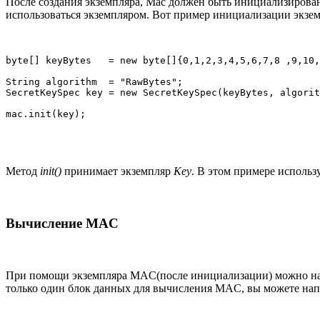
После создания экземпляра, Mac должен быть инициализиров
использоваться экземпляром. Вот пример инициализации экзе
byte[] keyBytes   = new byte[]{0,1,2,3,4,5,6,7,8 ,9,10,
String algorithm  = "RawBytes";

SecretKeySpec key = new SecretKeySpec(keyBytes, algorit
mac.init(key);
Метод
init()
принимает экземпляр
Key
. В этом примере использ
Вычисление MAC
При помощи экземпляра MAC(после инициализации) можно на
только один блок данных для вычисления MAC, вы можете на