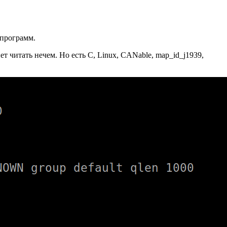
 программ.
 читать нечем. Но есть C, Linux, CANable, map_id_j1939,