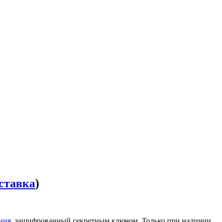
ставка
)
ния
, зашифрованный секретным ключом. Только при наличии