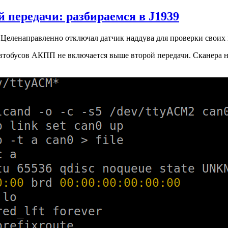
 передачи: разбираемся в J1939
Целенаправленно отключал датчик наддува для проверки своих
втобусов АКПП не включается выше второй передачи. Сканера нет