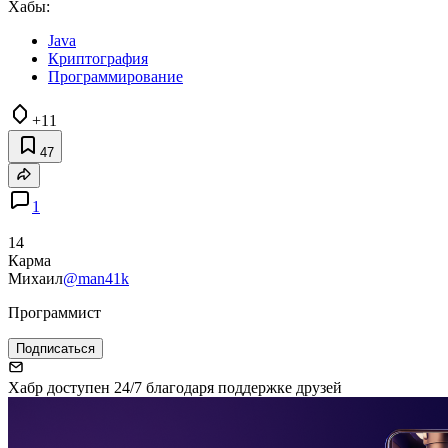
Хабы:
Java
Криптография
Программирование
+11
47
1
14
Карма
Михаил
@man41k
Программист
Подписаться
Хабр доступен 24/7 благодаря поддержке друзей