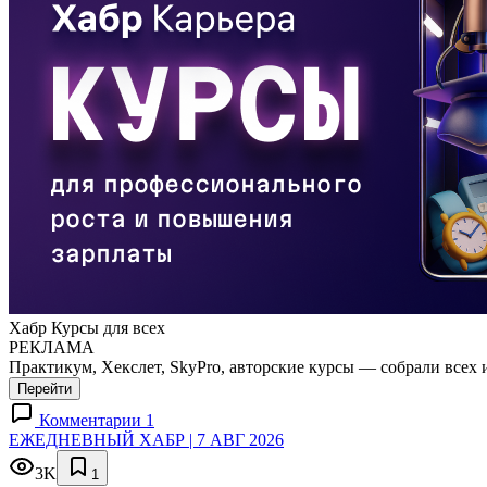
Хабр Курсы для всех
РЕКЛАМА
Практикум, Хекслет, SkyPro, авторские курсы — собрали всех 
Перейти
Комментарии 1
ЕЖЕДНЕВНЫЙ ХАБР | 7 АВГ 2026
3K
1