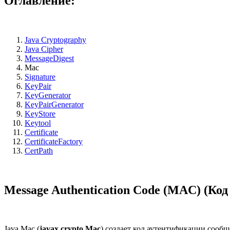
Оглавление:
Java Cryptography
Java Cipher
MessageDigest
Mac
Signature
KeyPair
KeyGenerator
KeyPairGenerator
KeyStore
Keytool
Certificate
CertificateFactory
CertPath
Message Authentication Code (MAC) (К
Java Mac (
javax.crypto.Mac
) создает код аутентификации соо