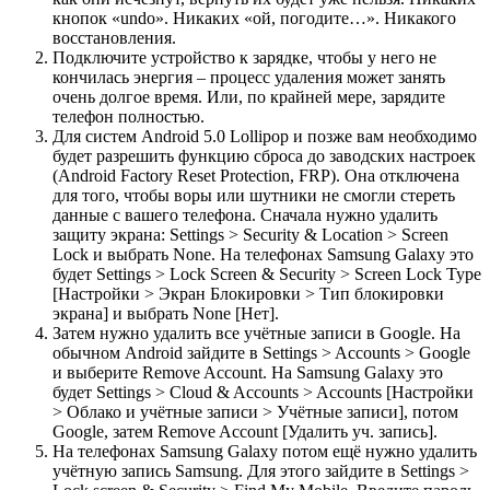
кнопок «undo». Никаких «ой, погодите…». Никакого
восстановления.
Подключите устройство к зарядке, чтобы у него не
кончилась энергия – процесс удаления может занять
очень долгое время. Или, по крайней мере, зарядите
телефон полностью.
Для систем Android 5.0 Lollipop и позже вам необходимо
будет разрешить функцию сброса до заводских настроек
(Android Factory Reset Protection, FRP). Она отключена
для того, чтобы воры или шутники не смогли стереть
данные с вашего телефона. Сначала нужно удалить
защиту экрана: Settings > Security & Location > Screen
Lock и выбрать None. На телефонах Samsung Galaxy это
будет Settings > Lock Screen & Security > Screen Lock Type
[Настройки > Экран Блокировки > Тип блокировки
экрана] и выбрать None [Нет].
Затем нужно удалить все учётные записи в Google. На
обычном Android зайдите в Settings > Accounts > Google
и выберите Remove Account. На Samsung Galaxy это
будет Settings > Cloud & Accounts > Accounts [Настройки
> Облако и учётные записи > Учётные записи], потом
Google, затем Remove Account [Удалить уч. запись].
На телефонах Samsung Galaxy потом ещё нужно удалить
учётную запись Samsung. Для этого зайдите в Settings >