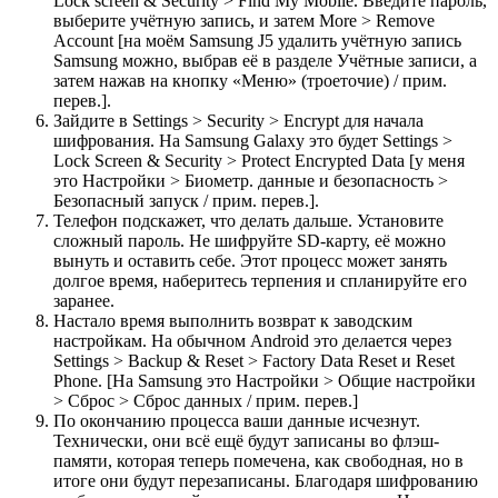
Lock screen & Security > Find My Mobile. Введите пароль,
выберите учётную запись, и затем More > Remove
Account [на моём Samsung J5 удалить учётную запись
Samsung можно, выбрав её в разделе Учётные записи, а
затем нажав на кнопку «Меню» (троеточие) / прим.
перев.].
Зайдите в Settings > Security > Encrypt для начала
шифрования. На Samsung Galaxy это будет Settings >
Lock Screen & Security > Protect Encrypted Data [у меня
это Настройки > Биометр. данные и безопасность >
Безопасный запуск / прим. перев.].
Телефон подскажет, что делать дальше. Установите
сложный пароль. Не шифруйте SD-карту, её можно
вынуть и оставить себе. Этот процесс может занять
долгое время, наберитесь терпения и спланируйте его
заранее.
Настало время выполнить возврат к заводским
настройкам. На обычном Android это делается через
Settings > Backup & Reset > Factory Data Reset и Reset
Phone. [На Samsung это Настройки > Общие настройки
> Сброс > Сброс данных / прим. перев.]
По окончанию процесса ваши данные исчезнут.
Технически, они всё ещё будут записаны во флэш-
памяти, которая теперь помечена, как свободная, но в
итоге они будут перезаписаны. Благодаря шифрованию