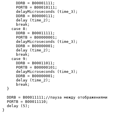
      DDRB = B00001111;

      PORTB = B00010111;

      delayMicroseconds (time_3);

      DDRB = B00000111;

      delay (time_2);

      break;

    case 8:

      DDRB = B00011111;

      PORTB = B00000001;

      delayMicroseconds (time_3);

      DDRB = B00000001;

      delay (time_2);

      break;

    case 9:

      DDRB = B00011011;

      PORTB = B00000101;

      delayMicroseconds (time_3);

      DDRB = B00000001;

      delay (time_2);

      break;

  }

  DDRB = B00011111;//пауза между отображениями

  PORTB = B00011110;

  delay (5);
