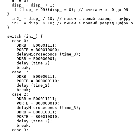
    d_ = 0;

    disp_ = disp_ + 1;

    if (disp_ > 99)(disp_ = 0); // считаем от 0 до 99

  }

    in2_ = disp_ / 10; // пишем в левый разряд - цифру 
    in1_ = disp_ % 10; // пишем в правый разряд цифру о
  }

  switch (in1_) {

    case 0:

      DDRB = B00001111;

      PORTB = B00010000;

      delayMicroseconds (time_3);

      DDRB = B00000001;

      delay (time_2);

      break;

    case 1:

      DDRB = B00000111;

      PORTB = B00000110;

      delay (time_2);

      break;

    case 2:

      DDRB = B00011111;

      PORTB = B00000010;

      delayMicroseconds (time_3);

      DDRB = B00010011;

      PORTB = B00010010;

      delay (time_2);

      break;

    case 3:
