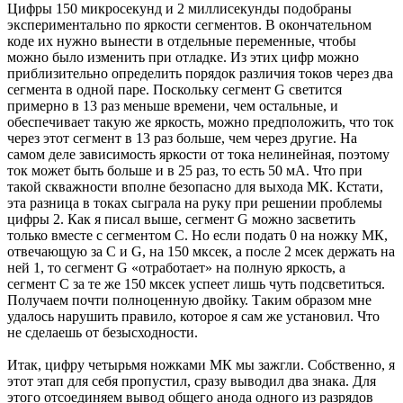
Цифры 150 микросекунд и 2 миллисекунды подобраны
экспериментально по яркости сегментов. В окончательном
коде их нужно вынести в отдельные переменные, чтобы
можно было изменить при отладке. Из этих цифр можно
приблизительно определить порядок различия токов через два
сегмента в одной паре. Поскольку сегмент G светится
примерно в 13 раз меньше времени, чем остальные, и
обеспечивает такую же яркость, можно предположить, что ток
через этот сегмент в 13 раз больше, чем через другие. На
самом деле зависимость яркости от тока нелинейная, поэтому
ток может быть больше и в 25 раз, то есть 50 мА. Что при
такой скважности вполне безопасно для выхода МК. Кстати,
эта разница в токах сыграла на руку при решении проблемы
цифры 2. Как я писал выше, сегмент G можно засветить
только вместе с сегментом C. Но если подать 0 на ножку МК,
отвечающую за C и G, на 150 мксек, а после 2 мсек держать на
ней 1, то сегмент G «отработает» на полную яркость, а
сегмент С за те же 150 мксек успеет лишь чуть подсветиться.
Получаем почти полноценную двойку. Таким образом мне
удалось нарушить правило, которое я сам же установил. Что
не сделаешь от безысходности.
Итак, цифру четырьмя ножками МК мы зажгли. Собственно, я
этот этап для себя пропустил, сразу выводил два знака. Для
этого отсоединяем вывод общего анода одного из разрядов