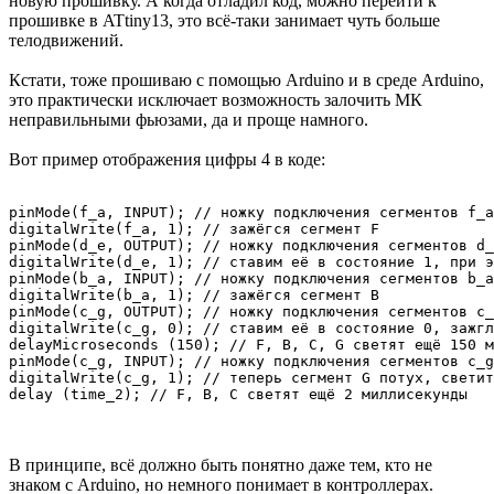
новую прошивку. А когда отладил код, можно перейти к
прошивке в ATtiny13, это всё-таки занимает чуть больше
телодвижений.
Кстати, тоже прошиваю с помощью Arduino и в среде Arduino,
это практически исключает возможность залочить МК
неправильными фьюзами, да и проще намного.
Вот пример отображения цифры 4 в коде:
pinMode(f_a, INPUT); // ножку подключения сегментов f_a
digitalWrite(f_a, 1); // зажёгся сегмент F

pinMode(d_e, OUTPUT); // ножку подключения сегментов d_
digitalWrite(d_e, 1); // ставим её в состояние 1, при э
pinMode(b_a, INPUT); // ножку подключения сегментов b_a
digitalWrite(b_a, 1); // зажёгся сегмент B

pinMode(c_g, OUTPUT); // ножку подключения сегментов c_
digitalWrite(c_g, 0); // ставим её в состояние 0, зажгл
delayMicroseconds (150); // F, B, C, G cветят ещё 150 м
pinMode(c_g, INPUT); // ножку подключения сегментов c_g
digitalWrite(c_g, 1); // теперь сегмент G потух, светит
delay (time_2); // F, B, C cветят ещё 2 миллисекунды 
В принципе, всё должно быть понятно даже тем, кто не
знаком с Arduino, но немного понимает в контроллерах.