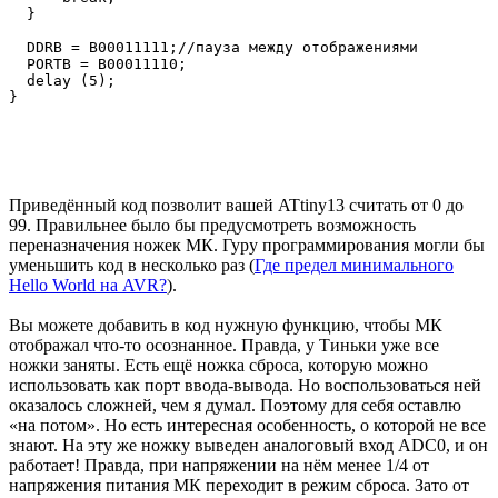
  }

  DDRB = B00011111;//пауза между отображениями

  PORTB = B00011110;

  delay (5);

}

Приведённый код позволит вашей ATtiny13 считать от 0 до
99. Правильнее было бы предусмотреть возможность
переназначения ножек МК. Гуру программирования могли бы
уменьшить код в несколько раз (
Где предел минимального
Hello World на AVR?
).
Вы можете добавить в код нужную функцию, чтобы МК
отображал что-то осознанное. Правда, у Тиньки уже все
ножки заняты. Есть ещё ножка сброса, которую можно
использовать как порт ввода-вывода. Но воспользоваться ней
оказалось сложней, чем я думал. Поэтому для себя оставлю
«на потом». Но есть интересная особенность, о которой не все
знают. На эту же ножку выведен аналоговый вход ADC0, и он
работает! Правда, при напряжении на нём менее 1/4 от
напряжения питания МК переходит в режим сброса. Зато от