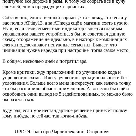
поштучно всё дороже в разы. К тому же собрать всё в кучу
сложней, чем в предыдущих вариантах.
Собственно, единственный вариант, что я вижу,- это если у
вас полно ATtiny13, а за ATmega ещё в магазин ехать нужно.
Ну и, если семисегментный индикатор является главным
украшением вашего устройства, я бы не советовал данную
схему, отображение не идеально, в некоторых комбинациях
слегка подсвечивают ненужные сегменты. Бывает, что
индикация нужна изредка при настройке- тогда самое место.
В общем, несколько дней я потратил зря.
Кроме критики, жду предложений по улучшению кода и
упрощению схемы. Или улучшению функциональности без
усложнения. Больше всего меня интересует, как зажечь точку,
это бы расширило область применения. А вот если бы ещё и
освободить один вывод из 5 задействованных, то можно было
бы разгуляться.
Буду рад, если моё нестандартное решение принесёт пользу
кому нибудь, не сейчас, так когда-нибудь.
UPD: Я знаю про Чарлиплексинг! Сторонняя