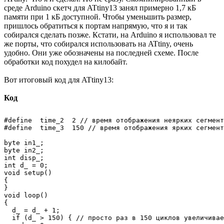
среде Arduino скетч для ATtiny13 занял примерно 1,7 кБ
памяти при 1 кБ доступной. Чтобы уменьшить размер,
пришлось обратиться к портам напрямую, что я и так
собирался сделать позже. Кстати, на Arduino я использовал те
же порты, что собирался использовать на ATtiny, очень
удобно. Они уже обозначены на последней схеме. После
обработки код похудел на килобайт.
Вот итоговый код для ATtiny13:
Код
#define  time_2  2 // время отображения неярких сегмент
#define  time_3  150 // время отображения ярких сегмент
byte in1_;

byte in2_;

int disp_;

int d_ = 0;

void setup()

{

}

void loop()

{

  d_ = d_ + 1;

  if (d_ > 150) { // просто раз в 150 циклов увеличивае