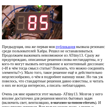
Предыдущая, она же первая моя
публикация
вызвала резонанс
среди пользователей Хабра. Решил не останавливаться.
Продолжаем выжимать невозможное из ATtiny13. Сразу же
предупреждаю, описанные решения снова нестандартны, и у
кого-то могут вызвать негодование и когнитивный диссонанс
(«И в чём тогда смысл статьи? Показать, что можно соединять
элементы?»). Мало того, такое решение ещё и действительно
нецелесообразно, о чём я подробнее напишу ниже. Но так уж
повелось, что стандартные решения давно известны, и читать
о них не всегда интересно, а писать- неблагодарно.
Очень уж мне нравится этот малыш- ATtiny13. Мозгов у него
вполне достаточно для решения многих бытовых задач
(включить свет, вентиляцию,
в магазин за пивом сбегать
). И
цена просто смешная. Вот только ножек мало, а ручек и