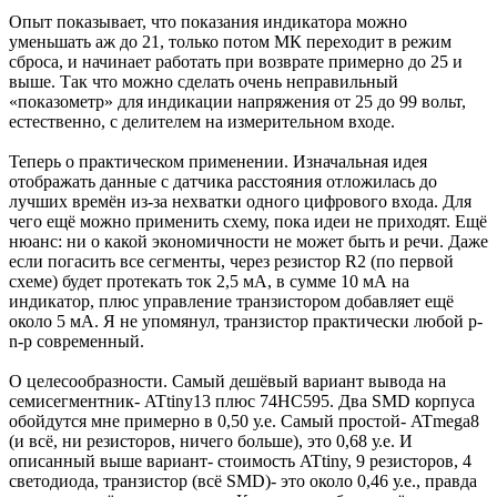
Опыт показывает, что показания индикатора можно
уменьшать аж до 21, только потом МК переходит в режим
сброса, и начинает работать при возврате примерно до 25 и
выше. Так что можно сделать очень неправильный
«показометр» для индикации напряжения от 25 до 99 вольт,
естественно, с делителем на измерительном входе.
Теперь о практическом применении. Изначальная идея
отображать данные с датчика расстояния отложилась до
лучших времён из-за нехватки одного цифрового входа. Для
чего ещё можно применить схему, пока идеи не приходят. Ещё
нюанс: ни о какой экономичности не может быть и речи. Даже
если погасить все сегменты, через резистор R2 (по первой
схеме) будет протекать ток 2,5 мА, в сумме 10 мА на
индикатор, плюс управление транзистором добавляет ещё
около 5 мА. Я не упомянул, транзистор практически любой p-
n-p современный.
О целесообразности. Самый дешёвый вариант вывода на
семисегментник- ATtiny13 плюс 74HC595. Два SMD корпуса
обойдутся мне примерно в 0,50 у.е. Самый простой- ATmega8
(и всё, ни резисторов, ничего больше), это 0,68 у.е. И
описанный выше вариант- стоимость ATtiny, 9 резисторов, 4
светодиода, транзистор (всё SMD)- это около 0,46 у.е., правда