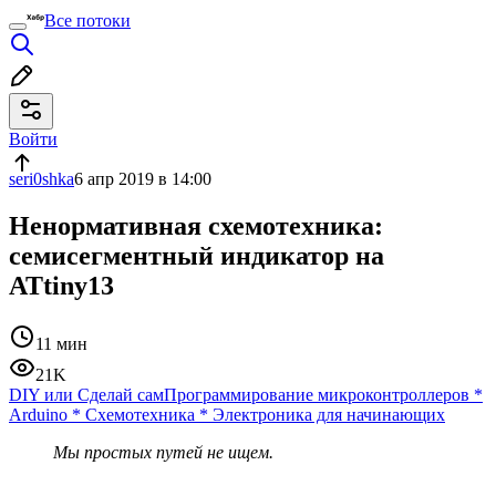
Все потоки
Войти
seri0shka
6 апр 2019 в 14:00
Ненормативная схемотехника:
семисегментный индикатор на
ATtiny13
11 мин
21K
DIY или Сделай сам
Программирование микроконтроллеров
*
Arduino
*
Схемотехника
*
Электроника для начинающих
Мы простых путей не ищем.