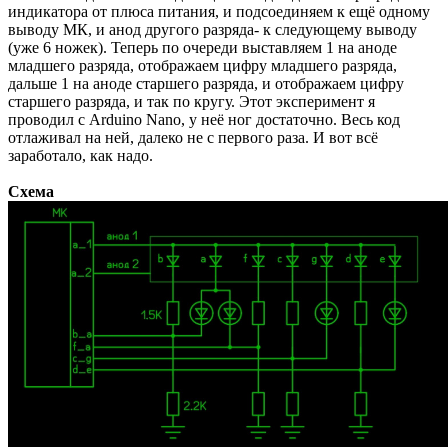
индикатора от плюса питания, и подсоединяем к ещё одному
выводу МК, и анод другого разряда- к следующему выводу
(уже 6 ножек). Теперь по очереди выставляем 1 на аноде
младшего разряда, отображаем цифру младшего разряда,
дальше 1 на аноде старшего разряда, и отображаем цифру
старшего разряда, и так по кругу. Этот эксперимент я
проводил с Arduino Nano, у неё ног достаточно. Весь код
отлаживал на ней, далеко не с первого раза. И вот всё
заработало, как надо.
Схема