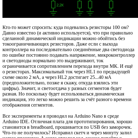
Кто-то может спросить: куда подевались резисторы 100 ом?
Давно известно (и активно используется), что при правильно
сделанной динамической индикации можно обойтись без
токоограничивающих резисторов. Даже если с выхода
контроллера на последовательно соединённые два светодиода
по ошибке постоянно подавать напряжение, микроконтроллер
и светодиоды нормально это выдерживают, ток
ограничивается сопротивлением перехода внутри МК. И ещё
о резисторах. Максимальный ток через HL1 по предыдущей
схеме около 2 мА, а через HL2 достигает 25...40 мА
(предположительно, позже я скажу, откуда взялись эти
цифры). Значит, и светоотдача у разных сегментов будет
разная. Но поскольку будет использоваться динамическая
индикация, это легко можно решить за счёт разного времени
отображения сегментов.
Все эксперименты я проводил на Arduino Nano в среде
Arduino IDE. Отличная плата для прототипирования, хорошо
становится в breadboard, прошивается по USB без заморочек.
Что-то не получилось? Исправил скетч и через минуту залил