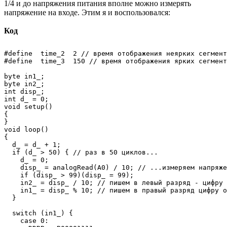
1/4 и до напряжения питания вполне можно измерять
напряжение на входе. Этим я и воспользовался:
Код
#define  time_2  2 // время отображения неярких сегмент
#define  time_3  150 // время отображения ярких сегмент
byte in1_;

byte in2_;

int disp_;

int d_ = 0;

void setup()

{

}

void loop()

{

  d_ = d_ + 1;

  if (d_ > 50) { // раз в 50 циклов...

    d_ = 0;

    disp_ = analogRead(A0) / 10; // ...измеряем напряже
    if (disp_ > 99)(disp_ = 99);

    in2_ = disp_ / 10; // пишем в левый разряд - цифру 
    in1_ = disp_ % 10; // пишем в правый разряд цифру о
  }

  switch (in1_) {

    case 0:
