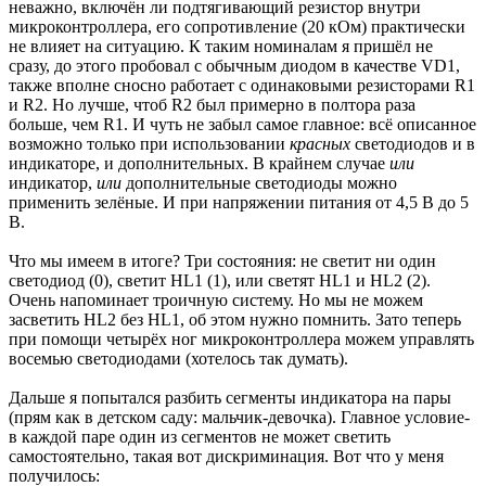
неважно, включён ли подтягивающий резистор внутри
микроконтроллера, его сопротивление (20 кОм) практически
не влияет на ситуацию. К таким номиналам я пришёл не
сразу, до этого пробовал с обычным диодом в качестве VD1,
также вполне сносно работает с одинаковыми резисторами R1
и R2. Но лучше, чтоб R2 был примерно в полтора раза
больше, чем R1. И чуть не забыл самое главное: всё описанное
возможно только при использовании
красных
светодиодов и в
индикаторе, и дополнительных. В крайнем случае
или
индикатор,
или
дополнительные светодиоды можно
применить зелёные. И при напряжении питания от 4,5 В до 5
В.
Что мы имеем в итоге? Три состояния: не светит ни один
светодиод (0), светит HL1 (1), или светят HL1 и HL2 (2).
Очень напоминает троичную систему. Но мы не можем
засветить HL2 без HL1, об этом нужно помнить. Зато теперь
при помощи четырёх ног микроконтроллера можем управлять
восемью светодиодами (хотелось так думать).
Дальше я попытался разбить сегменты индикатора на пары
(прям как в детском саду: мальчик-девочка). Главное условие-
в каждой паре один из сегментов не может светить
самостоятельно, такая вот дискриминация. Вот что у меня
получилось: