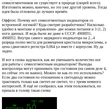
семисегментников не существует в природе (скорей всего).
Изготовить можно, конечно, но это уже другой уровень. Тогда
идея была отложена до лучших времён.
Оффтоп: Почему нет семисегментных индикаторов со
встроенной логикой? Куда смотрят разработчики? Насколько
удобно в монтаже и управлении- две ножки питания и 3 (1, 2)
ноги данных. И ведь были же даже в СССР: 490ИП1,
490ИП2. Внутри самого заурядного индикатора на 2...4
разряда полно места для размещения кристалла микросхемы, а
цена сдвигового регистра 0,064 у.е вместе с корпусом. Ну да
ладно.
И вот я снова задумался, как же уменьшить количество ног
для работы с семисегментным индикатором? Выходы
контроллера могут принимать три состояния (на самом деле 4,
но сейчас это не важно). Можно ли как-то это использовать?
Если два состояния по отношению к светодиоду можно
трактовать только как светит-не светит, то с тремя немного
интересней. Я ещё не сообразил, как этим пользоваться, но
пришла в голову такая схема: