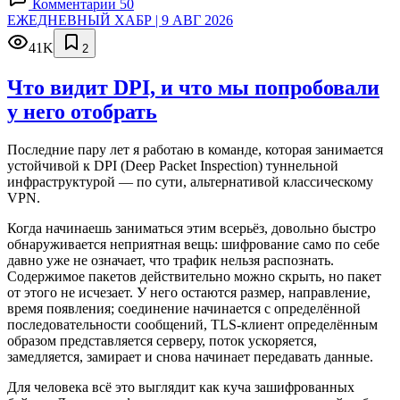
Комментарии 50
ЕЖЕДНЕВНЫЙ ХАБР | 9 АВГ 2026
41K
2
Что видит DPI, и что мы попробовали
у него отобрать
Последние пару лет я работаю в команде, которая занимается
устойчивой к DPI (Deep Packet Inspection) туннельной
инфраструктурой — по сути, альтернативой классическому
VPN.
Когда начинаешь заниматься этим всерьёз, довольно быстро
обнаруживается неприятная вещь: шифрование само по себе
давно уже не означает, что трафик нельзя распознать.
Содержимое пакетов действительно можно скрыть, но пакет
от этого не исчезает. У него остаются размер, направление,
время появления; соединение начинается с определённой
последовательности сообщений, TLS-клиент определённым
образом представляется серверу, поток ускоряется,
замедляется, замирает и снова начинает передавать данные.
Для человека всё это выглядит как куча зашифрованных