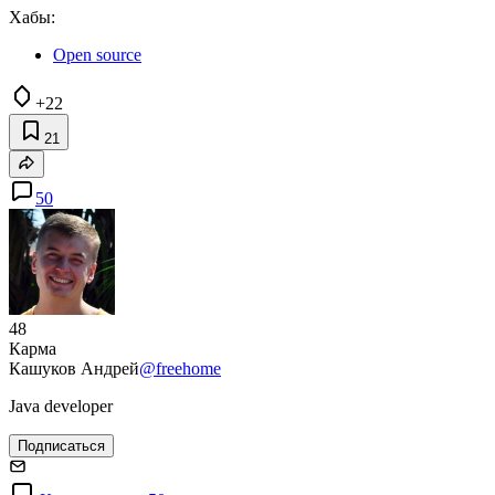
Хабы:
Open source
+22
21
50
48
Карма
Кашуков Андрей
@freehome
Java developer
Подписаться