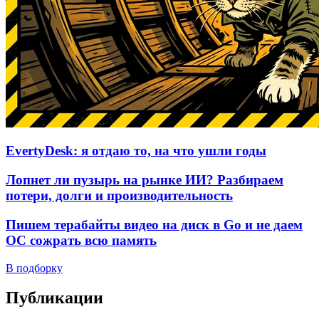
EvertyDesk: я отдаю то, на что ушли годы
Лопнет ли пузырь на рынке ИИ? Разбираем
потери, долги и производительность
Пишем терабайты видео на диск в Go и не даем
ОС сожрать всю память
В подборку
Публикации