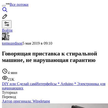
Все потоки
Войти
tormozedison
5 мая 2019 в 09:10
Говорящая приставка к стиральной
машине, не нарушающая гарантию
4 мин
21K
DIY или Сделай сам
Интерфейсы
*
Arduino
*
Электроника для
начинающих
Туториал
Перевод
Автор оригинала:
Wingletang