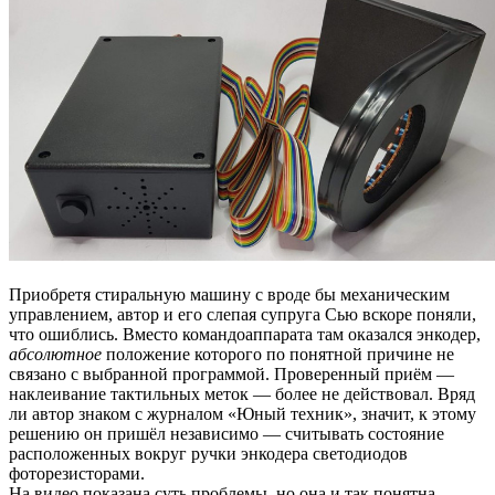
Приобретя стиральную машину с вроде бы механическим
управлением, автор и его слепая супруга Сью вскоре поняли,
что ошиблись. Вместо командоаппарата там оказался энкодер,
абсолютное
положение которого по понятной причине не
связано с выбранной программой. Проверенный приём —
наклеивание тактильных меток — более не действовал. Вряд
ли автор знаком с журналом «Юный техник», значит, к этому
решению он пришёл независимо — считывать состояние
расположенных вокруг ручки энкодера светодиодов
фоторезисторами.
На видео показана суть проблемы, но она и так понятна