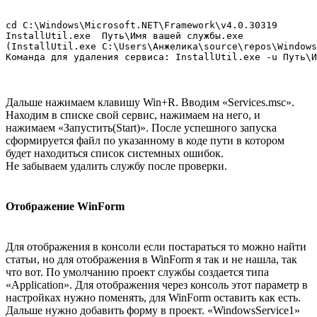
cd C:\Windows\Microsoft.NET\Framework\v4.0.30319

InstallUtil.exe  Путь\Имя вашей службы.exe

(InstallUtil.exe C:\Users\Анжелика\source\repos\Windows
Команда для удаления сервиса: InstallUtil.exe -u Путь\
Дальше нажимаем клавишу Win+R. Вводим «Services.msc».
Находим в списке свой сервис, нажимаем на него, и
нажимаем «Запустить(Start)». После успешного запуска
сформируется файл по указанному в коде пути в котором
будет находиться список системных ошибок.
Не забываем удалить службу после проверки.
Отображение WinForm
Для отображения в консоли если постараться то можно найти
статьи, но для отображения в WinForm я так и не нашла, так
что вот. По умолчанию проект службы создается типа
«Application». Для отображения через консоль этот параметр в
настройках нужно поменять, для WinForm оставить как есть.
Дальше нужно добавить форму в проект. «WindowsService1»