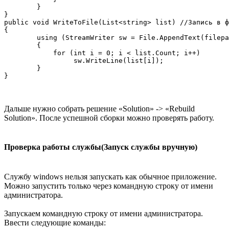
        }

}

public void WriteToFile(List<string> list) //Запись в ф
{

        using (StreamWriter sw = File.AppendText(filepa
        {

            for (int i = 0; i < list.Count; i++)

                 sw.WriteLine(list[i]);

        }

}
Дальше нужно собрать решение «Solution» -> «Rebuild
Solution». После успешной сборки можно проверять работу.
Проверка работы службы(Запуск службы вручную)
Службу windows нельзя запускать как обычное приложение.
Можно запустить только через командную строку от имени
администратора.
Запускаем командную строку от имени администратора.
Ввести следующие команды: