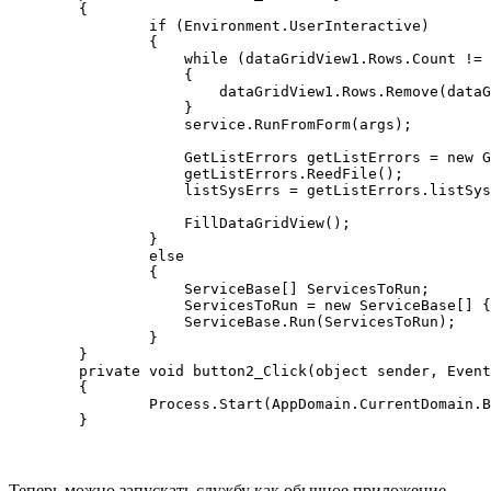
        {

                if (Environment.UserInteractive)

                {

                    while (dataGridView1.Rows.Count != 
                    {

                        dataGridView1.Rows.Remove(dataG
                    }

                    service.RunFromForm(args);

                    GetListErrors getListErrors = new G
                    getListErrors.ReedFile();

                    listSysErrs = getListErrors.listSys
                    FillDataGridView();

                }

                else

                {

                    ServiceBase[] ServicesToRun;

                    ServicesToRun = new ServiceBase[] {
                    ServiceBase.Run(ServicesToRun);

                }

        }

        private void button2_Click(object sender, Event
        {

                Process.Start(AppDomain.CurrentDomain.B
        }
Теперь можно запускать службу как обычное приложение.