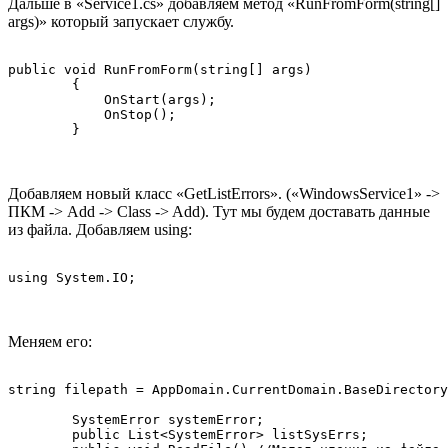
Дальше в «Service1.cs» добавляем метод «RunFromForm(string[]
args)» который запускает службу.
public void RunFromForm(string[] args)

        {

            OnStart(args);

            OnStop();

        }
Добавляем новый класс «GetListErrors». («WindowsService1» ->
ПКМ -> Add -> Class -> Add). Тут мы будем доставать данные
из файла. Добавляем using:
using System.IO;
Меняем его:
string filepath = AppDomain.CurrentDomain.BaseDirectory
        SystemError systemError;

        public List<SystemError> listSysErrs;
