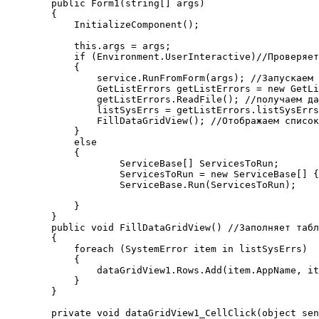
        public Form1(string[] args)

        {

            InitializeComponent();

            this.args = args;

            if (Environment.UserInteractive)//Проверяет
            {

                service.RunFromForm(args); //Запускаем 
                GetListErrors getListErrors = new GetLi
                getListErrors.ReadFile(); //получаем да
                listSysErrs = getListErrors.listSysErrs
                FillDataGridView(); //Отображаем список
            }

            else

            {

                    ServiceBase[] ServicesToRun;

                    ServicesToRun = new ServiceBase[] {
                    ServiceBase.Run(ServicesToRun); 

            }

        }

        public void FillDataGridView() //Заполняет табл
        {

            foreach (SystemError item in listSysErrs)

            {

                dataGridView1.Rows.Add(item.AppName, it
            }

        }

        private void dataGridView1_CellClick(object sen