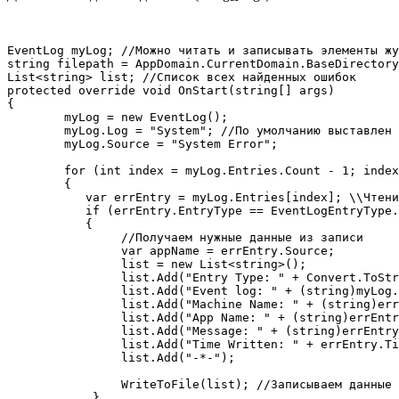
EventLog myLog; //Можно читать и записывать элементы жу
string filepath = AppDomain.CurrentDomain.BaseDirectory
List<string> list; //Список всех найденных ошибок

protected override void OnStart(string[] args)

{

        myLog = new EventLog();

        myLog.Log = "System"; //По умолчанию выставлен 
        myLog.Source = "System Error";

        for (int index = myLog.Entries.Count - 1; index
        {

           var errEntry = myLog.Entries[index]; \\Чтени
           if (errEntry.EntryType == EventLogEntryType.
           {

                //Получаем нужные данные из записи

                var appName = errEntry.Source;

                list = new List<string>();

                list.Add("Entry Type: " + Convert.ToStr
                list.Add("Event log: " + (string)myLog.
                list.Add("Machine Name: " + (string)err
                list.Add("App Name: " + (string)errEntr
                list.Add("Message: " + (string)errEntry
                list.Add("Time Written: " + errEntry.Ti
                list.Add("-*-");

                WriteToFile(list); //Записываем данные 
            }
