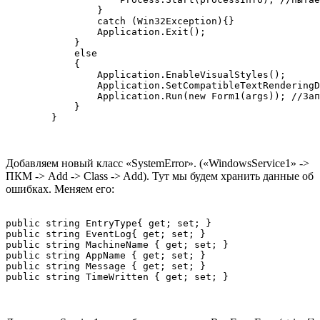
                }

                catch (Win32Exception){}

                Application.Exit();

            }

            else

            {

                Application.EnableVisualStyles();

                Application.SetCompatibleTextRenderingD
                Application.Run(new Form1(args)); //Зап
            }

        }
Добавляем новый класс «SystemError». («WindowsService1» ->
ПКМ -> Add -> Class -> Add). Тут мы будем хранить данные об
ошибках. Меняем его:
public string EntryType{ get; set; }

public string EventLog{ get; set; }

public string MachineName { get; set; }

public string AppName { get; set; }

public string Message { get; set; }

public string TimeWritten { get; set; }