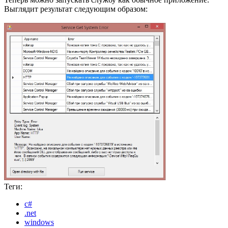
Выглядит результат следующим образом:
Теги:
c#
.net
windows