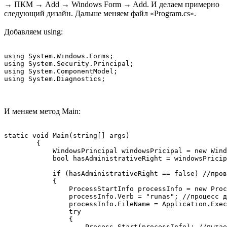
→ ПКМ → Add → Windows Form → Add. И делаем примерно
следующий дизайн. Дальше меняем файл «Program.cs».
Добавляем using:
using System.Windows.Forms;

using System.Security.Principal;

using System.ComponentModel;

using System.Diagnostics;
И меняем метод Main:
static void Main(string[] args)

        {

            WindowsPrincipal windowsPricipal = new Wind
            bool hasAdministrativeRight = windowsPricip
            if (hasAdministrativeRight == false) //пров
            {

                ProcessStartInfo processInfo = new Proc
                processInfo.Verb = "runas"; //процесс д
                processInfo.FileName = Application.Exec
                try

                {

                    Process.Start(processInfo); //пытае