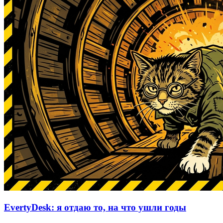
EvertyDesk: я отдаю то, на что ушли годы