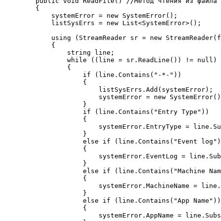
        public void ReadFile() //Метод чтения из файла 
        {

            systemError = new SystemError();

            listSysErrs = new List<SystemError>();

            using (StreamReader sr = new StreamReader(f
            {

                string line;

                while ((line = sr.ReadLine()) != null)

                {

                    if (line.Contains("-*-"))

                    {

                        listSysErrs.Add(systemError);

                        systemError = new SystemError()
                    } 

                    if (line.Contains("Entry Type"))

                    {

                        systemError.EntryType = line.Su
                    }

                    else if (line.Contains("Event log")
                    {

                        systemError.EventLog = line.Sub
                    }

                    else if (line.Contains("Machine Nam
                    {

                        systemError.MachineName = line.
                    }

                    else if (line.Contains("App Name"))

                    {

                        systemError.AppName = line.Subs