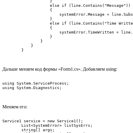
                    }

                    else if (line.Contains("Message"))

                    {

                        systemError.Message = line.Subs
                    }

                    else if (line.Contains("Time Writte
                    {

                        systemError.TimeWritten = line.
                    } 

                }

            }

        }
Дальше меняем код формы «Form1.cs». Добавляем using:
using System.ServiceProcess;

using System.Diagnostics;
Меняем его:
Service1 service = new Service1();

        List<SystemError> listSysErrs;

        string[] args;
