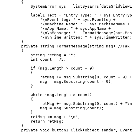
        {

            SystemError sys = listSysErrs[dataGridView1
            label1.Text = "Entry Type: " + sys.EntryTyp
                "\nEvent log: " + sys.EventLog +

                "\nMachine Name: " + sys.MachineName +

                "\nApp Name: " + sys.AppName +

                "\n\nMessage: " + FormatMessage(sys.Mes
                "\n\nTime Written: " + sys.TimeWritten;

        }

        private string FormatMessage(string msg) //Так 
        {

            string retMsg = "";

            int count = 75;

            if (msg.Length > count - 9)

            {

                retMsg += msg.Substring(0, count - 9) +
                msg = msg.Substring(count - 9);

            }

            while (msg.Length > count)

            {

                retMsg += msg.Substring(0, count) + "\n
                msg = msg.Substring(count);

            }

            retMsg += msg + "\n";

            return retMsg;

        }

        private void button1_Click(object sender, Event