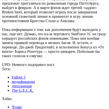
предложат прогуляться по развалинам города Питтсбурга,
выйдет в феврале. А в марте фэнов ждет третий «аддон»
Broken Steel, который позволит играть после завершения
основной сюжетной линии и привнесет в игру линию
противостояния Братства Стали и Анклава.
Пока информации о том, как дополнения будут выходить у
нас, еще нет. Думаю, что из-за чертового StarForce 1С не сразу
порадует российских фэнов новинками. Пока они вообще
заняты правкой перевода и мелких багов. И, кстати, о
переводе. Ди-джей Тридогнайт, в исполнении Бонуса из «От
винта» Бориса Репетура — просто шикарен. Побольше бы
таких голосов в озвучке.
UPD: Немного подправил пост.
Теги:
Fallout 3
модификации
дополнения
The G.E.C.K.
Хабы:
Чулан