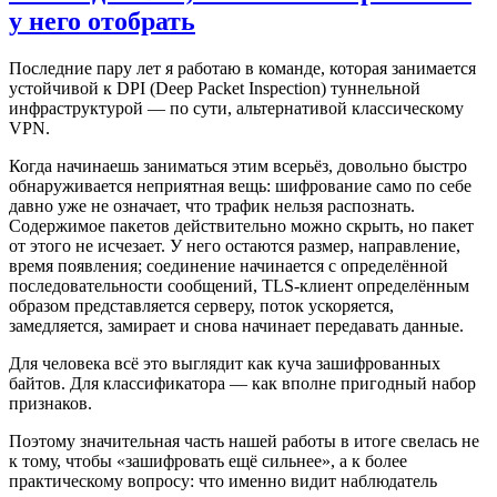
у него отобрать
Последние пару лет я работаю в команде, которая занимается
устойчивой к DPI (Deep Packet Inspection) туннельной
инфраструктурой — по сути, альтернативой классическому
VPN.
Когда начинаешь заниматься этим всерьёз, довольно быстро
обнаруживается неприятная вещь: шифрование само по себе
давно уже не означает, что трафик нельзя распознать.
Содержимое пакетов действительно можно скрыть, но пакет
от этого не исчезает. У него остаются размер, направление,
время появления; соединение начинается с определённой
последовательности сообщений, TLS-клиент определённым
образом представляется серверу, поток ускоряется,
замедляется, замирает и снова начинает передавать данные.
Для человека всё это выглядит как куча зашифрованных
байтов. Для классификатора — как вполне пригодный набор
признаков.
Поэтому значительная часть нашей работы в итоге свелась не
к тому, чтобы «зашифровать ещё сильнее», а к более
практическому вопросу: что именно видит наблюдатель