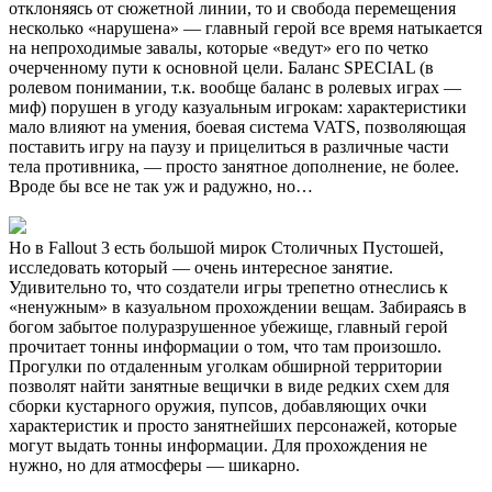
отклоняясь от сюжетной линии, то и свобода перемещения
несколько «нарушена» — главный герой все время натыкается
на непроходимые завалы, которые «ведут» его по четко
очерченному пути к основной цели. Баланс SPECIAL (в
ролевом понимании, т.к. вообще баланс в ролевых играх —
миф) порушен в угоду казуальным игрокам: характеристики
мало влияют на умения, боевая система VATS, позволяющая
поставить игру на паузу и прицелиться в различные части
тела противника, — просто занятное дополнение, не более.
Вроде бы все не так уж и радужно, но…
Но в Fallout 3 есть большой мирок Столичных Пустошей,
исследовать который — очень интересное занятие.
Удивительно то, что создатели игры трепетно отнеслись к
«ненужным» в казуальном прохождении вещам. Забираясь в
богом забытое полуразрушенное убежище, главный герой
прочитает тонны информации о том, что там произошло.
Прогулки по отдаленным уголкам обширной территории
позволят найти занятные вещички в виде редких схем для
сборки кустарного оружия, пупсов, добавляющих очки
характеристик и просто занятнейших персонажей, которые
могут выдать тонны информации. Для прохождения не
нужно, но для атмосферы — шикарно.