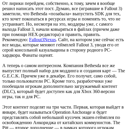
От лирики перейдем, собственно, к тому, зачем я вообще
решил написать этот пост. Думаю, все (игравшие в Fallout 3)
заметили, что Bethesda «позабыла» выпустить SDK для тех,
кто хочет покопаться в ресурсах игры и поменять то, что не
устраивает. Но, несмотря на это, моддеры уже, с самого
выхода Fallout 3, начали ковыряться в файлах (причем даже
при помощи HEX-редактора) и править, править.
Рекомендую:
Fallout3Nexus
. Сайт, на котором уже сейчас есть
все моды, которые меняют геймплей Fallout 3, уводя его от
серой консольной казуальщины в сторону родного PC-
хардкора. Фанаты оценят.
А теперь о самом интересном. Компания Bethesda все же
выпустит полный набор для моддинга и создания карт — The
G.E.C.K. Причем уже в декабре. Его получат, само собой,
только пользователи PC. Кроме того, разработчики уже
пообещали игрокам дополнительно загружаемый контент
(DLC), который будет доступен как для Xbox 360-версии
игры, так и для РС.
Этот контент поделят на три части. Первая, которая выйдет в
январе, будет называться Operation Anchorage и будет
представлять собой небольшой кусочек экшен-геймплея по
освобождению Анкориджа от китайских коммунистов. The
Pitt — второе дополнение — в рамках которого игрокам