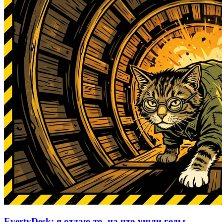
EvertyDesk: я отдаю то, на что ушли годы