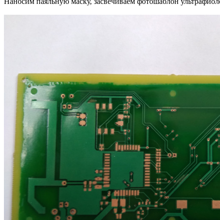
Наносим паяльную маску, засвечиваем фотошаблон ультрафиол