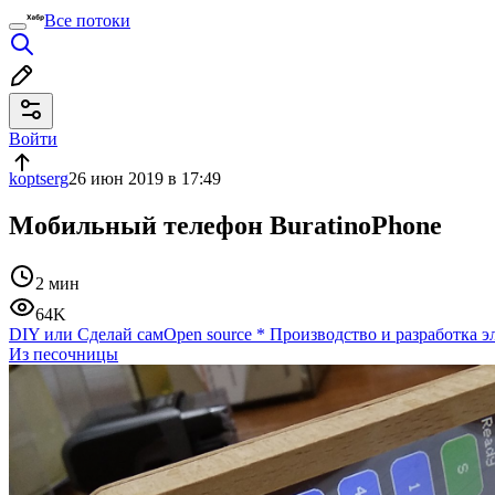
Все потоки
Войти
koptserg
26 июн 2019 в 17:49
Мобильный телефон BuratinoPhone
2 мин
64K
DIY или Сделай сам
Open source
*
Производство и разработка 
Из песочницы