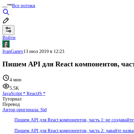
Все потоки
Войти
IvanGanev
13 июл 2019 в 12:23
Пишем API для React компонентов, час
4 мин
5.5K
JavaScript
*
ReactJS
*
Туториал
Перевод
Автор оригинала:
Sid
Пишем API для React компонентов, часть 1: не создавай
Пишем API для React компонентов, часть 2: давайте назв