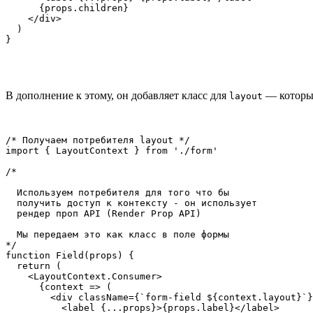
      {props.children}

    </div>

  )

}
В дополнение к этому, он добавляет класс для
— который
layout
/* Получаем потребителя layout */

import { LayoutContext } from './form'

/*

  Используем потребителя для того что бы

  получить доступ к контексту - он использует

  рендер проп API (Render Prop API)

  Мы передаем это как класс в поле формы

*/

function Field(props) {

  return (

    <LayoutContext.Consumer>

      {context => (

        <div className={`form-field ${context.layout}`}
          <label {...props}>{props.label}</label>
