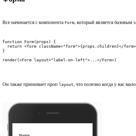
Все начинается с компонента
, который является базовым 
Form
function Form(props) {

  return <form className="form">{props.children}</form>

}

render(<Form layout="label-on-left">...</Form>)
Он также принимает проп
, что полезно когда у вас мало
layout