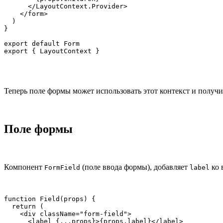
      </LayoutContext.Provider>

    </form>

  )

}

export default Form

export { LayoutContext }
Теперь поле формы может использовать этот контекст и получ
Поле формы
Компонент
(поле ввода формы), добавляет
ко 
FormField
label
function Field(props) {

  return (

    <div className="form-field">

      <label {...props}>{props.label}</label>
