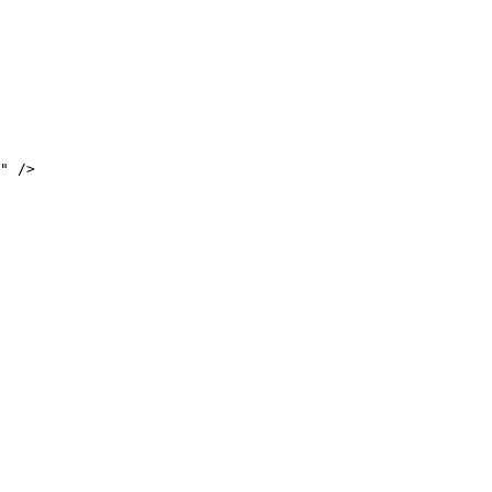
" />
