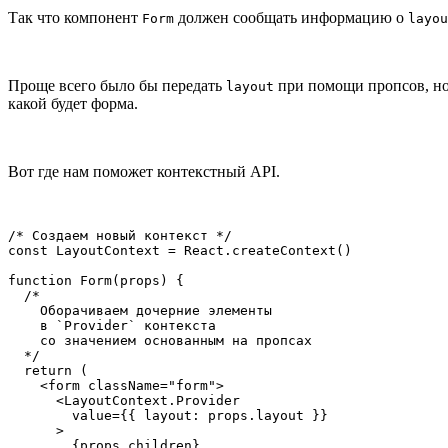
Так что компонент
должен сообщать информацию о
Form
layou
Проще всего было бы передать
при помощи пропсов, но 
layout
какой будет форма.
Вот где нам поможет контекстный API.
/* Создаем новый контекст */

const LayoutContext = React.createContext()

function Form(props) {

  /*

    Оборачиваем дочерние элементы

    в `Provider` контекста

    со значением основанным на пропсах

  */

  return (

    <form className="form">

      <LayoutContext.Provider

        value={{ layout: props.layout }}

      >

        {props.children}
