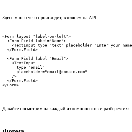
Здесь много чего происходит, взглянем на API
<Form layout="label-on-left">

  <Form.Field label="Name">

    <TextInput type="text" placeholder="Enter your name
  </Form.Field>

  <Form.Field label="Email">

    <TextInput

      type="email"

      placeholder="email@domain.com"

    />

  </Form.Field>

</Form>
Давайте посмотрим на каждый из компонентов и разберем их:
Форма