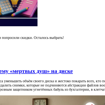
и попросили скидки. Осталось выбрать!
лему «мертвых душ» на диске
 уменьшить объём своего диска и жестоко покарать всех, кто п
 удалить снимки, которые не подчиняются абстракции файлов во
 грозным защитником угнетённых бабуль из бухгалтерии, в клет