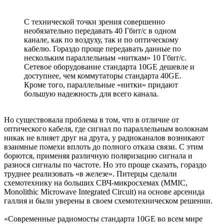
С технической точки зрения совершенно
необязательно передавать 40 Гбит/c в одном
канале, как по воздуху, так и по оптическому
кабелю. Гораздо проще передавать данные по
нескольким параллельным «ниткам» 10 Гбит/c.
Сетевое оборудование стандарта 10GE дешевле и
доступнее, чем коммутаторы стандарта 40GE.
Кроме того, параллельные «нитки» придают
большую надежность для всего канала.
Но существовала проблема в том, что в отличие от
оптического кабеля, где сигнал по параллельным волокнам
никак не влияет друг на друга, у радиоканалов возникают
взаимные помехи вплоть до полного отказа связи. С этим
борются, применяя различную поляризацию сигнала и
разнося сигналы по частоте. Но это проще сказать, гораздо
труднее реализовать «в железе». Питерцы сделали
схемотехнику на больших СВЧ-микросхемах (MMIC,
Monolithic Microwave Integrated Circuit) на основе арсенида
галлия и были уверены в своем схемотехническом решении.
«Современные радиомосты стандарта 10GE во всем мире