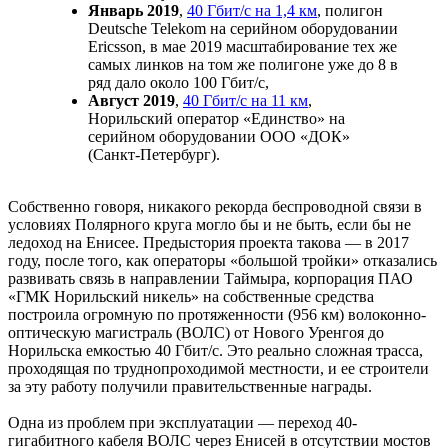
Январь 2019
,
40 Гбит/с на 1,4 км
, полигон
Deutsche Telekom на серийном оборудовании
Ericsson, в мае 2019 масштабирование тех же
самых линков на том же полигоне уже до 8 в
ряд дало около 100 Гбит/с,
Август 2019
,
40 Гбит/с на 11 км
,
Норильский оператор «Единство» на
серийном оборудовании ООО «ДОК»
(Санкт-Петербург).
Собственно говоря, никакого рекорда беспроводной связи в
условиях Полярного круга могло бы и не быть, если бы не
ледоход на Енисее. Предыстория проекта такова — в 2017
году, после того, как операторы «большой тройки» отказались
развивать связь в направлении Таймыра, корпорация ПАО
«ГМК Норильский никель» на собственные средства
построила огромную по протяженности (956 км) волоконно-
оптическую магистраль (ВОЛС) от Нового Уренгоя до
Норильска емкостью 40 Гбит/с. Это реально сложная трасса,
проходящая по труднопроходимой местности, и ее строители
за эту работу получили правительственные награды.
Одна из проблем при эксплуатации — переход 40-
гигабитного кабеля ВОЛС через Енисей в отсутствии мостов