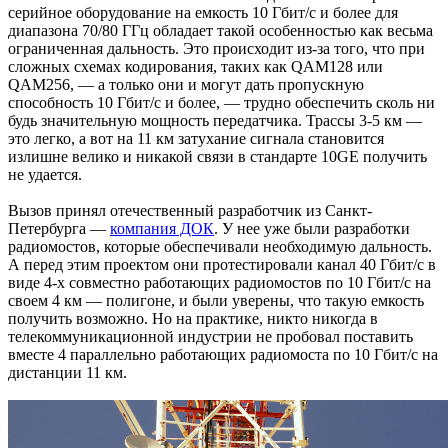
серийное оборудование на емкость 10 Гбит/c и более для
диапазона 70/80 ГГц обладает такой особенностью как весьма
ограниченная дальность. Это происходит из-за того, что при
сложных схемах кодирования, таких как QAM128 или
QAM256, — а только они и могут дать пропускную
способность 10 Гбит/c и более, — трудно обеспечить сколь ни
будь значительную мощность передатчика. Трассы 3-5 км —
это легко, а вот на 11 км затухание сигнала становится
излишне велико и никакой связи в стандарте 10GE получить
не удается.
Вызов принял отечественный разработчик из Санкт-
Петербурга —
компания ДОК
. У нее уже были разработки
радиомостов, которые обеспечивали необходимую дальность.
А перед этим проектом они протестировали канал 40 Гбит/c в
виде 4-х совместно работающих радиомостов по 10 Гбит/c на
своем 4 км — полигоне, и были уверены, что такую емкость
получить возможно. Но на практике, никто никогда в
телекоммуникационной индустрии не пробовал поставить
вместе 4 параллельно работающих радиомоста по 10 Гбит/c на
дистанции 11 км.