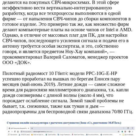
делаются на покупных СВЧ-микросхемах. В этой сфере
неэффективно вести вертикально-интегрированную
разработку, когда все техпроцессы выполняются в одной
фирме — от напыления СВЧ-чипов до сборки компонентов в
готовое изделие. Это примерно так же, как множество фирм
делают компьютерные платы на основе чипов от Intel и AMD.
Однако, в отличие от массовых плат для ПК, для настройки
СВЧ-чипов, последующего усиления сигнала и подачи его в
антенну требуется особая экспертиза, и это, собственно
говоря, и является предметом Ноу-Хау компаний», —
прокомментировал Валерий Саломатов, менеджер проектов
ООО «ДОК».
Пилотный радиомост 10 Гбит/c модели PPC-10G-E-HP
успешно проработал на вышках по берегам Енисея пару
месяцев (май-июнь 2019). Летние дожди — самое сложное
время для радиосвязи миллиметрового диапазона, т.к. капли
дождя соизмеримы с длиной волны (около 4 мм), что
порождает ослабление сигнала. Зимой такой проблемы не
бывает, т.к. снежинки, также как туман и дым —
радиопрозрачны для беспроводной связи диапазона 70/80 ГГц.