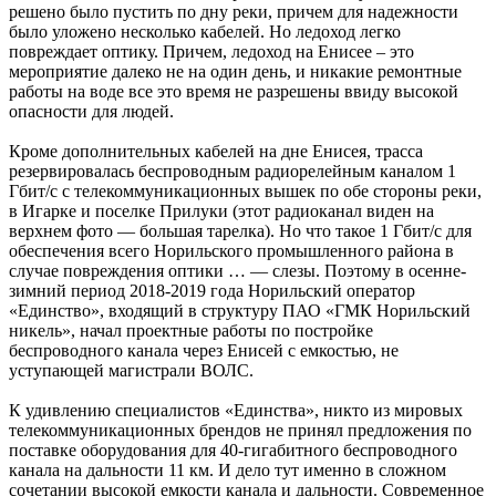
решено было пустить по дну реки, причем для надежности
было уложено несколько кабелей. Но ледоход легко
повреждает оптику. Причем, ледоход на Енисее – это
мероприятие далеко не на один день, и никакие ремонтные
работы на воде все это время не разрешены ввиду высокой
опасности для людей.
Кроме дополнительных кабелей на дне Енисея, трасса
резервировалась беспроводным радиорелейным каналом 1
Гбит/c c телекоммуникационных вышек по обе стороны реки,
в Игарке и поселке Прилуки (этот радиоканал виден на
верхнем фото — большая тарелка). Но что такое 1 Гбит/c для
обеспечения всего Норильского промышленного района в
случае повреждения оптики … — слезы. Поэтому в осенне-
зимний период 2018-2019 года Норильский оператор
«Единство», входящий в структуру ПАО «ГМК Норильский
никель», начал проектные работы по постройке
беспроводного канала через Енисей с емкостью, не
уступающей магистрали ВОЛС.
К удивлению специалистов «Единства», никто из мировых
телекоммуникационных брендов не принял предложения по
поставке оборудования для 40-гигабитного беспроводного
канала на дальности 11 км. И дело тут именно в сложном
сочетании высокой емкости канала и дальности. Современное