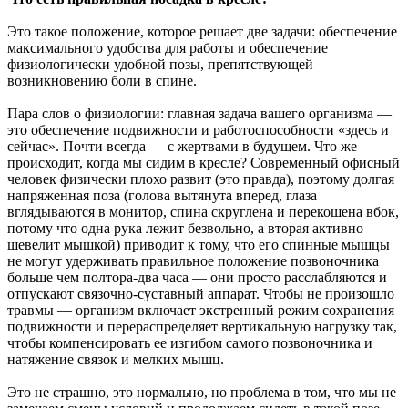
Это такое положение, которое решает две задачи: обеспечение
максимального удобства для работы и обеспечение
физиологически удобной позы, препятствующей
возникновению боли в спине.
Пара слов о физиологии: главная задача вашего организма —
это обеспечение подвижности и работоспособности «здесь и
сейчас». Почти всегда — с жертвами в будущем. Что же
происходит, когда мы сидим в кресле? Современный офисный
человек физически плохо развит (это правда), поэтому долгая
напряженная поза (голова вытянута вперед, глаза
вглядываются в монитор, спина скруглена и перекошена вбок,
потому что одна рука лежит безвольно, а вторая активно
шевелит мышкой) приводит к тому, что его спинные мышцы
не могут удерживать правильное положение позвоночника
больше чем полтора-два часа — они просто расслабляются и
отпускают связочно-суставный аппарат. Чтобы не произошло
травмы — организм включает экстренный режим сохранения
подвижности и перераспределяет вертикальную нагрузку так,
чтобы компенсировать ее изгибом самого позвоночника и
натяжение связок и мелких мышц.
Это не страшно, это нормально, но проблема в том, что мы не