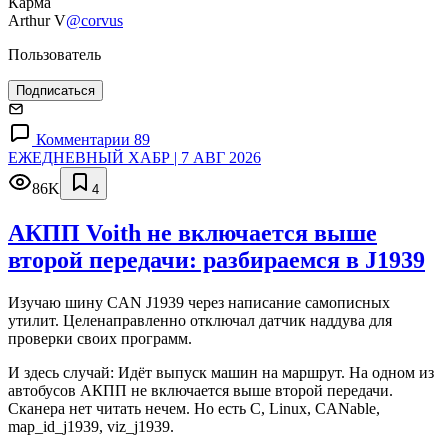
Карма
Arthur V
@corvus
Пользователь
Подписаться
Комментарии 89
ЕЖЕДНЕВНЫЙ ХАБР | 7 АВГ 2026
86K
4
АКПП Voith не включается выше
второй передачи: разбираемся в J1939
Изучаю шину CAN J1939 через написание самописных
утилит. Целенаправленно отключал датчик наддува для
проверки своих программ.
И здесь случай: Идёт выпуск машин на маршрут. На одном из
автобусов АКПП не включается выше второй передачи.
Сканера нет читать нечем. Но есть C, Linux, CANable,
map_id_j1939, viz_j1939.