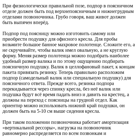
При физиологически правильной позе, подпор в поясничном
отделе должен быть под верхнепоясничным и нижнегрудным
отделами позвоночника. Грубо говоря, ваш живот должен
быть выпячен вперёд.
Подпор под поясницу можно изготовить самому или
приобрести подушку для офисного кресла. Для пробы
возьмите большое банное махровое полотенце. Сложите его, а
не скручивайте, чтобы валик имел овальную, а не круглую
форму. Меняя размер полотенца можно подобрать наиболее
удобный размер валика и по этому ощущению подбирать
поясничную подушку. Валик в целлофановый пакет, к концам
пакета привязать резинку. Теперь правильно расположим
подпор (самодельный валик или специальную подушку) для
поясничного ответа. Прежде всего, резинка подпора
перекидывается через спинку кресла, без неё валик или
подушка будут всё время падать вниз и давить на крестец, а
должны на переход с поясницы на грудной отдел. Как
ориентир можно использовать нижний край подушки, он
должен быть на 5-10 см выше сидения кресла.
При таком положении позвоночника работает амортизация
«вертикальной рессоры», нагрузка на позвоночник
равномерно распределяется по всем позвонкам и