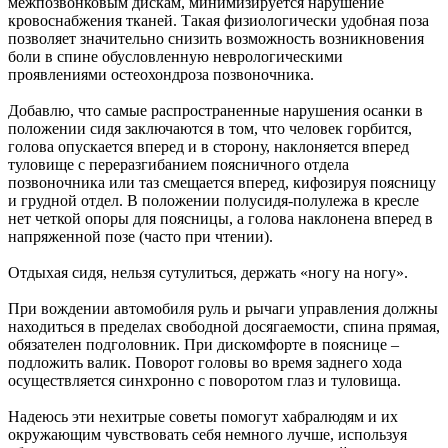
межпозвонковым дискам, минимизируется нарушение
кровоснабжения тканей. Такая физиологически удобная поза
позволяет значительно снизить возможность возникновения
боли в спине обусловленную неврологическими
проявлениями остеохондроза позвоночника.
Добавлю, что самые распространенные нарушения осанки в
положении сидя заключаются в том, что человек горбится,
голова опускается вперед и в сторону, наклоняется вперед
туловище с переразгибанием поясничного отдела
позвоночника или таз смещается вперед, кифозируя поясницу
и грудной отдел. В положении полусидя-полулежа в кресле
нет четкой опоры для поясницы, а голова наклонена вперед в
напряженной позе (часто при чтении).
Отдыхая сидя, нельзя сутулиться, держать «ногу на ногу».
При вождении автомобиля руль и рычаги управления должны
находиться в пределах свободной досягаемости, спина прямая,
обязателен подголовник. При дискомфорте в пояснице –
подложить валик. Поворот головы во время заднего хода
осуществляется синхронно с поворотом глаз и туловища.
Надеюсь эти нехитрые советы помогут хабралюдям и их
окружающим чувствовать себя немного лучше, используя