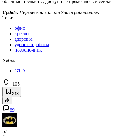
обычные предметы, доступные прямо здесь и сейчас.
Update:
Перенесено в блог «Учись работать».
Теги:
офис
кресло
здоровье
удобство работы
позвоночник
Хабы:
GTD
+105
243
89
57