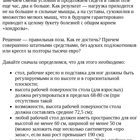
замечаем смены условий и продолжаем сидеть в такой позе
еще час, два и больше. Как результат — нагрузка приходится
не на большие и сильные мышцы, а на суставы, сухожилия и
множество мелких мышц, что в будущем гарантировано
приводит к целому букету болезней с общим корнем
«хондрозы».
Решение — правильная поза. Как ее достичь? Причем
совершенно штатными средствами, без адских подлокотников
или кресел за полторы тысячи евро?
Давайте сначала определимся, что для этого необходимо:
стол, рабочие кресло и подставка для ног должны быть
регулируемыми и по высоте и в горизонтальной
плоскости;
высота рабочей поверхности стола (для взрослых)
должна регулироваться в пределах 68-80 см (при
отсутствии такой
возможности, высота рабочей поверхности стола
должна составлять средние 72,5 см);
любой рабочий стол должен иметь пространство для ног
высотой не менее 60 см, шириной не менее 50 см
(можно заложить еще несколько сантиметров «про
запас», если ваш рост превышает 190 см);