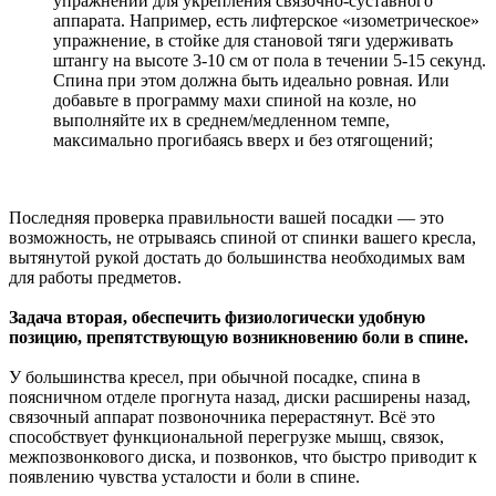
упражнений для укрепления связочно-суставного
аппарата. Например, есть лифтерское «изометрическое»
упражнение, в стойке для становой тяги удерживать
штангу на высоте 3-10 см от пола в течении 5-15 секунд.
Спина при этом должна быть идеально ровная. Или
добавьте в программу махи спиной на козле, но
выполняйте их в среднем/медленном темпе,
максимально прогибаясь вверх и без отягощений;
Последняя проверка правильности вашей посадки — это
возможность, не отрываясь спиной от спинки вашего кресла,
вытянутой рукой достать до большинства необходимых вам
для работы предметов.
Задача вторая, обеспечить физиологически удобную
позицию, препятствующую возникновению боли в спине.
У большинства кресел, при обычной посадке, спина в
поясничном отделе прогнута назад, диски расширены назад,
связочный аппарат позвоночника перерастянут. Всё это
способствует функциональной перегрузке мышц, связок,
межпозвонкового диска, и позвонков, что быстро приводит к
появлению чувства усталости и боли в спине.