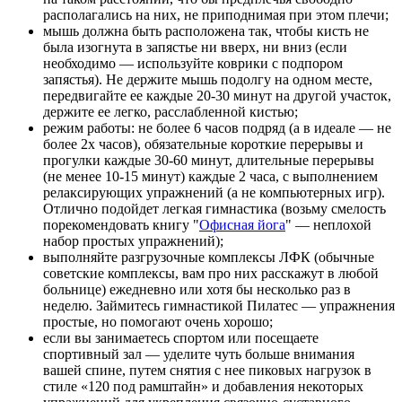
располагались на них, не приподнимая при этом плечи;
мышь должна быть расположена так, чтобы кисть не
была изогнута в запястье ни вверх, ни вниз (если
необходимо — используйте коврики с подпором
запястья). Не держите мышь подолгу на одном месте,
передвигайте ее каждые 20-30 минут на другой участок,
держите ее легко, расслабленной кистью;
режим работы: не более 6 часов подряд (а в идеале — не
более 2х часов), обязательные короткие перерывы и
прогулки каждые 30-60 минут, длительные перерывы
(не менее 10-15 минут) каждые 2 часа, с выполнением
релаксирующих упражнений (а не компьютерных игр).
Отлично подойдет легкая гимнастика (возьму смелость
порекомендовать книгу "
Офисная йога
" — неплохой
набор простых упражнений);
выполняйте разгрузочные комплексы ЛФК (обычные
советские комплексы, вам про них расскажут в любой
больнице) ежедневно или хотя бы несколько раз в
неделю. Займитесь гимнастикой Пилатес — упражнения
простые, но помогают очень хорошо;
если вы занимаетесь спортом или посещаете
спортивный зал — уделите чуть больше внимания
вашей спине, путем снятия с нее пиковых нагрузок в
стиле «120 под рамштайн» и добавления некоторых