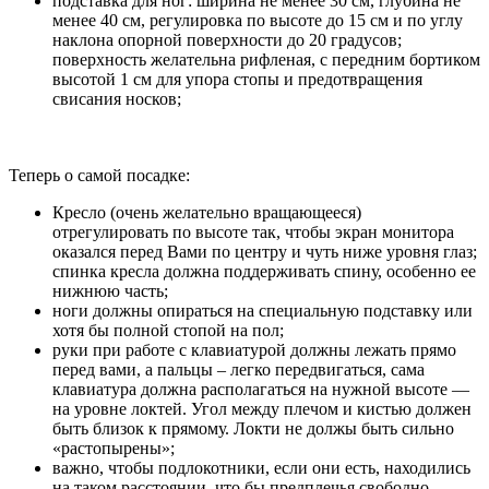
подставка для ног: ширина не менее 30 см, глубина не
менее 40 см, регулировка по высоте до 15 см и по углу
наклона опорной поверхности до 20 градусов;
поверхность желательна рифленая, с передним бортиком
высотой 1 см для упора стопы и предотвращения
свисания носков;
Теперь о самой посадке:
Кресло (очень желательно вращающееся)
отрегулировать по высоте так, чтобы экран монитора
оказался перед Вами по центру и чуть ниже уровня глаз;
спинка кресла должна поддерживать спину, особенно ее
нижнюю часть;
ноги должны опираться на специальную подставку или
хотя бы полной стопой на пол;
руки при работе с клавиатурой должны лежать прямо
перед вами, а пальцы – легко передвигаться, сама
клавиатура должна располагаться на нужной высоте —
на уровне локтей. Угол между плечом и кистью должен
быть близок к прямому. Локти не должы быть сильно
«растопырены»;
важно, чтобы подлокотники, если они есть, находились
на таком расстоянии, что бы предплечья свободно