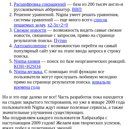
Расшифровка сокращений
— база из 200 тысяч англо-и
русскоязычных аббревиатур.
ВВП
Решение уравнений. Nigma умеет решать уравнения,
системы уравнений — еще много всего
cписок
решаемых задач
.
x2-3x+2=0
Свежие новости
— возможность видеть самые свежие
новости, связанные с запросом, прямо на странице
результатов поиска.
Путин
Автозаполнение
с возможностью перейти на самый
популярный сайт уже на этапе ввода запроса в строку
поиска.
Nigma-химия
— поиск по базе неорганических реакций.
КOH+H2SO4
Nigma-музыка.
С помощью этой функции все
пользователи могут прослушать любимую мелодию
прямо на странице результатов поиска.
вивальди
времена года
Но и это еще далеко не все! Часть разработок пока находится
на стадии закрытого тестирования, но уже в январе 2009 года
пользователей Nigma ждут новые полезные сервисы, а также
значительные улучшения существующих.
Мы поздравляем каждого пользователя Хабрахабра с
наступающим 2009 годом! Желаем вам творческих успехов,
ярких побед и позитивных эмоций.