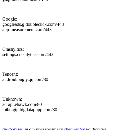
Google:
googleads.g.doubleclick.com/443
app-measurement.com/443
Crashyltics:
settings.crashlytics.com/443
Tencent:
android.bugly.qq.com/80
Unknown:
ad-api.ehawk.com/80
mibc-gtp.bigdatapppp.com/80
(
информация
от пользователя
chetmanley
на форуме