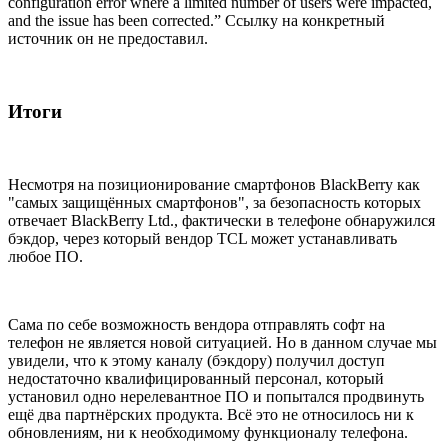
configuration error where a limited number of users were impacted,
and the issue has been corrected.” Ссылку на конкретный
источник он не предоставил.
Итоги
Несмотря на позиционирование смартфонов BlackBerry как
"самых защищённых смартфонов", за безопасность которых
отвечает BlackBerry Ltd., фактически в телефоне обнаружился
бэкдор, через который вендор TCL может устанавливать
любое ПО.
Сама по себе возможность вендора отправлять софт на
телефон не является новой ситуацией. Но в данном случае мы
увидели, что к этому каналу (бэкдору) получил доступ
недостаточно квалифицированный персонал, который
установил одно нерелевантное ПО и попытался продвинуть
ещё два партнёрских продукта. Всё это не относилось ни к
обновлениям, ни к необходимому функционалу телефона.