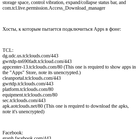
storage space, control vibration, expand/collapse status bar, and
com.tcl.live.permission.Access_Download_manager
Хосты, к которым пытается подключиться Apps в фоне:
TCL:
dg.udc.us.tclclouds.com/443
gwrtdp-tn690fadt.tclcloud.com/443
appcenter-13.tclclouds.com/80 (This one is required to show apps in
the "Apps" Store, note its unencrypted.)
cleanportal.tclclouds.com/443
gwrtdp.tclclouds.com/443
platform.tclclouds.com/80
equipment.tclclouds.com/80
sec.tclclouds.com/443
apk.aotclouds.net/80 (This one is required to download the apks,
note it's unencrypted)
Facebook:
graph.facebook.com/443