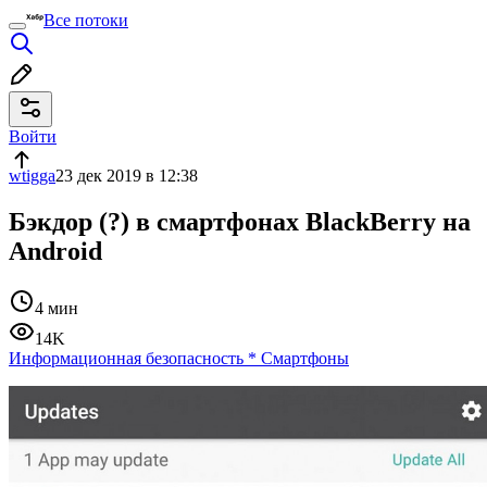
Все потоки
Войти
wtigga
23 дек 2019 в 12:38
Бэкдор (?) в смартфонах BlackBerry на
Android
4 мин
14K
Информационная безопасность
*
Смартфоны