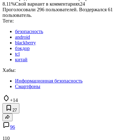
8.11%
Свой вариант в комментариях
24
Проголосовали 296 пользователей. Воздержался 61
пользователь.
Теги:
безопасность
android
blackberry
бэкдор
tcl
китай
Хабы:
Информационная безопасность
Смартфоны
+14
27
96
110