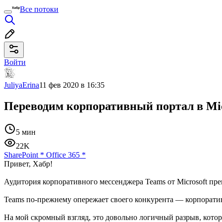
Все потоки
Войти
JuliyaErina
11 фев 2020 в 16:35
Переводим корпоративный портал в Mic
5 мин
22K
SharePoint
*
Office 365
*
Привет, Хабр!
Аудитория корпоративного мессенджера Teams от Microsoft пре
Teams по-прежнему опережает своего конкурента — корпоратив
На мой скромный взгляд, это довольно логичный разрыв, котор