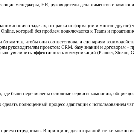
яющие менеджеры, HR, руководители департаментов и комьюнити
напоминания о задачах, отправка информации и многое другое) ч
t Online, который без проблем подключается к Teams и проактивн
 ботам так, чтобы они соответствовали сценариям взаимодейст
рям руководителям проектов; CRM, базу знаний и договорам – п
ьше увеличить эффективность коммуникаций (Planner, Stream, G
а, где были перечислены основные сервисы компании, общие дос
 сделать полноценный процесс адаптации с использованием чат
а прием сотрудников. В принципе, для отправной точки можно и