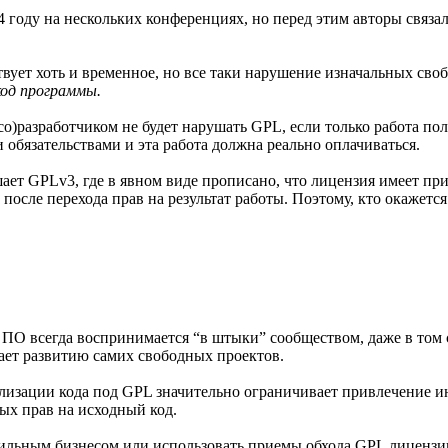
году на нескольких конференциях, но перед этим авторы связал
ствует хоть и временное, но все таки нарушение изначальных сво
код программы.
(со)разработчиком не будет нарушать GPL, если только работа по
 обязательствами и эта работа должна реально оплачиваться.
шает GPLv3, где в явном виде прописано, что лицензия имеет пр
после перехода прав на результат работы. Поэтому, кто окажется 
О всегда воспринимается “в штыки” сообществом, даже в том с
гает развитию самих свободных проектов.
лизации кода под GPL значительно ограничивает привлечение ин
ых прав на исходный код.
ильным бизнесом или использовать приемы обхода GPL лицензии