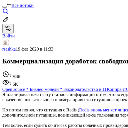
Все потоки
Войти
rsashka
19 фев 2020 в 11:33
Коммерциализация доработок свободног
7 мин
7.6K
Open source
*
Бизнес-модели
*
Законодательство в IT
Копирайт
Я планировал начать эту статью с информации о том, что все
в качестве показательного примера привести ситуацию с проект
Но потом понял, что ситуация с Redis (
Redis вновь меняет лиц
дополнительной путаницы, возникающей из-за толкования тер
Тем более, если судить об итогах работы облачных провайдеров