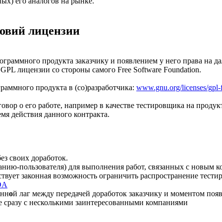
ых) его аналогов на рынке.
словий лицензии
рограммного продукта заказчику и появлением у него права на 
PL лицензии со стороны самого Free Software Foundation.
раммного продукта в (со)разработчика:
www.gnu.org/licenses/gp
оговор о его работе, например в качестве тестировщика на прод
мя действия данного контракта.
ез своих доработок.
нию-пользователя) для выполнения работ, связанных с новым ко
ствует законная возможность ограничить распространение тестир
NDA
енн
о
й лаг между передачей доработок заказчику и моментом появ
ме сразу с несколькими заинтересованными компаниями