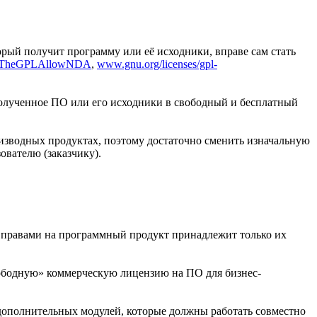
орый получит программу или её исходники, вправе сам стать
DoesTheGPLAllowNDA
,
www.gnu.org/licenses/gpl-
полученное ПО или его исходники в свободный и бесплатный
изводных продуктах, поэтому достаточно сменить изначальную
вателю (заказчику).
и правами на программный продукт принадлежит только их
ободную» коммерческую лицензию на ПО для бизнес-
дополнительных модулей, которые должны работать совместно