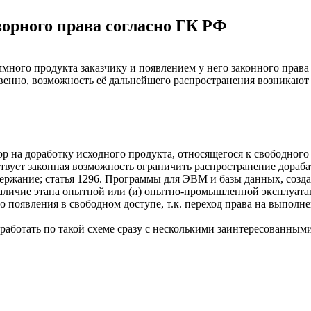
орного права согласно ГК РФ
много продукта заказчику и появлением у него законного права 
венно, возможность её дальнейшего распространения возникают 
ор на доработку исходного продукта, относящегося к свободног
твует законная возможность ограничить распространение дораба
держание; статья 1296. Программы для ЭВМ и базы данных, созда
аличие этапа опытной или (и) опытно-промышленной эксплуата
о появления в свободном доступе, т.к. переход права на выпол
 работать по такой схеме сразу с несколькими заинтересованным