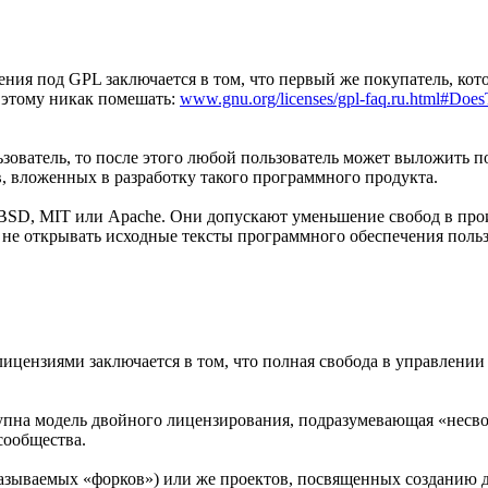
ния под GPL заключается в том, что первый же покупатель, кот
 этому никак помешать:
www.gnu.org/licenses/gpl-faq.ru.html#
зователь, то после этого любой пользователь может выложить 
в, вложенных в разработку такого программного продукта.
 BSD, MIT или Apache. Они допускают уменьшение свобод в про
е открывать исходные тексты программного обеспечения пользо
ицензиями заключается в том, что полная свобода в управлени
упна модель двойного лицензирования, подразумевающая «несв
сообщества.
называемых «форков») или же проектов, посвященных созданию 