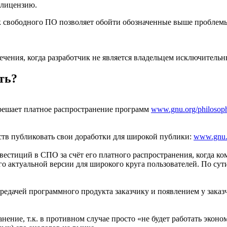
 лицензию.
 свободного ПО позволяет обойти обозначенные выше проблемы
чения, когда разработчик не является владельцем исключитель
ть?
азрешает платное распространение программ
www.gnu.org/philosoph
ств публиковать свои доработки для широкой публики:
www.gnu.o
вестиций в СПО за счёт его платного распространения, когда ко
о актуальной версии для широкого круга пользователей. По сут
ередачей программного продукта заказчику и появлением у зака
ение, т.к. в противном случае просто «не будет работать эконо