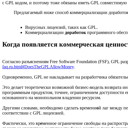
с GPL кодом, и поэтому тоже обязаны иметь GPL совместимую
Предлагаемый ниже способ коммерциализации доработок
Вирусных лицензий, таких как GPL.
Коммерциализации
доработок
программного обеспе
Когда появляется коммерческая ценнос
Согласно разъяснениям Free Software Foundation (FSF), GPL р
faq.ru.html#DoesTheGPLAllowMoney
.
Одновременно, GPL не накладывает на разработчика обязатель
Это делает теоретически возможной бизнес-модель возврата ин
программным продуктом, точнее, ограничением доступности ег
основанного на монопольном владении ресурсом.
Другими словами, необходимо сделать временн
о
й лаг между п
соответствии с GPL лицензией.
Фактически, это вр
е
менное ограничение свободы на распростран