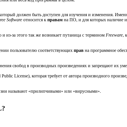
который должен быть доступен для изучения и изменения. Именно
ree Software
относится к
правам
на ПО, и для которых наличие и
 и из-за этого так же возникает путаница с термином
Freeware
, 
лении пользователю соответствующих
прав
на программное обесп
ранения свобод в производных произведениях и запрещают их у
blic License), которая требует от автора производного произв
ензии называют «прилипчивыми» или «вирусными».
L?