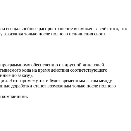
на его дальнейшее распространение возможен за счёт того, что
у заказчика только после полного исполнения своих
о программному обеспечению с вирусной лицензией.
тываемого кода на время действия соответствующего
нные по заказу).
ции. Этот промежуток и будет временн
ы
м лагом между
ненные доработки станет возможным только после полного
и компаниями.