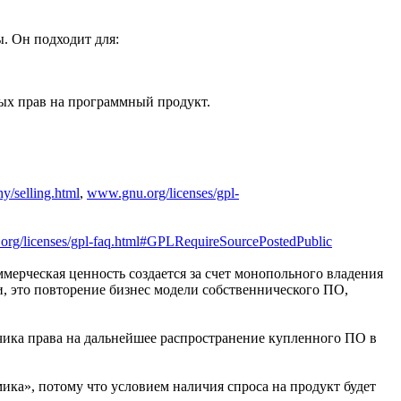
. Он подходит для:
ных прав на программный продукт.
y/selling.html
,
www.gnu.org/licenses/gpl-
rg/licenses/gpl-faq.html#GPLRequireSourcePostedPublic
ммерческая ценность создается за счет монопольного владения
и, это повторение бизнес модели собственнического ПО,
зчика права на дальнейшее распространение купленного ПО в
мика», потому что условием наличия спроса на продукт будет