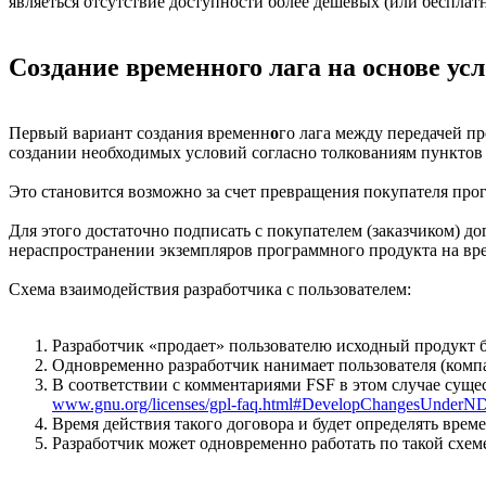
являеться отсутствие доступности более дешёвых (или бесплатн
Создание временн
о
го лага на основе у
Первый вариант создания временн
о
го лага между передачей п
создании необходимых условий согласно толкованиям пунктов G
Это становится возможно за счет превращения покупателя прог
Для этого достаточно подписать с покупателем (заказчиком) д
нераспространении экземпляров программного продукта на вре
Схема взаимодействия разработчика с пользователем:
Разработчик «продает» пользователю исходный продукт б
Одновременно разработчик нанимает пользователя (компа
В соответствии с комментариями FSF в этом случае суще
www.gnu.org/licenses/gpl-faq.html#DevelopChangesUnder
Время действия такого договора и будет определять врем
Разработчик может одновременно работать по такой схе