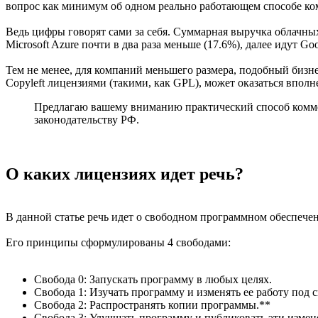
вопрос как минимум об одном реально работающем способе ко
Ведь цифры говорят сами за себя. Суммарная выручка облачны
Microsoft Azure почти в два раза меньше (17.6%), далее идут Goo
Тем не менее, для компаний меньшего размера, подобный бизн
Copyleft лицензиями (такими, как GPL), может оказаться вполн
Предлагаю вашему вниманию практический способ коммер
законодательству РФ.
О каких лицензиях идет речь?
В данной статье речь идет о свободном программном обеспечен
Его принципы сформулированы 4 свободами:
Свобода 0: Запускать программу в любых целях.
Свобода 1: Изучать программу и изменять ее работу под 
Свобода 2: Распространять копии программы.**
Свобода 3: Улучшать программу и публиковать эти измен