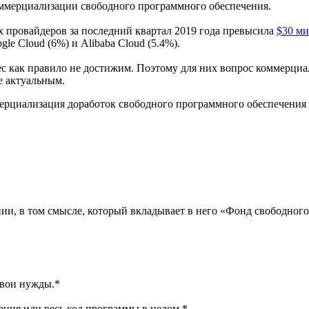
ммерциализации свободного программного обеспечения.
х провайдеров за последний квартал 2019 года превысила
$30 ми
gle Cloud (6%) и Alibaba Cloud (5.4%).
ес как правило не достижим. Поэтому для них вопрос коммерци
е актуальным.
циализация доработок свободного программного обеспечения п
ии, в том смысле, который вкладывает в него «Фонд свободного 
свои нужды.*
ения или весь код программы в целом.*