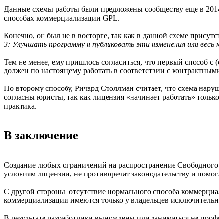
Данные схемы работы были предложены сообществу еще в 2014 
способах коммерциализации GPL.
Конечно, он был не в восторге, так как в данной схеме присут
3: Улучшать программу и публиковать эти изменения или весь 
Тем не менее, ему пришлось согласиться, что первый способ с 
должен по настоящему работать в соответствии с контрактными
По второму способу, Ричард Столлман считает, что схема нару
согласны юристы, так как лицензия «начинает работать» только 
практика.
В заключение
Создание любых ограничений на распространение Свободного П
условиям лицензии, не противоречат законодательству и помо
С другой стороны, отсутствие нормального способа коммерциа
коммерциализации имеются только у владельцев исключительн
В результате разработчики вынуждены или заниматься не проф