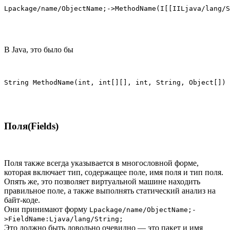
Lpackage/name/ObjectName;->MethodName(I[[IILjava/lang/S
В Java, это было бы
String MethodName(int, int[][], int, String, Object[])
Поля(Fields)
Поля также всегда указывается в многословной форме,
которая включает тип, содержащее поле, имя поля и тип поля.
Опять же, это позволяет виртуальной машине находить
правильное поле, а также выполнять статический анализ на
байт-коде.
Они принимают форму
Lpackage/name/ObjectName;-
>FieldName:Ljava/lang/String;
Это должно быть довольно очевидно — это пакет и имя