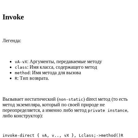
Invoke
Легенда:
: Аргументы, передаваемые методу
vA-vX
: Имя класса, содержащего метод
class
: Имя метода для вызова
method
: Тип возврата.
R
Вызывает нестатический (
) direct метод (то есть
non-static
метод экземпляра, который по своей природе не
переопределяется, а именно либо метод
,
private instance
либо конструктор):
invoke-direct { vA, v.., vX }, Lclass;->method()R