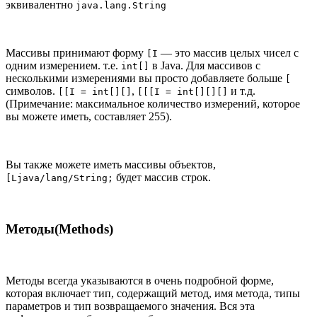
эквивалентно
java.lang.String
Массивы принимают форму
— это массив целых чисел с
[I
одним измерением. т.е.
в Java. Для массивов с
int[]
несколькими измерениями вы просто добавляете больше
[
символов.
,
и т.д.
[[I = int[][]
[[[I = int[][][]
(Примечание: максимальное количество измерений, которое
вы можете иметь, составляет 255).
Вы также можете иметь массивы объектов,
будет массив строк.
[Ljava/lang/String;
Методы(Methods)
Методы всегда указываются в очень подробной форме,
которая включает тип, содержащий метод, имя метода, типы
параметров и тип возвращаемого значения. Вся эта