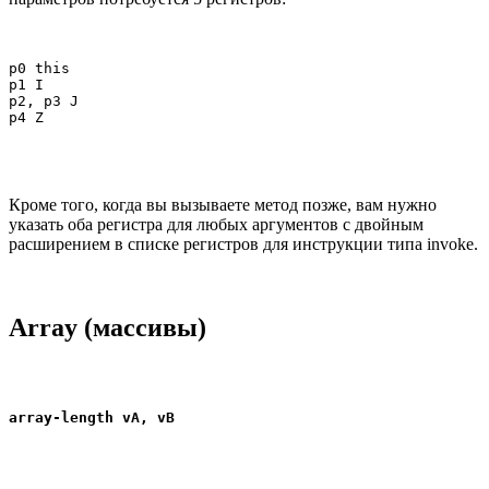
p0 this

p1 I

p2, p3 J

p4 Z
Кроме того, когда вы вызываете метод позже, вам нужно
указать оба регистра для любых аргументов с двойным
расширением в списке регистров для инструкции типа invoke.
Array (массивы)
array-length vA, vB