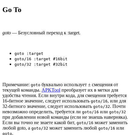
Go To
goto
— Безусловный переход к :target.
goto :target
goto/16 :target #16bit
goto/32 :target #32bit
Примечание:
буквально использует ± смещения от
goto
текущей команды.
APKTool
преобразует их в метки для
удобства чтения. Если внутри кода, для смещения требуется
16-битное значение, следует использовать
, или для
goto/16
32-битного значение, следует использовать
. Почти
goto/32
невозможно определить, требуется ли
или
goto/16
goto/32
при добавлении новой команды (если не знаешь наверняка).
Если вы точно не знаете какой бит,
может заменить
goto/16
любой goto, а
может заменить любой
или
goto/32
goto/16
.
goto