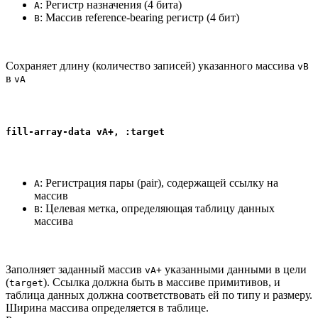
: Регистр назначения (4 бита)
A
: Массив reference-bearing регистр (4 бит)
B
Сохраняет длину (количество записей) указанного массива
vB
в
vA
fill-array-data vA+, :target
: Регистрация пары (pair), содержащей ссылку на
A
массив
: Целевая метка, определяющая таблицу данных
B
массива
Заполняет заданный массив
указанными данными в цели
vA+
(
). Ссылка должна быть в массиве примитивов, и
target
таблица данных должна соответствовать ей по типу и размеру.
Ширина массива определяется в таблице.