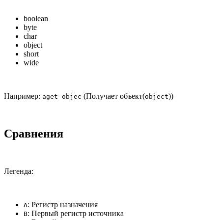
boolean
byte
char
object
short
wide
Например:
(Получает объект(
))
aget-objec
object
Сравнения
Легенда:
: Регистр назначения
A
: Первый регистр источника
B