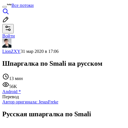
Все потоки
Войти
LionZXY
31 мар 2020 в 17:06
Шпаргалка по Smali на русском
13 мин
56K
Android
*
Перевод
Автор оригинала:
JesusFreke
Русская шпаргалка по Smali