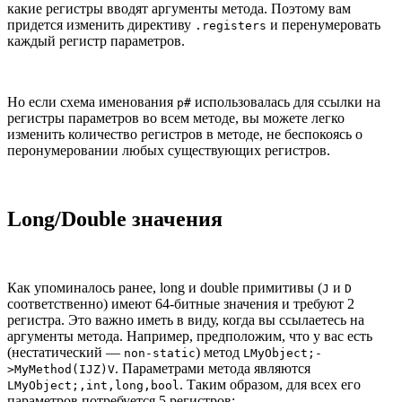
какие регистры вводят аргументы метода. Поэтому вам
придется изменить директиву
и перенумеровать
.registers
каждый регистр параметров.
Но если схема именования
использовалась для ссылки на
p#
регистры параметров во всем методе, вы можете легко
изменить количество регистров в методе, не беспокоясь о
перонумеровании любых существующих регистров.
Long/Double значения
Как упоминалось ранее, long и double примитивы (
и
J
D
соответственно) имеют 64-битные значения и требуют 2
регистра. Это важно иметь в виду, когда вы ссылаетесь на
аргументы метода. Например, предположим, что у вас есть
(нестатический —
) метод
non-static
LMyObject;-
. Параметрами метода являются
>MyMethod(IJZ)V
. Таким образом, для всех его
LMyObject;,int,long,bool
параметров потребуется 5 регистров: