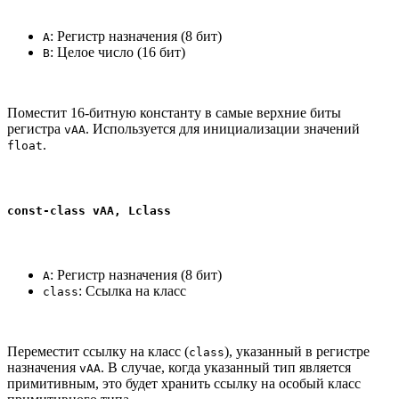
: Регистр назначения (8 бит)
A
: Целое число (16 бит)
B
Поместит 16-битную константу в самые верхние биты
регистра
. Используется для инициализации значений
vAA
.
float
const-class vAA, Lclass
: Регистр назначения (8 бит)
A
: Ссылка на класс
class
Переместит ссылку на класс (
), указанный в регистре
class
назначения
. В случае, когда указанный тип является
vAA
примитивным, это будет хранить ссылку на особый класс