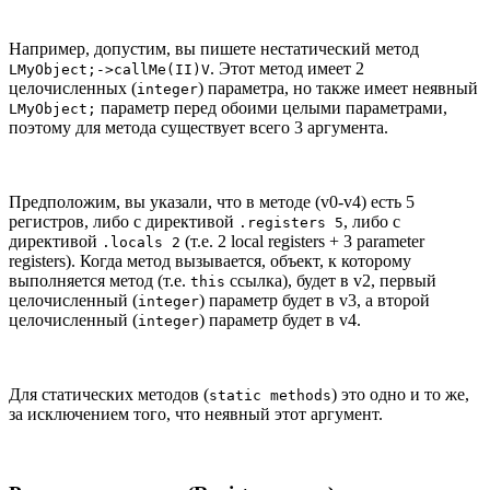
Например, допустим, вы пишете нестатический метод
. Этот метод имеет 2
LMyObject;->callMe(II)V
целочисленных (
) параметра, но также имеет неявный
integer
параметр перед обоими целыми параметрами,
LMyObject;
поэтому для метода существует всего 3 аргумента.
Предположим, вы указали, что в методе (v0-v4) есть 5
регистров, либо с директивой
, либо с
.registers 5
директивой
(т.е. 2 local registers + 3 parameter
.locals 2
registers). Когда метод вызывается, объект, к которому
выполняется метод (т.е.
ссылка), будет в v2, первый
this
целочисленный (
) параметр будет в v3, а второй
integer
целочисленный (
) параметр будет в v4.
integer
Для статических методов (
) это одно и то же,
static methods
за исключением того, что неявный этот аргумент.