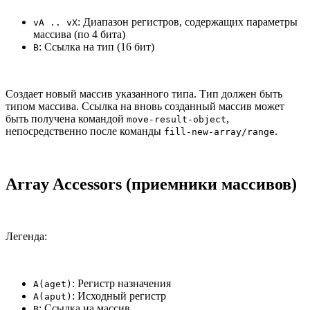
: Диапазон регистров, содержащих параметры
vA .. vX
массива (по 4 бита)
: Ссылка на тип (16 бит)
B
Создает новый массив указанного типа. Тип должен быть
типом массива. Ссылка на вновь созданный массив может
быть получена командой
,
move-result-object
непосредственно после команды
.
fill-new-array/range
Array Accessors (приемники массивов)
Легенда:
: Регистр назначения
A(aget)
: Исходный регистр
A(aput)
: Ссылка на массив
B