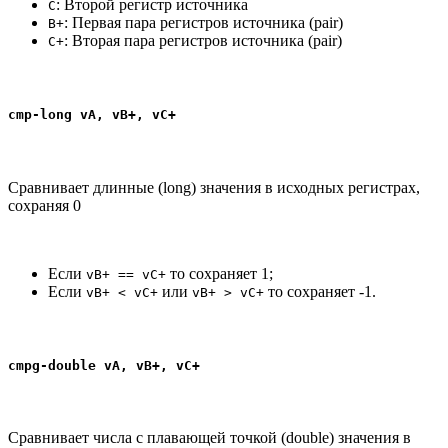
: Второй регистр источника
C
: Первая пара регистров источника (pair)
B+
: Вторая пара регистров источника (pair)
C+
cmp-long vA, vB+, vC+
Сравнивает длинные (long) значения в исходных регистрах,
сохраняя 0
Если
то сохраняет 1;
vB+ == vC+
Если
или
то сохраняет -1.
vB+ < vC+
vB+ > vC+
cmpg-double vA, vB+, vC+
Сравнивает числа с плавающей точкой (double) значения в