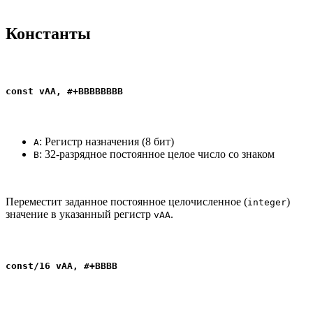
Константы
const vAA, #+BBBBBBBB
: Регистр назначения (8 бит)
A
: 32-разрядное постоянное целое число со знаком
B
Переместит заданное постоянное целочисленное (
)
integer
значение в указанный регистр
.
vAA
const/16 vAA, #+BBBB