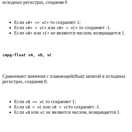
исходных регистрах, сохраняя 0
Если
то сохраняет 1;
vB+ == vC+
Если
или
то сохраняет -1.
vB+ < vC+
vB+ > vC+
Если
или
не являются числом, возвращается 1.
vB+
vC+
cmpg-float vA, vB, vC
Сравнивает значения с плавающей(float) запятой в исходных
регистрах, сохраняя 0;
Если
то сохраняет 1;
vB == vC
Если
или
то сохраняет -1.
vB < vC
vB > vC
Если
или
не являются числом, возвращается 1.
vB
vC