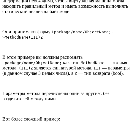
информация необходима, чтобы виртуальная машина могла
находить правильный метод и иметь возможность выполнять
статический анализ на байт-коде
Они принимают форму
Lpackage/name/ObjectName;-
>MethodName(III)Z
В этом примере вы должны распознать
как тип.
— это имя
Lpackage/name/ObjectName;
MethodName
метода.
является сигнатурой метода.
— параметры
(III)Z
III
(в данном случае 3 целых числа), а
— тип возврата (bool).
Z
Параметры метода перечислены один за другим, без
разделителей между ними.
Вот более сложный пример: