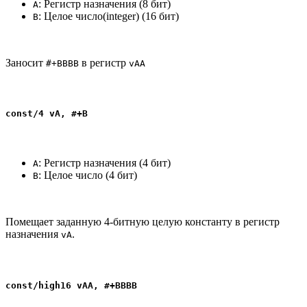
: Регистр назначения (8 бит)
A
: Целое число(integer) (16 бит)
B
Заносит
в регистр
#+BBBB
vAA
const/4 vA, #+B
: Регистр назначения (4 бит)
A
: Целое число (4 бит)
B
Помещает заданную 4-битную целую константу в регистр
назначения
.
vA
const/high16 vAA, #+BBBB