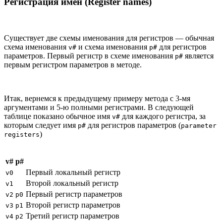
Регистрация имен (Register names)
Существует две схемы именования для регистров — обычная
схема именования
и схема именования
для регистров
v#
p#
параметров. Первый регистр в схеме именования
является
p#
первым регистром параметров в методе.
Итак, вернемся к предыдущему примеру метода с 3-мя
аргументами и 5-ю полными регистрами. В следующей
таблице показано обычное имя
для каждого регистра, за
v#
которым следует имя
для регистров параметров (
p#
parameter
)
registers
v#
p#
Первый локальный регистр
v0
Второй локальный регистр
v1
Первый регистр параметров
v2
p0
Второй регистр параметров
v3
p1
Третий регистр параметров
v4
p2