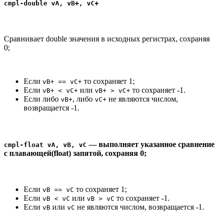
cmpl-double vA, vB+, vC+
Сравнивает double значения в исходных регистрах, сохраняя
0;
Если
то сохраняет 1;
vB+ == vC+
Если
или
то сохраняет -1.
vB+ < vC+
vB+ > vC+
Если либо
, либо
не являются числом,
vB+
vC+
возвращается -1.
— выполняет указанное сравнение
cmpl-float vA, vB, vC
с плавающей(float) запятой, сохраняя 0;
Если
то сохраняет 1;
vB == vC
Если
или
то сохраняет -1.
vB < vC
vB > vC
Если
или
не являются числом, возвращается -1.
vB
vC