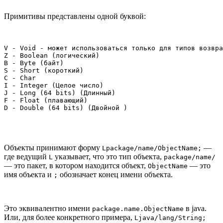
Примитивы представлены одной буквой:
V - Void - может использоваться только для типов возвра
Z - Boolean (логический)

B - Byte (байт)

S - Short (короткий)

C - Char

I - Integer (Целое число)

J - Long (64 bits) (Длинный)

F - Float (плавающий)

D - Double (64 bits) (Двойной )
Объекты принимают форму
—
Lpackage/name/ObjectName;
где ведущий
указывает, что это тип объекта,
L
package/name/
— это пакет, в котором находится объект,
— это
ObjectName
имя объекта и
обозначает конец имени объекта.
;
Это эквивалентно имени
в java.
package.name.ObjectName
Или, для более конкретного примера,
Ljava/lang/String;