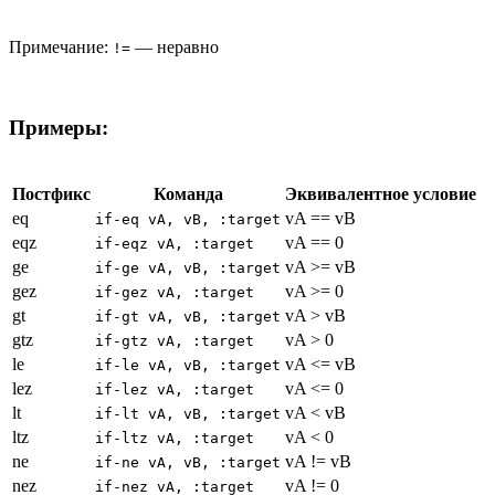
Примечание:
— неравно
!=
Примеры:
Постфикс
Команда
Эквивалентное условие
eq
vA == vB
if-eq vA, vB, :target
eqz
vA == 0
if-eqz vA, :target
ge
vA >= vB
if-ge vA, vB, :target
gez
vA >= 0
if-gez vA, :target
gt
vA > vB
if-gt vA, vB, :target
gtz
vA > 0
if-gtz vA, :target
le
vA <= vB
if-le vA, vB, :target
lez
vA <= 0
if-lez vA, :target
lt
vA < vB
if-lt vA, vB, :target
ltz
vA < 0
if-ltz vA, :target
ne
vA != vB
if-ne vA, vB, :target
nez
vA != 0
if-nez vA, :target