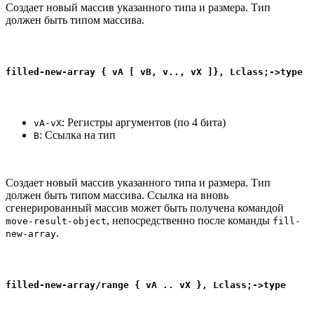
Создает новый массив указанного типа и размера. Тип
должен быть типом массива.
filled-new-array { vA [ vB, v.., vX ]}, Lclass;->type
: Регистры аргументов (по 4 бита)
vA-vX
: Ссылка на тип
B
Создает новый массив указанного типа и размера. Тип
должен быть типом массива. Ссылка на вновь
сгенерированный массив может быть получена командой
, непосредственно после команды
move-result-object
fill-
.
new-array
filled-new-array/range { vA .. vX }, Lclass;->type