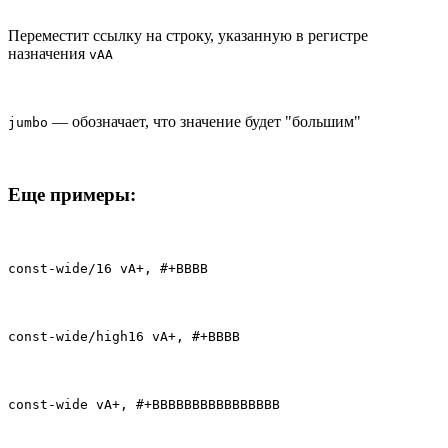
Переместит ссылку на строку, указанную в регистре
назначения
vAA
— обозначает, что значение будет "большим"
jumbo
Еще примеры:
const-wide/16 vA+, #+BBBB
const-wide/high16 vA+, #+BBBB
const-wide vA+, #+BBBBBBBBBBBBBBBB