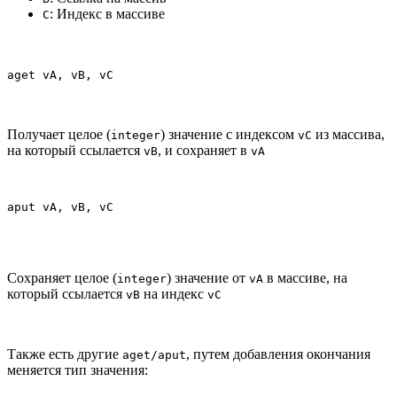
: Индекс в массиве
C
aget vA, vB, vC
Получает целое (
) значение с индексом
из массива,
integer
vC
на который ссылается
, и сохраняет в
vB
vA
aput vA, vB, vC
Сохраняет целое (
) значение от
в массиве, на
integer
vA
который ссылается
на индекс
vB
vC
Также есть другие
, путем добавления окончания
aget/aput
меняется тип значения: