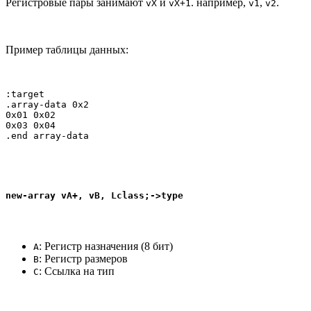
Регистровые пары занимают
и
. например,
,
.
vX
vX+1
v1
v2
Пример таблицы данных:
:target

.array-data 0x2

0x01 0x02

0x03 0x04

.end array-data
new-array vA+, vB, Lclass;->type
: Регистр назначения (8 бит)
A
: Регистр размеров
B
: Ссылка на тип
C