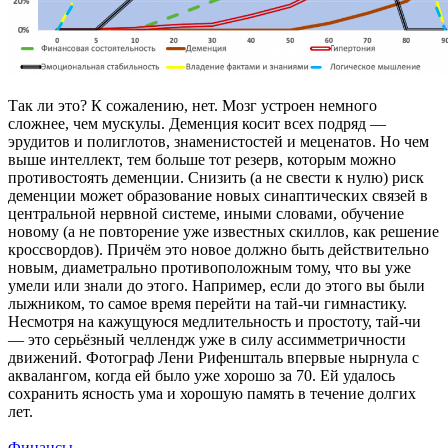
Так ли это? К сожалению, нет. Мозг устроен немного
сложнее, чем мускулы. Деменция косит всех подряд —
эрудитов и полиглотов, знаменистостей и меценатов. Но чем
выше интеллект, тем больше тот резерв, которым можно
противостоять деменции. Снизить (а не свести к нулю) риск
деменции может образование новых синаптических связей в
центральной нервной системе, иными словами, обучение
новому (а не повторение уже известных скиллов, как решение
кроссвордов). Причём это новое должно быть действительно
новым, диаметрально противоположным тому, что вы уже
умели или знали до этого. Например, если до этого вы были
лыжником, то самое время перейти на тай-чи гимнастику.
Несмотря на кажущуюся медлительность и простоту, тай-чи
— это серьёзный челлендж уже в силу ассимметричности
движений. Фотограф Лени Рифеншталь впервые нырнула с
аквалангом, когда ей было уже хорошо за 70. Ей удалось
сохранить ясность ума и хорошую память в течение долгих
лет.
Финансы