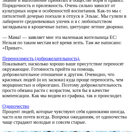
Знание и выполнение принятых в обществе норм и правил.
Порядочность и прилежность. Очень сильно зависит от
культурных норм и особенностей воспитания. Как-то мы с
пятилетней дочерью поехали в отпуск в Эльзас. Мы гуляли в
лабиринте средневековых улочек и я с любопытством
заглядывала в крошечные патио, цветущие летние дворики.
— Мама! — заявляет мне эта маленькая жительница ЕС:
Нельзя по таким местам всё время лезть. Там же написано:
«Приват».
Переносимость (доброжелательность).
Показывает, насколько хорошо ваше присутствие переносят
окружающие. Готовность прийти на помощь,
доброжелательное отношение к другим. Очевидно, что
красивых людей (и их заскоки) куда проще переносить, чем
морщинистых и обрюзгших. Поэтому доброжелательность
просто обязана расти с возрастом, хотя бы в качестве
компенсации. Как мы видим из графика, так и происходит.
Одиночество
Процент людей, которые чувствуют себя одинокими иногда,
часто или почти всегда. Вопреки ожиданиям, от одиночества
чаще страдают молодые и совсем старые.