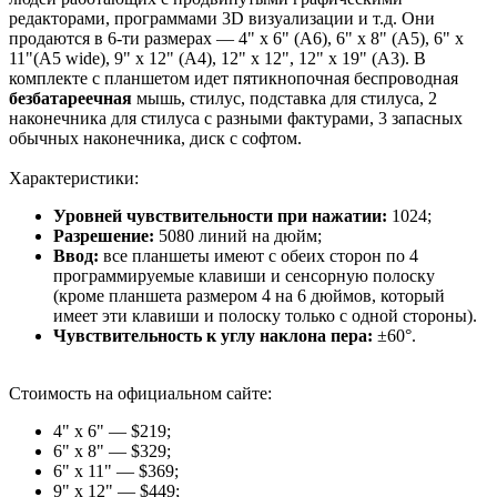
редакторами, программами 3D визуализации и т.д. Они
продаются в 6-ти размерах — 4" x 6" (A6), 6" x 8" (A5), 6" x
11"(A5 wide), 9" x 12" (A4), 12" x 12", 12" x 19" (A3). В
комплекте с планшетом идет пятикнопочная беспроводная
безбатареечная
мышь, стилус, подставка для стилуса, 2
наконечника для стилуса с разными фактурами, 3 запасных
обычных наконечника, диск с софтом.
Характеристики:
Уровней чувствительности при нажатии:
1024;
Разрешение:
5080 линий на дюйм;
Ввод:
все планшеты имеют с обеих сторон по 4
программируемые клавиши и сенсорную полоску
(кроме планшета размером 4 на 6 дюймов, который
имеет эти клавиши и полоску только с одной стороны).
Чувствительность к углу наклона пера:
±60°.
Стоимость на официальном сайте:
4" x 6" — $219;
6" x 8" — $329;
6" x 11" — $369;
9" x 12" — $449;