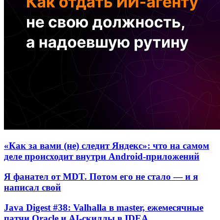
«Как за вами (не) следит Яндекс»: что на самом
деле происходит внутри Android-приложений
Я фанател от MDT. Потом его не стало — и я
написал свой
Java Digest #38: Valhalla в master, ежемесячные
патчи Oracle и AI-скиллы в IDEA