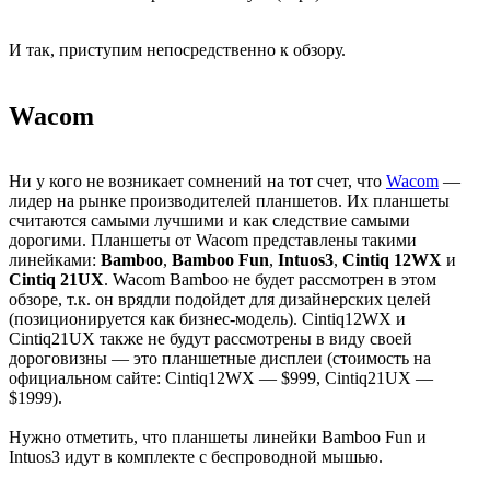
И так, приступим непосредственно к обзору.
Wacom
Ни у кого не возникает сомнений на тот счет, что
Wacom
—
лидер на рынке производителей планшетов. Их планшеты
считаются самыми лучшими и как следствие самыми
дорогими. Планшеты от Wacom представлены такими
линейками:
Bamboo
,
Bamboo Fun
,
Intuos3
,
Cintiq 12WX
и
Cintiq 21UX
. Wacom Bamboo не будет рассмотрен в этом
обзоре, т.к. он врядли подойдет для дизайнерских целей
(позиционируется как бизнес-модель). Cintiq12WX и
Cintiq21UX также не будут рассмотрены в виду своей
дороговизны — это планшетные дисплеи (стоимость на
официальном сайте: Cintiq12WX — $999, Cintiq21UX —
$1999).
Нужно отметить, что планшеты линейки Bamboo Fun и
Intuos3 идут в комплекте с беспроводной мышью.