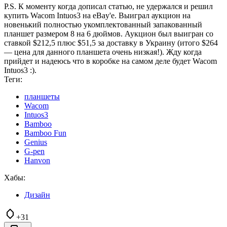
P.S. К моменту когда дописал статью, не удержался и решил
купить Wacom Intuos3 на eBay'е. Выиграл аукцион на
новенький полностью укомплектованный запакованный
планшет размером 8 на 6 дюймов. Аукцион был выигран со
ставкой $212,5 плюс $51,5 за доставку в Украину (итого $264
— цена для данного планшета очень низкая!). Жду когда
прийдет и надеюсь что в коробке на самом деле будет Wacom
Intuos3 :).
Теги:
планшеты
Wacom
Intuos3
Bamboo
Bamboo Fun
Genius
G-pen
Hanvon
Хабы:
Дизайн
+31