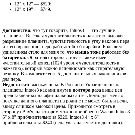
12" x 12" — $529;
12" x 19" — $749.
Достоинства:
что тут говорить, Intuos3 — это лучшие
планшеты. Высокая чувствительность к нажатию, высокое
разрешение планшета, чувствительность к углу наклона пера
и к его вращению, перо работает без батарейки. Большим
удивлением стало для меня то, что
мышь тоже работает без
батарейки
. Обратная сторона стилуса также имеет
чувствительный конец (1024 уровня чувствительность к
нажатию), который можно использовать как стирательную
резинку. В комплекте есть 5 дополнительных наконечников
для пера.
Недостатки:
высокая цена. В России и Украине цены на
планшеты Intuos3 как минимум в
полтора раза
выше цен
представленных на официальном сайте. Лично для меня о
покупке данного планшета на родине не может быть и речи,
ввиду слишком высокой цены. Приходится смотреть в
сторону eBay'я, на котором можно приобрести Wacom Intuos3
6" x 8" приблизительно за $320, Intuos3 4" x 6"
приблизительно за $240 (цена указана с учетом доставки).