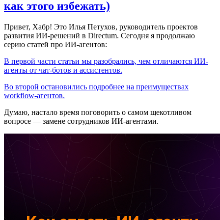
как этого избежать)
Привет, Хабр! Это Илья Петухов, руководитель проектов
развития ИИ-решений в Directum. Сегодня я продолжаю
серию статей про ИИ-агентов:
В первой части статьи мы разобрались, чем отличаются ИИ-
агенты от чат-ботов и ассистентов.
Во второй остановились подробнее на преимуществах
workflow-агентов.
Думаю, настало время поговорить о самом щекотливом
вопросе — замене сотрудников ИИ-агентами.