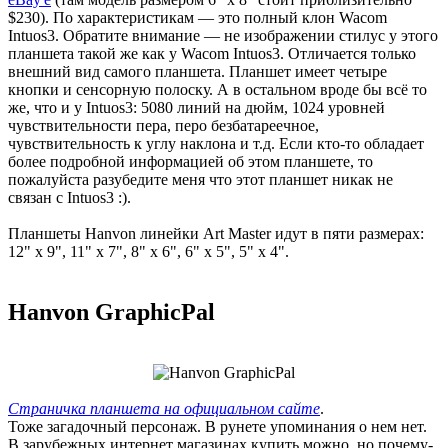
$230). По характеристикам — это полный клон Wacom
Intuos3. Обратите внимание — не изображении стилус у этого
планшета такой же как у Wacom Intuos3. Отличается только
внешний вид самого планшета. Планшет имеет четыре
кнопки и сенсорную полоску. А в остальном вроде бы всё то
же, что и у Intuos3: 5080 линий на дюйм, 1024 уровней
чувствительности пера, перо безбатареечное,
чувствительность к углу наклона и т.д. Если кто-то обладает
более подробной информацией об этом планшете, то
пожалуйста разубедите меня что этот планшет никак не
связан с Intuos3 :).
Планшеты Hanvon линейки Art Master идут в пяти размерах:
12" x 9", 11" x 7", 8" x 6", 6" x 5", 5" x 4".
Hanvon GraphicPal
Страничка планшета на официальном сайте
.
Тоже загадочный персонаж. В рунете упоминания о нем нет.
В зарубежных интернет магазинах купить можно, но почему-