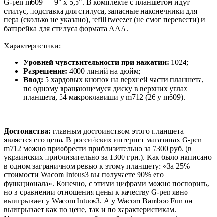
G-pen m609 — 9" x 5,5". В комплекте с планшетом идут
стилус, подставка для стилуса, запасные наконечники для
пера (сколько не указано), refill tweezer (не смог перевести) и
батарейка для стилуса формата AAA.
Характеристики:
Уровней чувствительности при нажатии:
1024;
Разрешение:
4000 линий на дюйм;
Ввод:
5 хардовых кнопок на верхней части планшета,
по одному вращающемуся диску в верхних углах
планшета, 34 макроклавиши у m712 (26 у m609).
Достоинства:
главным достоинством этого планшета
является его цена. В российских интернет магазинах G-pen
m712 можно приобрести приблизительно за 7300 руб. (в
украинских приблизительно за 1300 грн.). Как было написано
в одном заграничном ревью к этому планшету: «За 25%
стоимости Wacom Intous3 вы получаете 90% его
функционала». Конечно, с этими цифрами можно поспорить,
но в сравнении отношения цены к качеству G-pen явно
выигрывает у Wacom Intuos3. А у Wacom Bamboo Fun он
выигрывает как по цене, так и по характеристикам.