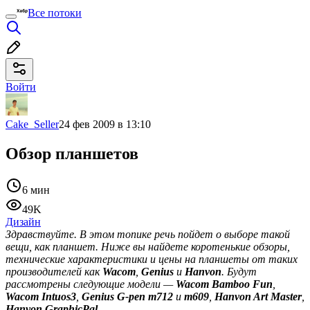
Все потоки
Войти
Cake_Seller
24 фев 2009 в 13:10
Обзор планшетов
6 мин
49K
Дизайн
Здравствуйте. В этом топике речь пойдет о выборе такой
вещи, как планшет. Ниже вы найдете коротенькие обзоры,
технические характеристики и цены на планшеты от таких
производителей как
Wacom
,
Genius
и
Hanvon
. Будут
рассмотрены следующие модели —
Wacom Bamboo Fun
,
Wacom Intuos3
,
Genius G-pen m712
и
m609
,
Hanvon Art Master
,
Hanvon GraphicPal
.