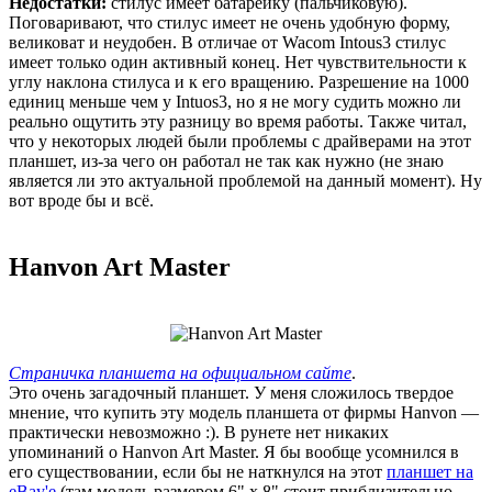
Недостатки:
стилус имеет батарейку (пальчиковую).
Поговаривают, что стилус имеет не очень удобную форму,
великоват и неудобен. В отличае от Wacom Intous3 стилус
имеет только один активный конец. Нет чувствительности к
углу наклона стилуса и к его вращению. Разрешение на 1000
единиц меньше чем у Intuos3, но я не могу судить можно ли
реально ощутить эту разницу во время работы. Также читал,
что у некоторых людей были проблемы с драйверами на этот
планшет, из-за чего он работал не так как нужно (не знаю
является ли это актуальной проблемой на данный момент). Ну
вот вроде бы и всё.
Hanvon Art Master
Страничка планшета на официальном сайте
.
Это очень загадочный планшет. У меня сложилось твердое
мнение, что купить эту модель планшета от фирмы Hanvon —
практически невозможно :). В рунете нет никаких
упоминаний о Hanvon Art Master. Я бы вообще усомнился в
его существовании, если бы не наткнулся на этот
планшет на
eBay'е
(там модель размером 6" x 8" стоит приблизительно