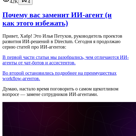
42K
4
Почему вас заменит ИИ‑агент (и
как этого избежать)
Привет, Хабр! Это Илья Петухов, руководитель проектов
развития ИИ-решений в Directum. Сегодня я продолжаю
серию статей про ИИ-агентов:
В первой части статьи мы разобрались, чем отличаются ИИ-
агенты от чат-ботов и ассистентов.
Во второй остановились подробнее на преимуществах
workflow-агентов.
Думаю, настало время поговорить о самом щекотливом
вопросе — замене сотрудников ИИ-агентами.