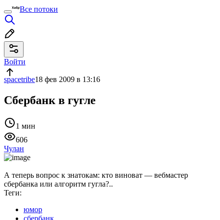
Все потоки
Войти
spacetribe
18 фев 2009 в 13:16
Сбербанк в гугле
1 мин
606
Чулан
А теперь вопрос к знатокам: кто виноват — вебмастер
сбербанка или алгоритм гугла?..
Теги:
юмор
сбербанк