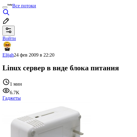
Все потоки
Войти
Elijah
24 фев 2009 в 22:20
Linux сервер в виде блока питания
1 мин
6.7K
Гаджеты