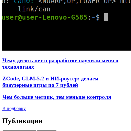
Чему десять лет в разработке научили меня о
технологиях
ZCode, GLM-5.2 и ИИ-роутер: делаем
браузерные игры по 7 рублей
Чем больше метрик, тем меньше контроля
В подборку
Публикации