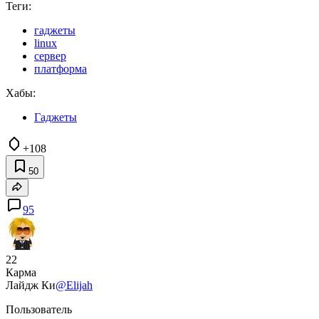
Теги:
гаджеты
linux
сервер
платформа
Хабы:
Гаджеты
+108
50
95
22
Карма
Лайдж Ки
@Elijah
Пользователь