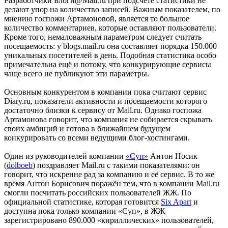
Разработчики Блоги@Mail.ru при подсчёте статистики не
делают упор на количество записей. Важным показателем, по
мнению госпожи Артамоновой, является то большое
количество комментариев, которые оставляют пользователи.
Кроме того, немаловажным параметром следует считать
посещаемость: у blogs.mail.ru она составляет порядка 150.000
уникальных посетителей в день. Подобная статистика особо
примечательна ещё и потому, что конкурирующие сервисы
чаще всего не публикуют эти параметры.
Основным конкурентом в компании пока считают сервис
Diary.ru, показатели активности и посещаемости которого
достаточно близки к сервису от Mail.ru. Однако госпожа
Артамонова говорит, что компания не собирается скрывать
своих амбиций и готова в ближайшем будущем
конкурировать со всеми ведущими блог-хостингами.
Один из руководителей компании
«Суп»
Антон Носик
(
dolboeb
) поздравляет Mail.ru с такими показателями: он
говорит, что искренне рад за компанию и её сервис. В то же
время Антон Борисович поражён тем, что в компании Mail.ru
смогли посчитать российских пользователей ЖЖ. По
официальной статистике, которая готовится
Six Apart
и
доступна пока только компании «Суп», в ЖЖ
зарегистрировано 890.000 «кириллических» пользователей,