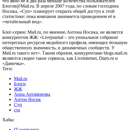
что явно не в два раза меньше количества пользователей
Блогов@Mail.ru. В апреле 2007 года, по словам господина
Носика, «Суп» планирует открыть общий доступ к этой
статистике: пока компания занимается приведением её в
«читабельный вид».
Блог-сервис Mail.ru, по мнению Антона Носика, не является
конкурентом ЖЖ: «Livejournal – это уникальное собрание
интересных ресурсов медийного профиля, имеющих большую
общественную значимость, и динамичных сообществ. У
Mail.ru такого нет». Таким образом, конкурентами blogs.mail.ru
являются скорее такие сервисы, как Liveinternet, Diary.ru и
«Дамочка».
Теги:
Mail.ru
Блоги
ЖЖ
Анна Артамонова
Антон Носик
Суп
ста
Хабы:
IT-компании