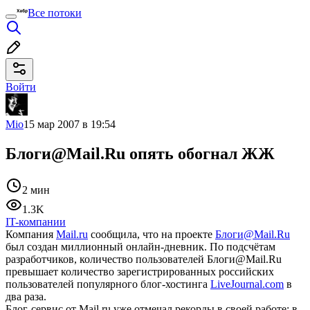
Все потоки
Войти
Mio
15 мар 2007 в 19:54
Блоги@Mail.Ru опять обогнал ЖЖ
2 мин
1.3K
IT-компании
Компания
Mail.ru
сообщила, что на проекте
Блоги@Mail.Ru
был создан миллионный онлайн-дневник. По подсчётам
разработчиков, количество пользователей Блоги@Mail.Ru
превышает количество зарегистрированных российских
пользователей популярного блог-хостинга
LiveJournal.com
в
два раза.
Блог-сервис от Mail.ru уже отмечал рекорды в своей работе: в