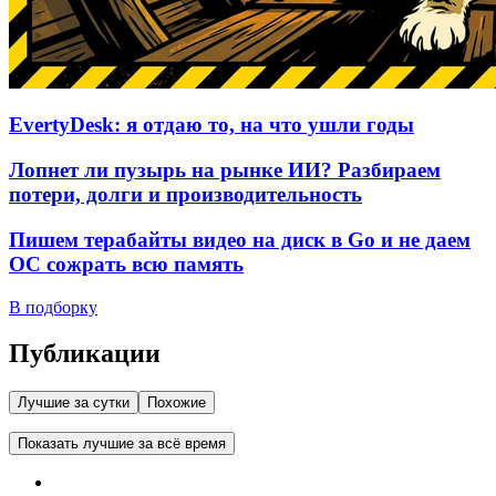
EvertyDesk: я отдаю то, на что ушли годы
Лопнет ли пузырь на рынке ИИ? Разбираем
потери, долги и производительность
Пишем терабайты видео на диск в Go и не даем
ОС сожрать всю память
В подборку
Публикации
Лучшие за сутки
Похожие
Показать лучшие за всё время