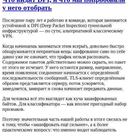
у него отобрать
Последние пару лет я работаю в команде, которая занимается
устойчивой к DPI (Deep Packet Inspection) туннельной
инфраструктурой — по сути, альтернативой классическому
VPN.
Когда начинаешь заниматься этим всерьёз, довольно быстро
обнаруживается неприятная вещь: шифрование само по себе
давно уже не означает, что трафик нельзя распознать.
Содержимое пакетов действительно можно скрыть, но пакет
от этого не исчезает. У него остаются размер, направление,
время появления; соединение начинается с определённой
последовательности сообщений, TLS-клиент определённым
образом представляется серверу, поток ускоряется,
замедляется, замирает и снова начинает передавать данные.
Для человека всё это выглядит как куча зашифрованных
байтов. Для классификатора — как вполне пригодный набор
признаков.
Поэтому значительная часть нашей работы в итоге свелась не
к тому, чтобы «зашифровать ещё сильнее», а к более
практическому вопросу: что именно видит наблюдатель