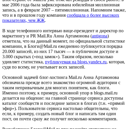
мае 2006 года была зафиксирована юбилейная миллионная
запись, а в феврале 2007 – пятимиллионная. Напомним также,
что и в прошлом году компания
сообщала о более высоких
показателях, чем ЖЖ
.
В ходе телефонного интервью вице-президент и директор по
маркетингу и PR Mail.Ru Анна Артамонова (
antigona
)
отметила, что на данный момент, по официальной статистике
компании, в Блоги@Mail.ru ежедневно публикуется порядка
20.000 записей, из них 17 тысяч — в публичном доступе и
3.000 скрытых («под замок»). Таким образом, несколько
удивляет статистика,
публикуемая на blogs.yandex.ru
, которая,
судя по всему, не учитывает всех записей.
Основной задачей блог-хостинга Mail.ru Анна Артамонова
обозначила прежде всего знакомство огромной аудитории с
таким непривычным для многих понятием, как блоги.
Именно поэтому, к примеру, основной упор в blogs.mail.ru
делается на общение: на главной странице сервиса доступны
каталог сообществ и последние записи в блогах (т.н. «прямой
эфир»). Пользователи сервиса настолько общительны, что
если, к примеру, создать новый блог и написать там один
пост, он почти сразу же получит несколько комментариев.