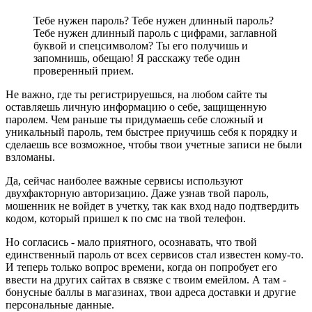
Тебе нужен пароль? Тебе нужен длинный пароль?
Тебе нужен длинный пароль с цифрами, заглавной
буквой и спецсимволом? Ты его получишь и
запомнишь, обещаю! Я расскажу тебе один
проверенный прием.
Не важно, где ты регистрируешься, на любом сайте ты
оставляешь личную информацию о себе, защищенную
паролем. Чем раньше ты придумаешь себе сложный и
уникальный пароль, тем быстрее приучишь себя к порядку и
сделаешь все возможное, чтобы твои учетные записи не были
взломаны.
Да, сейчас наиболее важные сервисы используют
двухфакторную авторизацию. Даже узнав твой пароль,
мошенник не войдет в учетку, так как вход надо подтвердить
кодом, который пришел к по смс на твой телефон.
Но согласись - мало приятного, осознавать, что твой
единственный пароль от всех сервисов стал известен кому-то.
И теперь только вопрос времени, когда он попробует его
ввести на других сайтах в связке с твоим емейлом. А там -
бонусные баллы в магазинах, твои адреса доставки и другие
персональные данные.