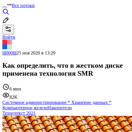
Все потоки
Войти
lll000lll
25 ноя 2020 в 13:29
Как определить, что в жестком диске
применена технология SMR
6 мин
82K
Системное администрирование
*
Хранение данных
*
Компьютерное железо
Накопители
Технотекст 2021