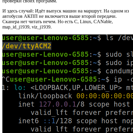
проверки своих программ.
И здесь случай: Идёт выпуск машин на маршрут. На одном из
автобусов АКПП не включается выше второй передачи.
Сканера нет читать нечем. Но есть C, Linux, CANable,
map_id_j1939, viz_j1939.