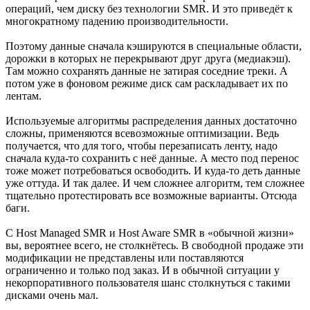
операций, чем диску без технологии SMR. И это приведёт к
многократному падению производительности.
Поэтому данные сначала кэшируются в специальные области,
дорожки в которых не перекрывают друг друга (медиакэш).
Там можно сохранять данные не затирая соседние треки. А
потом уже в фоновом режиме диск сам раскладывает их по
лентам.
Используемые алгоритмы распределения данных достаточно
сложны, применяются всевозможные оптимизации. Ведь
получается, что для того, чтобы перезаписать ленту, надо
сначала куда-то сохранить с неё данные. А место под перенос
тоже может потребоваться освободить. И куда-то деть данные
уже оттуда. И так далее. И чем сложнее алгоритм, тем сложнее
тщательно протестировать все возможные варианты. Отсюда
баги.
С Host Managed SMR и Host Aware SMR в «обычной жизни»
вы, вероятнее всего, не столкнётесь. В свободной продаже эти
модификации не представлены или поставляются
ограниченно и только под заказ. И в обычной ситуации у
некорпоративного пользователя шанс столкнуться с такими
дисками очень мал.