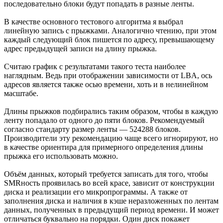
последовательно блоки будут попадать в разные ленты.
В качестве основного тестового алгоритма я выбрал
линейную запись с прыжками. Аналогично чтению, при этом
каждый следующий блок пишется по адресу, превышающему
адрес предыдущей записи на длину прыжка.
Считаю график с результатами такого теста наиболее
наглядным. Ведь при отображении зависимости от LBA, ось
адресов является также осью времени, хоть и в нелинейном
масштабе.
Длины прыжков подбирались таким образом, чтобы в каждую
ленту попадало от одного до пяти блоков. Рекомендуемый
согласно стандарту размер ленты — 524288 блоков.
Производители эту рекомендацию чаще всего игнорируют, но
в качестве ориентира для примерного определения длины
прыжка его использовать можно.
Объём данных, который требуется записать для того, чтобы
SMRность проявилась во всей красе, зависит от конструкции
диска и реализации его микропрограммы. А также от
заполнения диска и наличия в кэше неразложенных по лентам
данных, полученных в предыдущий период времени. И может
отличаться буквально на порядки. Один диск покажет