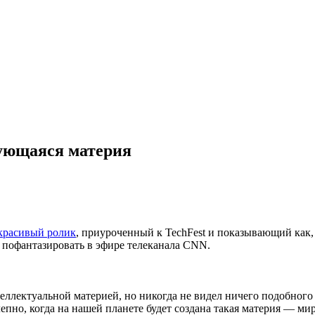
рующаяся материя
красивый ролик
, приуроченный к TechFest и показывающий как,
го пофантазировать в эфире телеканала CNN.
теллектуальной материей, но никогда не видел ничего подобног
олепно, когда на нашей планете будет создана такая материя — м