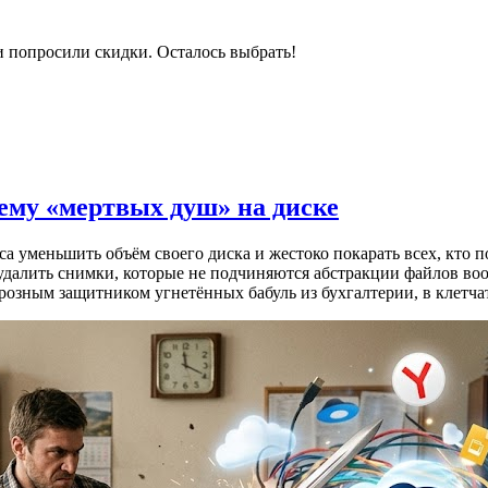
и попросили скидки. Осталось выбрать!
лему «мертвых душ» на диске
 уменьшить объём своего диска и жестоко покарать всех, кто п
 удалить снимки, которые не подчиняются абстракции файлов во
 грозным защитником угнетённых бабуль из бухгалтерии, в клет