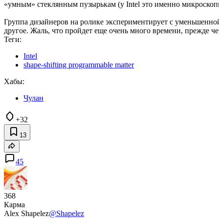
«умным» стеклянным пузырькам (у Intel это именно микроскоп
Группа дизайнеров на ролике экспериментирует с уменьшенной
другое. Жаль, что пройдет еще очень много времени, прежде ч
Теги:
Intel
shape-shifting programmable matter
Хабы:
Чулан
+32
13
45
368
Карма
Alex Shapelez
@Shapelez