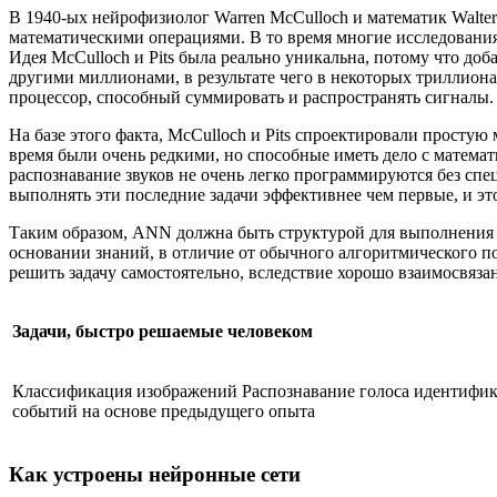
В 1940-ых нейрофизиолог Warren McCulloch и математик Walte
математическими операциями. В то время многие исследования 
Идея McCulloch и Pits была реально уникальна, потому что доб
другими миллионами, в результате чего в некоторых триллиона
процессор, способный суммировать и распространять сигналы.
На базе этого факта, McCulloch и Pits спроектировали просту
время были очень редкими, но способные иметь дело с математ
распознавание звуков не очень легко программируются без сп
выполнять эти последние задачи эффективнее чем первые, и эт
Таким образом, ANN должна быть структурой для выполнения та
основании знаний, в отличие от обычного алгоритмического п
решить задачу самостоятельно, вследствие хорошо взаимосвязан
Задачи, быстро решаемые человеком
Классификация изображений Распознавание голоса идентифи
событий на основе предыдущего опыта
Как устроены нейронные сети