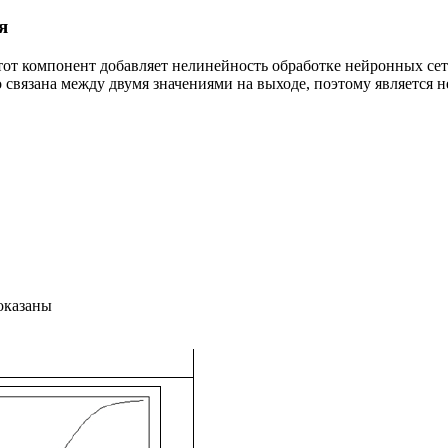
я
т компонент добавляет нелинейность обработке нейронных сете
вязана между двумя значениями на выходе, поэтому является н
оказаны