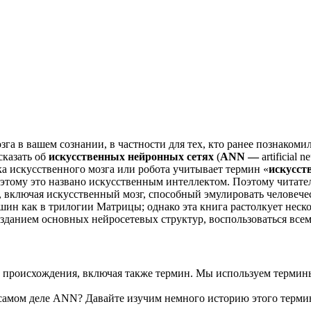
га в вашем сознании, в частности для тех, кто ранее познакоми
сказать об
искусственных нейронных сетях
(
ANN —
artificial
ка искусственного мозга или робота учитывает термин «
искусст
этому это названо искусственным интеллектом. Поэтому читате
, включая искусственный мозг, способный эмулировать человечес
ин как в трилогии Матрицы; однако эта книга растолкует неско
зданием основных нейросетевых структур, воспользоваться все
х происхождения, включая также термин. Мы используем терми
а самом деле ANN? Давайте изучим немного историю этого терми