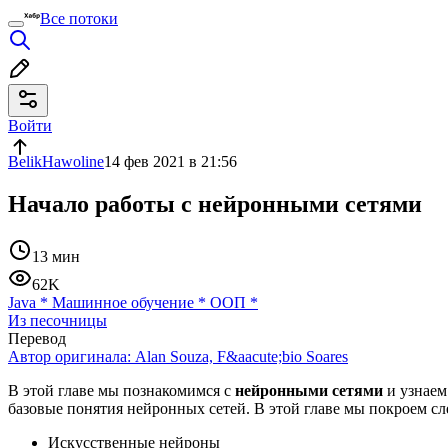
Все потоки
Войти
BelikHawoline
14 фев 2021 в 21:56
Начало работы с нейронными сетями
13 мин
62K
Java
*
Машинное обучение
*
ООП
*
Из песочницы
Перевод
Автор оригинала:
Alan Souza, F&aacute;bio Soares
В этой главе мы познакомимся с
нейронными сетями
и узнаем
базовые понятия нейронных сетей. В этой главе мы покроем с
Искусственные нейроны