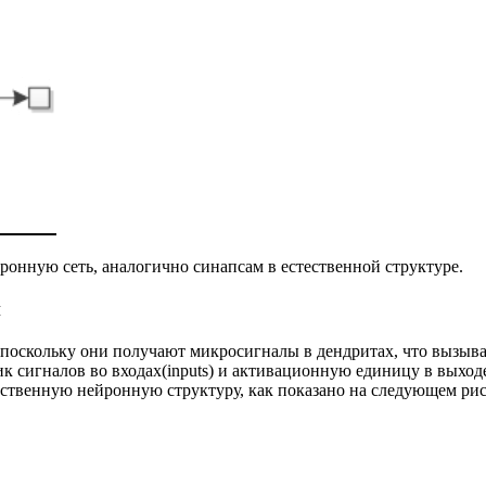
нную сеть, аналогично синапсам в естественной структуре.
н
поскольку они получают микросигналы в дендритах, что вызывае
игналов во входах(inputs) и активационную единицу в выходе(o
ственную нейронную структуру, как показано на следующем рис