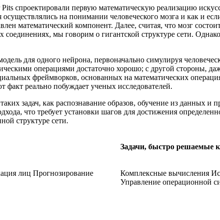
r Pits спроектировали первую математическую реализацию иску
осуществлялись на понимании человеческого мозга и как и если
авлен математический компонент. Далее, считая, что мозг состо
х соединениях, мы говорим о гигантской структуре сети. Однако
ю модель для одного нейрона, первоначально симулируя человече
ическими операциями достаточно хорошо; с другой стороны, даж
ециальных фреймворков, основанных на математических операция
от факт реально побуждает ученых исследователей.
ких задач, как распознавание образов, обучение из данных и пр
одхода, что требует установки шагов для достижения определенн
ной структуре сети.
Задачи, быстро решаемые 
кация лиц Прогнозирование
Комплексные вычисления Ис
Управление операционной с