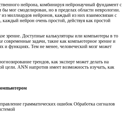
сственного нейрона, комбинируя нейронаучный фундамент с
 бы мог смоделирован, но в пределах области неврологии.
ит из миллиардов нейронов, каждый из них взаимосвязан с
, каждый нейрон очень простой, действуя как простой
ское зрение. Доступные калькуляторы или компьютеры в то
е современные задачи, такие как компьютерное зрение и
х и функциях. Тем не менее, человеческий мозг может
огнозирование трендов, как эксперт может делать на
ой цели. ANN напротив имеет возможность изучать, как
компьютером
правление грамматических ошибок Обработка сигналов
истемой