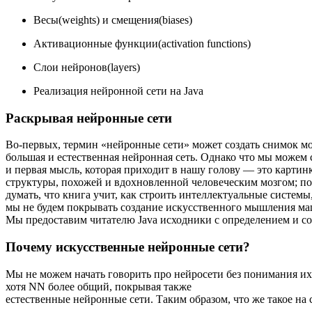
Весы(weights) и смещения(biases)
Активационные функции(activation functions)
Слои нейронов(layers)
Реализация нейронной сети на Java
Раскрывая нейронные сети
Во-первых, термин «нейронные сети» может создать снимок моз
большая и естественная нейронная сеть. Однако что мы можем 
и первая мысль, которая приходит в нашу голову — это картин
структуры, похожей и вдохновленной человеческим мозгом; по
думать, что книга учит, как строить интеллектуальные системы
мы не будем покрывать создание искусственного мышления маш
Мы предоставим читателю Java исходники с определением и со
Почему искусственные нейронные сети?
Мы не можем начать говорить про нейросети без понимания и
хотя NN более общий, покрывая также
естественные нейронные сети. Таким образом, что же такое н