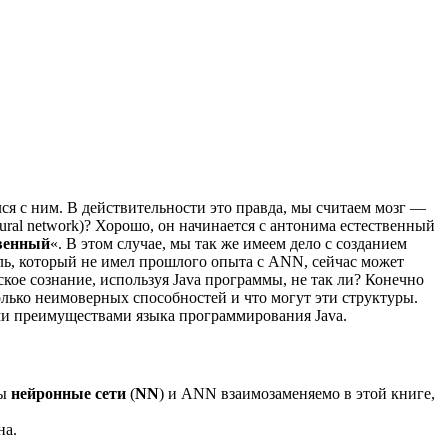
лся с ним. В действительности это правда, мы считаем мозг —
 neural network)? Хорошо, он начинается с антонима естественный
венный
«. В этом случае, мы так же имеем дело с созданием
ль, который не имел прошлого опыта с ANN, сейчас может
кое сознание, используя Java программы, не так ли? Конечно
лько неимоверных способностей и что могут эти структуры.
ми преимуществами языка программирования Java.
ны
нейронные сети
(
NN
) и ANN взаимозаменяемо в этой книге,
на.