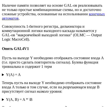
Наличие памяти позволяет на основе GAL-ов реализовывать
не только простые комбинационные схемы, но и достаточно
сложные устройства, основанные на использовании
конечных
автоматов
.
Совокупность 1-битного регистра, дизъюнктора и
коммутационной логики выходного каскада называется у
GAL-ов "макроячейкой выходной логики" (OLMC — Output
Logic MacroCell).
Опять GAL4V1
Пусть на выходе Y необходимо отображать состояние входа A
(т.е. просто сделать повторитель сигнала). Булева функция
тривиальна и содержит 1 терм
Y(A) = A
Теперь пусть на выходе Y необходимо отображать состояние
входа A только в том случае, если на
разрешающем
входе B
присутствует сигнал
низкого
уровня:
Y(A, B) = A * \B