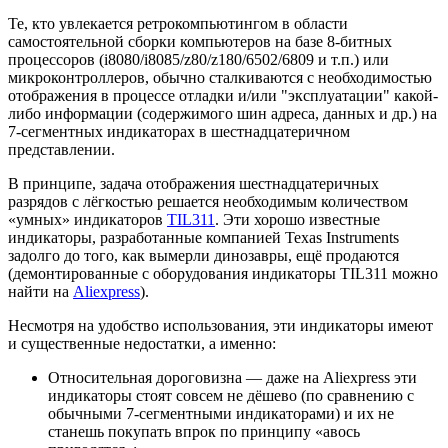
Те, кто увлекается ретрокомпьютингом в области
самостоятельной сборки компьютеров на базе 8-битных
процессоров (i8080/i8085/z80/z180/6502/6809 и т.п.) или
микроконтроллеров, обычно сталкиваются с необходимостью
отображения в процессе отладки и/или "эксплуатации" какой-
либо информации (содержимого шин адреса, данных и др.) на
7-сегментных индикаторах в шестнадцатеричном
представлении.
В принципе, задача отображения шестнадцатеричных
разрядов с лёгкостью решается необходимым количеством
«умных» индикаторов
TIL311
. Эти хорошо известные
индикаторы, разработанные компанией Texas Instruments
задолго до того, как вымерли динозавры, ещё продаются
(демонтированные с оборудования индикаторы TIL311 можно
найти на
Aliexpress
).
Несмотря на удобство использования, эти индикаторы имеют
и существенные недостатки, а именно:
Относительная дороговизна — даже на Aliexpress эти
индикаторы стоят совсем не дёшево (по сравнению с
обычными 7-сегментными индикаторами) и их не
станешь покупать впрок по принципу «авось