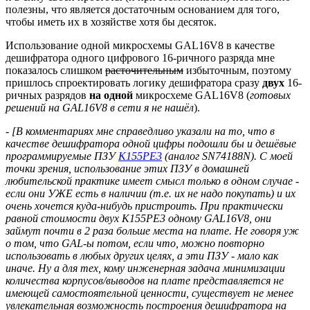
полезны, что является достаточным основанием для того,
чтобы иметь их в хозяйстве хотя бы десяток.
Использование одной микросхемы GAL16V8 в качестве
дешифратора одного цифрового 16-ричного разряда мне
показалось слишком
расточительным
избыточным, поэтому
пришлось спроектировать логику дешифратора сразу
двух
16-
ричных разрядов
на одной
микросхеме GAL16V8 (
готовых
решений на GAL16V8 в сети я не нашёл
).
- [В комментариях мне справедливо указали на то, что в
качестве дешифратора одной цифры подошли бы и дешёвые
программируемые ПЗУ
К155РЕ3
(аналог SN74188N). С моей
точки зрения, использование этих ПЗУ в домашней
любительской практике имеет смысл только в одном случае -
если они УЖЕ есть в наличии (т.е. их не надо покупать) и их
очень хочется куда-нибудь пристроить. При практически
равной стоимости двух К155РЕ3 одному GAL16V8, они
займут почти в 2 раза больше места на плате. Не говоря уж
о том, что GAL-ы потом, если что, можно повторно
использовать в любых других целях, а эти ПЗУ - мало как
иначе. Ну а для тех, кому инженерная задача минимизации
количества корпусов/выводов на плате представляется не
имеющей самостоятельной ценности, существует не менее
увлекательная возможность построения дешифратора на