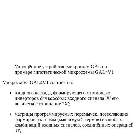
Упрощённое устройство микросхем GAL на
примере гипотетической микросхемы GAL4V1
Микросхема GAL4V1 состоит из:
входного каскада, формирующего с помощью
инверторов
для каждого
входного сигнала 'X' его
логическое отрицание '\X';
матрицы программируемых перемычек, позволяющих
формировать термы (максимум 5 термов) из любых
комбинаций входных сигналов, соединённых операцией
'И';