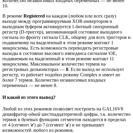
Количество независимых входных переменных — не менее
10.
В режиме
Registered
на каждом (любом или всех сразу)
выходе между программируемым XOR-инвертором и
выходным буфером активируется 1-битный синхронный
регистр (D-триггер), запоминающий состояние выходного
сигнала по фронту сигнала CLK, общему для всех триггеров и
подаваемому на выделенный в этом режиме контакт 1
микросхемы. Есть возможность переводить регистровые
выходы в состояние высокого импеданса сигналом \OE,
подаваемым на выделенный в этом режиме контакт 11
микросхемы. Максимальное количество термов на
регистровых дизъюнкторах —
8
. Если выход не использует
регистр, то работает подобно режиму Complex и имеет не
более 7 термов. Количество независимых входных
переменных — не менее 8.
И какой из этого вывод?
Любой из этих режимов позволяет построить на GAL16V8
дешифратор
одной
шестнадцатеричной цифры, т.к. количество
термов в булевых функциях сегментов находится в пределах
от 4 (сегмент '
e
') до 7 (сегмент '
a
') и не превышает
возможностей любого из режимов.