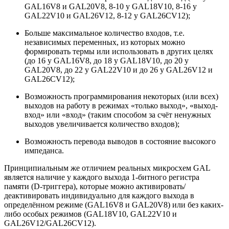
GAL16V8 и GAL20V8, 8-10 у GAL18V10, 8-16 у
GAL22V10 и GAL26V12, 8-12 у GAL26CV12);
Больше максимальное количество входов, т.е.
независимых переменных, из которых можно
формировать термы или использовать в других целях
(до 16 у GAL16V8, до 18 у GAL18V10, до 20 у
GAL20V8, до 22 у GAL22V10 и до 26 у GAL26V12 и
GAL26СV12);
Возможность программирования некоторых (или всех)
выходов на работу в режимах «только выход», «выход-
вход» или «вход» (таким способом за счёт ненужных
выходов увеличивается количество входов);
Возможность перевода выводов в состояние высокого
импеданса.
Принципиальным же отличием реальных микросхем GAL
является наличие у каждого выхода 1-битного регистра
памяти (D-триггера), которые можно активировать/
деактивировать индивидуально для каждого выхода в
определённом режиме (GAL16V8 и GAL20V8) или без каких-
либо особых режимов (GAL18V10, GAL22V10 и
GAL26V12/GAL26CV12).