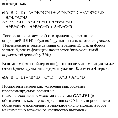
выглядит как
e
(A, B, C, D) = \A*\B*\C*\D + \A*\B*
C
*\D + \A*
B
*
C
*\D
+
A
*\B*\C*\D +
A
*\B*
C
*\D +
A
*\B*
C
*
D
+
A
*
B
*\C*\D
+
A
*
B
*\C*
D
+
A
*
B
*
C
*\D +
A
*
B
*
C
*
D
Логические слагаемые (т.е. выражения, связанные
операцией
ИЛИ
) в булевой функции называются
термами
.
Переменные в терме связаны операцией
И
. Такая форма
записи булевых функций называется
дизъюнктивной
нормальной формой (ДНФ)
.
Вспомним (см. спойлер выше), что после минимизации та же
самая булева функция содержит уже не 10, а всего
4
терма:
e
(A, B, C, D) = \B*\D + C*\D + A*B + A*C*D
Посмотрим теперь как устроены микросхемы
программируемой логики на
примере
гипотетической
микросхемы
GAL4V1
(в
обозначении, как и у всамделишных GAL-ов, первое число
обозначает максимально возможное число входов, второе —
максимально возможное количество выходов):