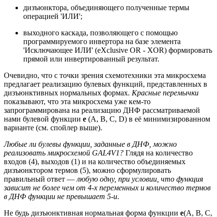
дизъюнктора, объединяющего полученные термы
операцией 'ИЛИ';
выходного каскада, позволяющего с помощью
программируемого инвертора на базе элемента
'Исключающее ИЛИ' (eXclusive OR - XOR) формировать
прямой или инвертированный результат.
Очевидно, что с точки зрения схемотехники эта микросхема
предлагает реализацию булевых функций, представленных в
дизъюнктивных нормальных формах.
Красные перемычки
показывают, что эта микросхема уже кем-то
запрограммирована на реализацию ДНФ рассматриваемой
нами булевой функции
e
(A, B, C, D) в её минимизированном
варианте (см. спойлер выше).
Любые ли булевы функции, заданные в ДНФ, можно
реализовать микросхемой GAL4V1?
Глядя на количество
входов (4), выходов (1) и на количество объединяемых
дизъюнктором термов (5), можно сформулировать
правильный ответ —
любую одну, при условии, что функция
зависит не более чем от 4-х переменных и количество термов
в ДНФ функции не превышает 5-и
.
Не будь дизъюнктивная нормальная форма функции
e
(A, B, C,