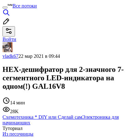
Все потоки
Войти
vladk67
22 мар 2021 в 09:44
HEX-дешифратор для 2-значного 7-
сегментного LED-индикатора на
одном(!) GAL16V8
14 мин
28K
Схемотехника
*
DIY или Сделай сам
Электроника для
начинающих
Туториал
Из песочницы