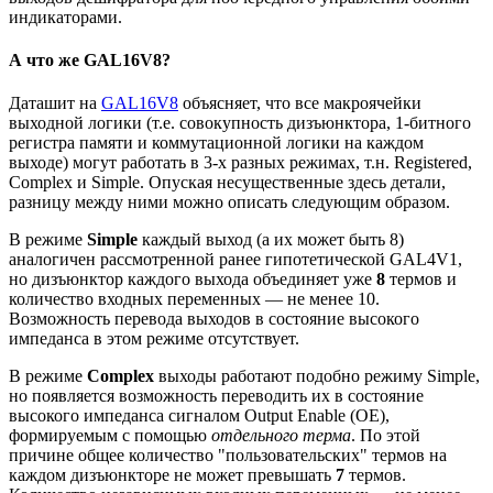
индикаторами.
А что же GAL16V8?
Даташит на
GAL16V8
объясняет, что все макроячейки
выходной логики (т.е. совокупность дизъюнктора, 1-битного
регистра памяти и коммутационной логики на каждом
выходе) могут работать в 3-х разных режимах, т.н. Registered,
Complex и Simple. Опуская несущественные здесь детали,
разницу между ними можно описать следующим образом.
В режиме
Simple
каждый выход (а их может быть 8)
аналогичен рассмотренной ранее гипотетической GAL4V1,
но дизъюнктор каждого выхода объединяет уже
8
термов и
количество входных переменных — не менее 10.
Возможность перевода выходов в состояние высокого
импеданса в этом режиме отсутствует.
В режиме
Complex
выходы работают подобно режиму Simple,
но появляется возможность переводить их в состояние
высокого импеданса сигналом Output Enable (OE),
формируемым с помощью
отдельного терма
. По этой
причине общее количество "пользовательских" термов на
каждом дизъюнкторе не может превышать
7
термов.