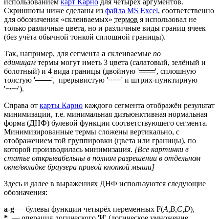
использованием
карт Карно
для четырёх аргументов.
Скриншоты ниже сделаны из
файла MS Excel
, соответственно
для обозначения «склеиваемых»
термов
я использовал не
только различные цвета, но и различные виды границ ячеек
(без учёта обычной тонкой сплошной границы).
Так, например, для сегмента
a
склеиваемые
по
единицам
термы могут иметь 3 цвета (салатовый, зелёный и
болотный) и 4 вида границы (двойную '═══', сплошную
толстую '───', прерывистую '
−−−
' и штрих-пунктирную
'
−∙−∙
').
Справа от
карты Карно
каждого сегмента отображён результат
минимизации, т.е. минимальная дизъюнктивная нормальная
форма (ДНФ) булевой функции соответствующего сегмента.
Минимизированные термы сложены вертикально, с
отображением той группировки (цвета или границы), по
которой производилась минимизация.
[Все картинки в
статье открывабельны в полном разрешении в отдельном
окне/вкладке браузера правой кнопкой мыши]
Здесь и далее в выражениях ДНФ используются следующие
обозначения:
a
-
g
— булевы функции четырёх переменных F(
A,B,C,D
),
*
— операция логического 'И' (логическое умножение,