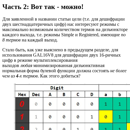
Часть 2: Вот так - можно!
Для заявленной в названии статьи цели (т.е. для дешифрации
двух шестнадцатеричных цифр) нас интересуют режимы с
максимально возможным количеством термов на дизъюнкторе
каждого выхода, т.е. режимы Simple и Registered, имеющие
по
8 термов
на каждый выход.
Стало быть, как уже выяснено в предыдущем разделе, для
использования GAL16V8 для дешифрации двух 16-ричных
цифр в режиме мультиплексирования
выходов
любая
минимизированная дизъюнктивная
нормальная форма булевой функции должна состоять
не более
чем из
4
-х термов
. Как этого добиться?