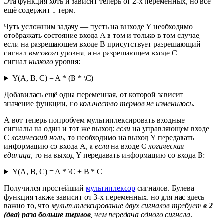
Эта функция хоть и зависит теперь от 2-х переменных, но всё
ещё содержит 1 терм.
Чуть усложним задачу — пусть на выходе Y необходимо
отображать состояние входа A в том и только в том случае,
если на разрешающем входе B присутствует разрешающий
сигнал
высокого
уровня, а на разрешающем входе C
сигнал
низкого
уровня:
Y(A, B, C) = A * (B * \C)
Добавилась ещё одна переменная, от которой зависит
значение функции, но
количество термов
не
изменилось.
А вот теперь попробуем мультиплексировать входные
сигналы на один и тот же выход:
если
на управляющем входе
C
логический ноль
, то необходимо на выход Y передавать
информацию со входа A, а
если
на входе C
логическая
единица
, то на выход Y передавать информацию со входа B:
Y(A, B, C) = A * \C + B * C
Получился простейший
мультиплексор
сигналов. Булева
функция также зависит от 3-х переменных, но для нас здесь
важно то, что
мультиплексирование двух сигналов требует
в 2
(два) раза больше термов
, чем передача одного сигнала
.