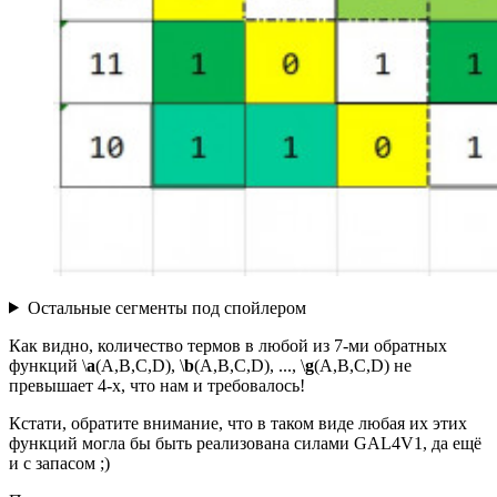
Остальные сегменты под спойлером
Как видно, количество термов в любой из 7-ми обратных
функций \
a
(A,B,C,D), \
b
(A,B,C,D), ..., \
g
(A,B,C,D) не
превышает 4-х, что нам и требовалось!
Кстати, обратите внимание, что в таком виде любая их этих
функций могла бы быть реализована силами GAL4V1, да ещё
и с запасом ;)