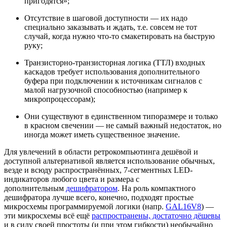
пригодятся»;
Отсутствие в шаговой доступности — их надо
специально заказывать и ждать, т.е. совсем не тот
случай, когда нужно что-то смакетировать на быструю
руку;
Транзисторно-транзисторная логика (ТТЛ) входных
каскадов требует использования дополнительного
буфера при подключении к источникам сигналов с
малой нагрузочной способностью (например к
микропроцессорам);
Они существуют в единственном типоразмере и только
в красном свечении — не самый важный недостаток, но
иногда может иметь существенное значение.
Для увлечений в области ретрокомпьютинга дешёвой и
доступной альтернативой является использование обычных,
везде и всюду распространённых, 7-сегментных LED-
индикаторов любого цвета и размера с
дополнительным
дешифратором
. На роль компактного
дешифратора лучше всего, конечно, подходят простые
микросхемы программируемой логики (напр.
GAL16V8
) —
эти микросхемы всё ещё
распространены, достаточно дёшевы
и в силу своей простоты (и при этом гибкости) необычайно