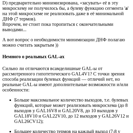
D) предварительно минимизирована, «засувать» её в эту
микросхему не получилось бы, а булеву функцию сегмента '
a
'
на этой микросхеме не реализовать даже в её минимальной
ДНФ (7 термов).
Впрочем, не стоит пока торопиться с окончательными
выводами...
А вот вопрос о необходимости минимизации ДНФ полагаю
можно считать закрытым ))
Немного о реальных GAL-ах
Сильно ли отличаются всамделишные GAL-ы от
рассмотренного гипотетического GAL4V1? С точки зрения
способа реализации булевых функций — отличий нет, но
реальные GAL-ы имеют дополнительные возможности и/или
особенности:
Больше максимальное количество выходов, т.е. булевых
функций, которые может реализовать микросхема (до 8
выходов у GAL16V8 и GAL20V8, до 10 выходов у
GAL18V10 и GAL22V10, до 12 выходов у GAL26V12 и
GAL26CV12);
Большее количество термов на каждый выход (7-8 у