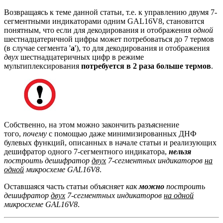
Возвращаясь к теме данной статьи, т.е. к управлению двумя 7-
сегментными индикаторами одним GAL16V8, становится
понятным, что если для декодирования и отображения
одной
шестнадцатеричной цифры может потребоваться до 7 термов
(в случае сегмента '
a
'), то для декодирования и отображения
двух
шестнадцатеричных цифр в режиме
мультиплексирования
потребуется в 2 раза больше термов
.
Собственно, на этом можно закончить разъяснение
того,
почему
с помощью даже минимизированных ДНФ
булевых функций, описанных в начале статьи и реализующих
дешифратор одного 7-сегментного индикатора,
нельзя
построить дешифратор
двух
7-сегментных индикаторов
на
одной
микросхеме GAL16V8
.
Оставшаяся часть статьи объясняет
как
можно
построить
дешифратор
двух
7-сегментных индикаторов
на одной
микросхеме GAL16V8
.