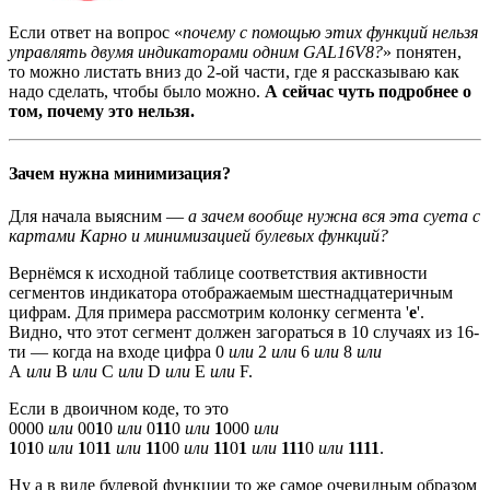
Если ответ на вопрос «
почему с помощью этих функций нельзя
управлять двумя индикаторами одним GAL16V8?
» понятен,
то можно листать вниз до 2-ой части, где я рассказываю как
надо сделать, чтобы было можно.
А сейчас чуть подробнее о
том, почему это нельзя.
Зачем нужна минимизация?
Для начала выясним —
а зачем вообще нужна вся эта суета с
картами Карно и минимизацией булевых функций?
Вернёмся к исходной таблице соответствия активности
сегментов индикатора отображаемым шестнадцатеричным
цифрам. Для примера рассмотрим колонку сегмента '
e
'.
Видно, что этот сегмент должен загораться в 10 случаях из 16-
ти — когда на входе цифра 0
или
2
или
6
или
8
или
A
или
B
или
C
или
D
или
E
или
F.
Если в двоичном коде, то это
0000
или
00
1
0
или
0
11
0
или
1
000
или
1
0
1
0
или
1
0
11
или
11
00
или
11
0
1
или
111
0
или
1111
.
Ну а в виде булевой функции то же самое очевидным образом