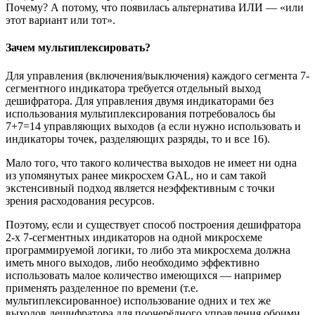
Почему? А потому, что появилась альтернатива ИЛИ — «или
этот вариант или тот».
Зачем мультиплексировать?
Для управления (включения/выключения) каждого сегмента 7-
сегментного индикатора требуется отдельный выход
дешифратора. Для управления двумя индикаторами без
использования мультиплексирования потребовалось бы
7+7=14 управляющих выходов (а если нужно использовать и
индикаторы точек, разделяющих разряды, то и все 16).
Мало того, что такого количества выходов не имеет ни одна
из упомянутых ранее микросхем GAL, но и сам такой
экстенсивный подход является неэффективным с точки
зрения расходования ресурсов.
Поэтому, если и существует способ построения дешифратора
2-х 7-сегментных индикаторов на одной микросхеме
программируемой логики, то либо эта микросхема должна
иметь много выходов, либо необходимо эффективно
использовать малое количество имеющихся — например
применять разделенное по времени (т.е.
мультиплексированное) использование одних и тех же
выходов дешифратора для поочерёдного управления обоими