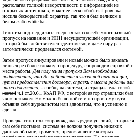
располагая толикой изворотливости и информацией из
открытых источников, может ее легко обойти. Проверка
носила бескорыстный характер, так что я был целиком в
белом жабо
white hat.
Гипотеза подтвердилась: сперва я заказал себе многоразовый
пропуск на название и ИНН несуществующей организации,
который был действителен где-то месяц и даже пару раз
автоматически продлевался системой.
Затем пропуск аннулировали и новый можно было заказать
лишь через более сложную процедуру, сопроводив справкой с
места работы.
Для получения пропуска Вам необходимо
подтвердить, что Вы работаете в указанной организации,
путем предоставления договора, справки с места работы или
иного документа
, – сообщала система, и стращала
ежа голой
жопой
ч.1 ст.20.6.1 КоАП РФ, с которой автор страшилки был
явно незнаком. Но можно было пойти и по простому пути,
объявив себя журналистом или адвокатом, что я успешно и
сделал.
Проверка гипотезы сопровождалась рядом условий, которые я
сам себе поставил: система не должна получить никаких
данных обо мне, кроме тех, предоставление которых