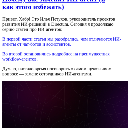
как этого избежать)
Привет, Хабр! Это Илья Петухов, руководитель проектов
развития ИИ-решений в Directum. Сегодня я продолжаю
серию статей про ИИ-агентов:
В первой части статьи мы разобрались, чем отличаются ИИ-
агенты от чат-ботов и ассистентов.
Во второй остановились подробнее на преимуществах
workflow-агентов.
Думаю, настало время поговорить о самом щекотливом
вопросе — замене сотрудников ИИ-агентами.