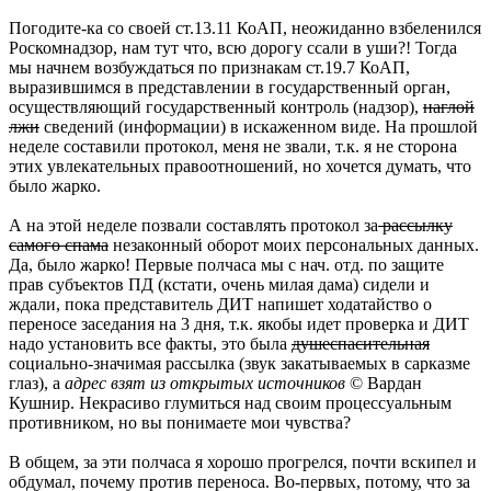
Погодите-ка со своей ст.13.11 КоАП, неожиданно взбеленился
Роскомнадзор, нам тут что, всю дорогу ссали в уши?! Тогда
мы начнем возбуждаться по признакам ст.19.7 КоАП,
выразившимся в представлении в государственный орган,
осуществляющий государственный контроль (надзор),
наглой
лжи
сведений (информации) в искаженном виде. На прошлой
неделе составили протокол, меня не звали, т.к. я не сторона
этих увлекательных правоотношений, но хочется думать, что
было жарко.
А на этой неделе позвали составлять протокол за
рассылку
самого спама
незаконный оборот моих персональных данных.
Да, было жарко! Первые полчаса мы с нач. отд. по защите
прав субъектов ПД (кстати, очень милая дама) сидели и
ждали, пока представитель ДИТ напишет ходатайство о
переносе заседания на 3 дня, т.к. якобы идет проверка и ДИТ
надо установить все факты, это была
душеспасительная
социально-значимая рассылка (звук закатываемых в сарказме
глаз), а
адрес взят из открытых источников
© Вардан
Кушнир. Некрасиво глумиться над своим процессуальным
противником, но вы понимаете мои чувства?
В общем, за эти полчаса я хорошо прогрелся, почти вскипел и
обдумал, почему против переноса. Во-первых, потому, что за