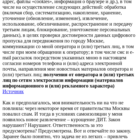
адрес, файлы «cookies», информация о браузере и др.), в том
числе на осуществление следующих действий: обработка
(включая сбор, систематизацию, накопление, хранение,
уточнение (обновление, изменение), извлечение,
использование, обезличивание, распространение и передачу
третьим лицам, блокирование, уничтожение персональных
данных), в целях проверки достоверности данных цифрового
пропуска для передвижения по городу Москве,
коммуникации со мной оператора и (или) третьих лиц, в том
числе при моем обращении к оператору; в том числе смс и e-
mail рассылок посредством указанных мною в настоящем
согласии номеров телефона и (или) адреса электронной
почты, направления мне новостных материалов оператора и
(или) третьих лиц;
получения от оператора и (или) третьих
лиц по сетям электросвязи информации (материалов
информационного и (или) рекламного характера)
Источник
Как и предполагалось, моя внимательность ни на что не
повлияла: через некоторое время от правительства Москвы
повалил спам. И тогда в условиях самоизоляции у меня
появилось новое развлечение – курощение ДИТ. Закон
нарушают? Нарушают. Ответственность за это
предусмотрена? Предусмотрена. Вот и отвечайте по закону.
Заранее было понятно, что задача не из легких – привлечь