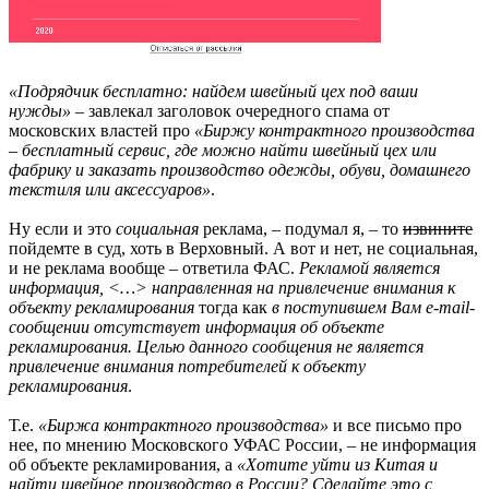
«Подрядчик бесплатно: найдем швейный цех под ваши
нужды»
– завлекал заголовок очередного спама от
московских властей про
«Биржу контрактного производства
– бесплатный сервис, где можно найти швейный цех или
фабрику и заказать производство одежды, обуви, домашнего
текстиля или аксессуаров»
.
Ну если и это
социальная
реклама, – подумал я, – то
извините
пойдемте в суд, хоть в Верховный. А вот и нет, не социальная,
и не реклама вообще – ответила ФАС.
Рекламой является
информация, <…> направленная на привлечение внимания к
объекту рекламирования
тогда как
в поступившем Вам e-mail-
сообщении отсутствует информация об объекте
рекламирования. Целью данного сообщения не является
привлечение внимания потребителей к объекту
рекламирования
.
Т.е.
«Биржа контрактного производства»
и все письмо про
нее, по мнению Московского УФАС России, – не информация
об объекте рекламирования, а
«Хотите уйти из Китая и
найти швейное производство в России? Сделайте это с