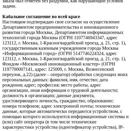
заказа был отметен без раздумий, как нарушающий условия
задачи.
Кабальное соглашение во всей красе
Настоящим подтверждаю свое согласие на осуществление
Департаментом предпринимательства и инновационного
развития города Москвы, Департаментом информационных
технологий города Москвы (ОГРН 1107746943347, адрес
123112, г. Москва, 1-Красногвардейский проезд, д. 21, стр. 1),
государственным казенным учреждением города Москвы
«Информационный город» (ОГРН 5147746224324, адрес
123112, г. Москва, 1-Красногвардейский проезд, д. 21, стр. 1),
Фондом «Московский инновационный кластер» (ОГРН
1197700007141, адрес: 125009, г. Москва, Вознесенский
переулок, д.22) (далее – оператор) обработки следующих моих
персональных данных: фамилия, имя, отчество; дата
рождения; адрес; профессия; место работы, адрес
организации, иная информация о трудовой деятельности;
должность в организации; данные документа,
удостоверяющего личность, гражданство, образование;
номера телефонов; адрес электронной почты; технические
данные, которые автоматически передаются устройством, с
помощью которого используются информационные системы и
(или) сайт оператора (в том числе технические
характеристики устройства (идентификатор устройства), IP-