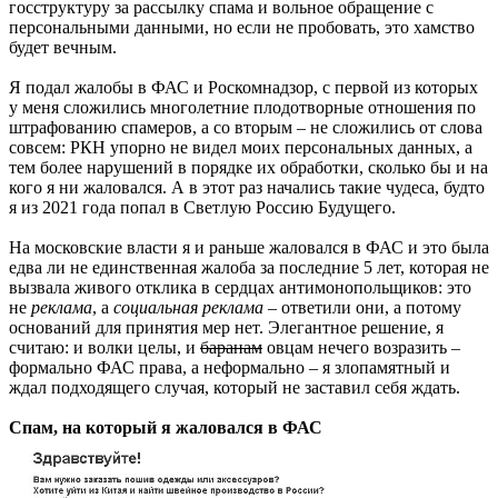
госструктуру за рассылку спама и вольное обращение с
персональными данными, но если не пробовать, это хамство
будет вечным.
Я подал жалобы в ФАС и Роскомнадзор, с первой из которых
у меня сложились многолетние плодотворные отношения по
штрафованию спамеров, а со вторым – не сложились от слова
совсем: РКН упорно не видел моих персональных данных, а
тем более нарушений в порядке их обработки, сколько бы и на
кого я ни жаловался. А в этот раз начались такие чудеса, будто
я из 2021 года попал в Светлую Россию Будущего.
На московские власти я и раньше жаловался в ФАС и это была
едва ли не единственная жалоба за последние 5 лет, которая не
вызвала живого отклика в сердцах антимонопольщиков: это
не
реклама
, а
социальная реклама
– ответили они, а потому
оснований для принятия мер нет. Элегантное решение, я
считаю: и волки целы, и
баранам
овцам нечего возразить –
формально ФАС права, а неформально – я злопамятный и
ждал подходящего случая, который не заставил себя ждать.
Спам, на который я жаловался в ФАС