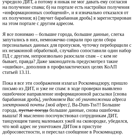
учредило ДИТ, а потому я никак не мог давать ему согласия
на получение спама; б) на портале есть настройки получения
«информационных сообщений», и я изначально отказался от
их получения; в) [звучит барабанная дробь] я зарегистрирован
на этом портале с другим адресом.
Я все понимаю – большие города, большие данные, слегка
запутались в них, немножечко соврали про цели сбора
персональных данных для пропусков, чуточку переборщили с
их незаконной обработкой, случайно сопоставили один набор
ПД с другим, непроизвольно разослали спам – с кем не
бывает, правда? Даже законодатель предусмотрел такие
«ошибки», дополнив в профилактических целях КоАП
статьей 13.11.
Пока я все эти соображения излагал Роскомнадзору, пришло
письмо из ДИТ, и уже не спам: в ходе проверки выявлено
ошибочное направление информационной рассылки [снова
барабанная дробь],
уведомляем Вас об уничтожении адреса
электронной почты [мой адрес]
, Ba-Dum-Tss!!! Большие
города,
пустые поезда
большие данные, снова ошибочка
вышла! Я мысленно посочувствовал сотрудникам ДИТ,
танцующим танец маленьких ужей на сковородке, убедился,
что мой адрес не уничтожен ДИТом в приступе
добросовестности, и переслал сообщение в Роскомнадзор.