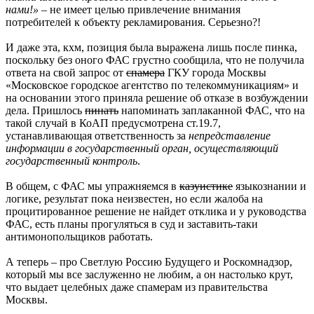
нами!»
– не имеет целью привлечение внимания
потребителей к объекту рекламирования. Серьезно?!
И даже эта, кхм, позиция была выражена лишь после пинка,
поскольку без оного ФАС грустно сообщила, что не получила
ответа на свой запрос от
спамера
ГКУ города Москвы
«Московское городское агентство по телекоммуникациям» и
на основании этого приняла решение об отказе в возбуждении
дела. Пришлось
пинать
напоминать заплаканной ФАС, что на
такой случай в КоАП предусмотрена ст.19.7,
устанавливающая ответственность за
непредставление
информации в государственный орган, осуществляющий
государственный контроль
.
В общем, с ФАС мы упражняемся в
казуистике
языкознании и
логике, результат пока неизвестен, но если жалоба на
процитированное решение не найдет отклика и у руководства
ФАС, есть планы прогуляться в суд и заставить-таки
антимонопольщиков работать.
А теперь – про Светлую Россию Будущего и Роскомнадзор,
который мы все заслуженно не любим, а он настолько крут,
что выдает целебных даже спамерам из правительства
Москвы.