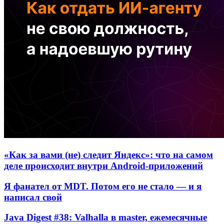
«Как за вами (не) следит Яндекс»: что на самом
деле происходит внутри Android-приложений
Я фанател от MDT. Потом его не стало — и я
написал свой
Java Digest #38: Valhalla в master, ежемесячные