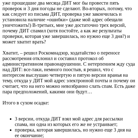
уже прошедшие два месяца ДИТ мог бы провести пять
проверок и 3 дня погоды не сделают. Во-вторых, потому, что
как следует из письма ДИТ, проверка уже закончилась и
установила наличие «ошибки» (даже мой адрес обещали
уничтожить!) В-третьих, мне уже достаточно трех версий,
почему ДИТ спамил (хотя постойте, а как же результаты
проверки, которая уже завершилась, но нужно еще 3 дня?) и
может хватит врать?
Хватит, – решил Роскомнадзор, ходатайство о переносе
рассмотрения отклонил и составил протокол об
административном правонарушении. С нетерпением жду суда
над ДИТ: все-таки, немного поостыв, я решил, что с
интересом выслушаю четвертую и пятую версии вранья на
тему, откуда у ДИТ мой адрес электронной почты и почему он
считает, что на него можно невозбранно слать спам. Есть даже
пара предположений, какими они будут…
Итого в сухом осадке:
3 версии, откуда ДИТ взял мой адрес для рассылки
спама, ни одна из которых его же не устраивает;
проверка, которая завершилась, но нужно еще 3 дня на
ее окончание;