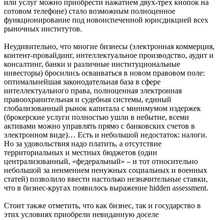
или услуг можно приобрести нажатием двух-трех кнопок на
сотовом телефоне) стало возможным полноценное
функционирование под новоиспеченной юрисдикцией всех
рыночных институтов.
Неудивительно, что многие бизнесы (электронная коммерция,
контент-провайдинг, интеллектуальное производство, аудит и
консалтинг, банки и различные институциональные
инвесторы) бросились осваиваться в новом правовом поле:
оптимальнейшая законодательная база в сфере
интеллектуального права, полноценная электронная
правоохранительная и судебная системы, единый
глобализованный рынок капитала с минимумом издержек
(брокерские услуги полностью ушли в небытие, всеми
активами можно управлять прямо с банковских счетов в
электронном виде)… Есть и небольшой недостаток: налоги.
Но за удовольствия надо платить, а отсутствие
территориальных и местных бюджетов (один
централизованный, «федеральный» – и тот относительно
небольшой за неимением ненужных социальных и военных
статей) позволило ввести настолько незначительные ставки,
что в бизнес-кругах появилось выражение hidden assessment.
Стоит также отметить, что как бизнес, так и государство в
этих условиях приобрели невиданную доселе