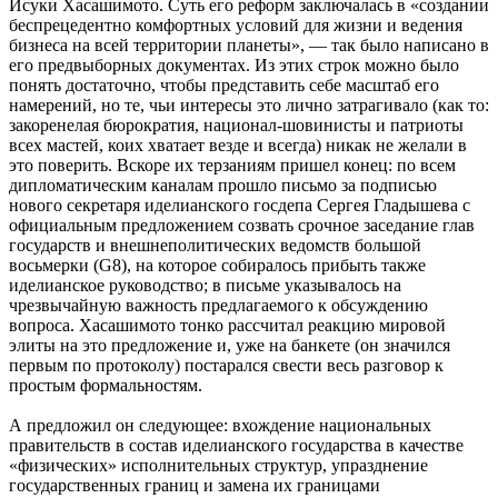
Исуки Хасашимото. Суть его реформ заключалась в «создании
беспрецедентно комфортных условий для жизни и ведения
бизнеса на всей территории планеты», — так было написано в
его предвыборных документах. Из этих строк можно было
понять достаточно, чтобы представить себе масштаб его
намерений, но те, чьи интересы это лично затрагивало (как то:
закоренелая бюрократия, национал-шовинисты и патриоты
всех мастей, коих хватает везде и всегда) никак не желали в
это поверить. Вскоре их терзаниям пришел конец: по всем
дипломатическим каналам прошло письмо за подписью
нового секретаря иделианского госдепа Сергея Гладышева с
официальным предложением созвать срочное заседание глав
государств и внешнеполитических ведомств большой
восьмерки (G8), на которое собиралось прибыть также
иделианское руководство; в письме указывалось на
чрезвычайную важность предлагаемого к обсуждению
вопроса. Хасашимото тонко рассчитал реакцию мировой
элиты на это предложение и, уже на банкете (он значился
первым по протоколу) постарался свести весь разговор к
простым формальностям.
А предложил он следующее: вхождение национальных
правительств в состав иделианского государства в качестве
«физических» исполнительных структур, упразднение
государственных границ и замена их границами