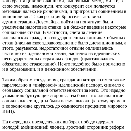
конкурента цивилизованными, рыночными методами. Те, в
свою очередь, намекнули, что конкурент сам пользуется
методами далеко не рыночными, и пригрозили обвинением в
монополизме. Такая реакция Брюсселя заставила
администрацию Доусмайера пойти на попятную: были
увеличены налоговые ставки, а в бюджет введены некоторые
социальные статьи. В частности, счета за лечение
иделианских граждан в государственных клиниках обычных
стран (иделианское здравоохранение было дистанционным, а
этого, разумеется, недостаточно) отныне оплачивались
частично из иделианской казны, частично из иделианских
негосударственных страховых фондов (практиковалось
обязательное страхование). Нечто подобное было применено
и в образовании, и в пенсионном обеспечении.
Таким образом государство, гражданин которого имел также
параллельно и «цифровой» иделианский паспорт, снимало с
себя массу социальной ответственности за него. Это изрядно
угомонило бунтующие стороны, тем более что иделианские
социальные стандарты были весьма высоки (к этому времени
в ее экономике крутилось до семидесяти процентов мирового
ВВП).
На очередных президентских выборах победу одержал
молодой амбициозный японец, яростный сторонник реформ