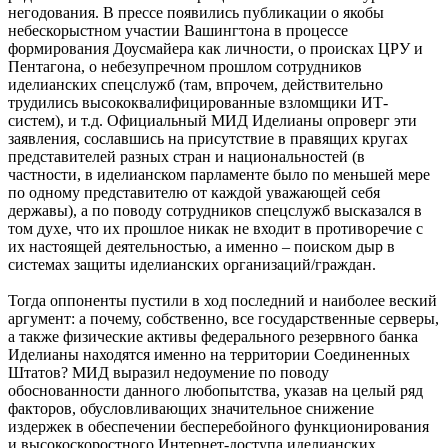
негодования. В прессе появились публикации о якобы
небескорыстном участии Вашингтона в процессе
формирования Доусмайера как личности, о происках ЦРУ и
Пентагона, о небезупречном прошлом сотрудников
иделианских спецслужб (там, впрочем, действительно
трудились высококвалифицированные взломщики ИТ-
систем), и т.д. Официальный МИД Иделианы опроверг эти
заявления, сославшись на присутствие в правящих кругах
представителей разных стран и национальностей (в
частности, в иделианском парламенте было по меньшей мере
по одному представителю от каждой уважающей себя
державы), а по поводу сотрудников спецслужб высказался в
том духе, что их прошлое никак не входит в противоречие с
их настоящей деятельностью, а именно – поиском дыр в
системах защиты иделианских организаций/граждан.
Тогда оппоненты пустили в ход последний и наиболее веский
аргумент: а почему, собственно, все государственные серверы,
а также физические активы федерального резервного банка
Иделианы находятся именно на территории Соединенных
Штатов? МИД выразил недоумение по поводу
обоснованности данного любопытства, указав на целый ряд
факторов, обусловливающих значительное снижение
издержек в обеспечении бесперебойного функционирования
и высокоскоростного Интернет-доступа иделианских