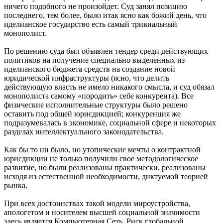
ничего подобного не произойдет. Суд занял позицию
последнего, тем более, было итак ясно как божий день, что
иделианское государство есть самый тривиальный
монополист.
По решению суда был объявлен тендер среди действующих
политиков на получение специально выделенных из
иделианского бюджета средств на создание новой
юридической инфраструктуры (ясно, что делить
действующую власть не имело никакого смысла, и суд обязал
монополиста самому «породить» себе конкурента). Все
физические исполнительные структуры было решено
оставить под общей юрисдикцией; конкуренция же
подразумевалась в экономике, социальной сфере и некоторых
разделах интеллектуального законодательства.
Как бы то ни было, но утопические мечты о контрактной
юрисдикции не только получили свое методологическое
развитие, но были реализованы практически, реализованы
исходя из естественной необходимости, диктуемой теорией
рынка.
При всех достоинствах такой модели мироустройства,
апологетом и носителем высшей социальной значимости
здесь является Компьютерная Сеть. Риск глобальной