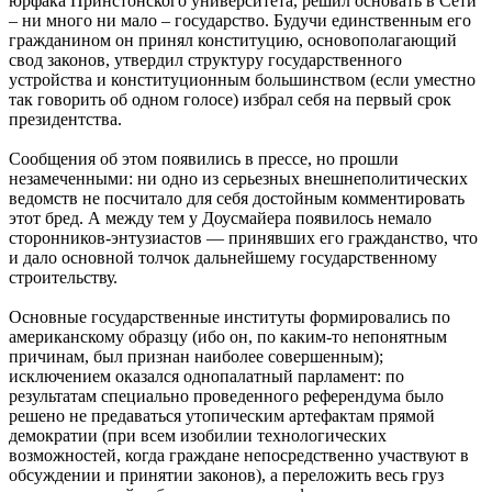
юрфака Принстонского университета, решил основать в Сети
– ни много ни мало – государство. Будучи единственным его
гражданином он принял конституцию, основополагающий
свод законов, утвердил структуру государственного
устройства и конституционным большинством (если уместно
так говорить об одном голосе) избрал себя на первый срок
президентства.
Сообщения об этом появились в прессе, но прошли
незамеченными: ни одно из серьезных внешнеполитических
ведомств не посчитало для себя достойным комментировать
этот бред. А между тем у Доусмайера появилось немало
сторонников-энтузиастов — принявших его гражданство, что
и дало основной толчок дальнейшему государственному
строительству.
Основные государственные институты формировались по
американскому образцу (ибо он, по каким-то непонятным
причинам, был признан наиболее совершенным);
исключением оказался однопалатный парламент: по
результатам специально проведенного референдума было
решено не предаваться утопическим артефактам прямой
демократии (при всем изобилии технологических
возможностей, когда граждане непосредственно участвуют в
обсуждении и принятии законов), а переложить весь груз