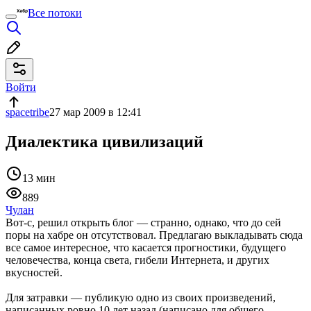
Все потоки
Войти
spacetribe
27 мар 2009 в 12:41
Диалектика цивилизаций
13 мин
889
Чулан
Вот-с, решил открыть блог — странно, однако, что до сей
поры на хабре он отсутствовал. Предлагаю выкладывать сюда
все самое интересное, что касается прогностики, будущего
человечества, конца света, гибели Интернета, и других
вкусностей.
Для затравки — публикую одно из своих произведений,
написанных ровно 10 лет назад (написано для общего