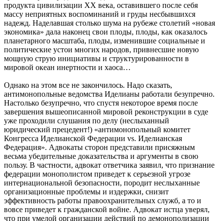
продукта цивилизации ХХ века, оставившего после себя
массу неприятных воспоминаний и груды несбывшихся
надежд. Наделавшая столько шума на рубеже столетий «новая
экономика» дала наконец свои плоды, плоды, как оказалось
планетарного масштаба, плоды, изменившие социальные и
политические устои многих народов, привнесшие новую
мощную струю инициативы и структурированности в
мировой океан инертности и хаоса…
Однако на этом все не закончилось. Надо сказать,
антимонопольные ведомства Иделианы работали безупречно.
Настолько безупречно, что спустя некоторое время после
завершения вышеописанной мировой реконструкции в суде
уже проходили слушания по делу (неслыханный
юридический прецедент!) «антимонопольный комитет
Конгресса Иделианской Федерации vs. Иделианская
Федерация». Адвокаты сторон представили присяжным
весьма убедительные доказательства и аргументы в свою
пользу. В частности, адвокат ответчика заявил, что признание
федерации монополистом приведет к серьезной угрозе
интернациональной безопасности, породит неслыханные
организационные проблемы и издержки, снизит
эффективность работы правоохранительных служб, а то и
вовсе приведет к гражданской войне. Адвокат истца уверял,
что при умелой организации действий по демонополизации