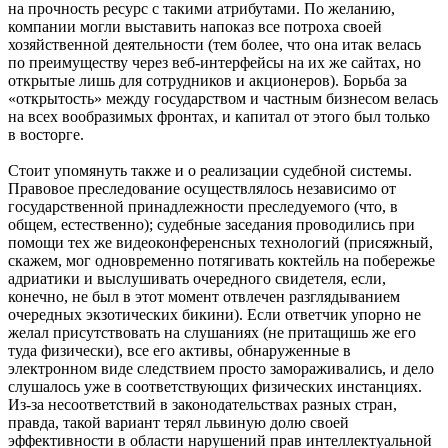
на прочность ресурс с такими атрибутами. По желанию,
компании могли выставить напоказ все потроха своей
хозяйственной деятельности (тем более, что она итак велась
по преимуществу через веб-интерфейсы на их же сайтах, но
открытые лишь для сотрудников и акционеров). Борьба за
«открытость» между государством и частным бизнесом велась
на всех вообразимых фронтах, и капитал от этого был только
в восторге.
Стоит упомянуть также и о реализации судебной системы.
Правовое преследование осуществлялось независимо от
государственной принадлежности преследуемого (что, в
общем, естественно); судебные заседания проводились при
помощи тех же видеоконференсных технологий (присяжный,
скажем, мог одновременно потягивать коктейль на побережье
адриатики и выслушивать очередного свидетеля, если,
конечно, не был в этот момент отвлечен разглядыванием
очередных экзотических бикини). Если ответчик упорно не
желал присутствовать на слушаниях (не притащишь же его
туда физически), все его активы, обнаруженные в
электронном виде следствием просто замораживались, и дело
слушалось уже в соответствующих физических инстанциях.
Из-за несоответствий в законодательствах разных стран,
правда, такой вариант терял львиную долю своей
эффективности в области нарушений прав интеллектуальной