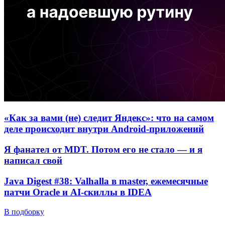
«Как за вами (не) следит Яндекс»: что на самом
деле происходит внутри Android-приложений
Я фанател от MDT. Потом его не стало — и я
написал свой
Java Digest #38: Valhalla в master, ежемесячные
патчи Oracle и AI-скиллы в IDEA
В подборку