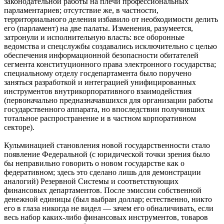
законодательной работы на плечи профессиональных
парламентариев; отсутствие же, в частности,
территориального деления избавило от необходимости делить
его (парламент) на две палаты. Изменения, разумеется,
затронули и исполнительную власть: все оборонные
ведомства и спецслужбы создавались исключительно с целью
обеспечения информационной безопасности обитателей
сегмента конституционного права электронного государства;
специальному отделу госдепартамента было поручено
заняться разработкой и интеграцией унифицированных
инструментов внутрикорпоративного взаимодействия
(первоначально предназначавшихся для организации работы
государственного аппарата, но впоследствии получивших
тотальное распространение и в частном корпоративном
секторе).
Кульминацией становления новой государственности стало
появление Федеральной (с юридической точки зрения было
бы неправильно говорить о новом государстве как о
федеративном; здесь это сделано лишь для демонстрации
аналогий) Резервной Системы и соответствующих
финансовых департаментов. После эмиссии собственной
денежной единицы (был выбран доллар; естественно, никто
его в глаза никогда не видел — зачем его обналичивать, если
весь набор каких-либо финансовых инструментов, товаров