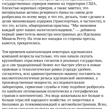
государственных серверов именно на территории США,
близостью корневых серверов, а также заметил, что
материальные активы резервного банка на самом деле
разбросаны по всему миру, и что это, дескать, тоже сделано в
целях минимизации издержек (транспортных, в частности), и
что это, кстати, общепринятая практика. “Мы экономим
каждый цент наших налогоплательщиков,” — добавила
первый заместитель министра иностранных дел Иделианы
Мишель Ретту. На этом все нападки со стороны прессы,
кажется, прекратились.
Тем временем капитализация некоторых иделианских
компаний возросла настолько, что они начали скупать
крупнейших отраслевых гигантов в реальных государствах,
да и сам традиционный бизнес все быстрее убегал в новые
правовые и технологические рамки (гораздо удобнее,
согласитесь, всю административную машину поставить на
высокотехнологичные рельсы иделианской экономики, а
производственные мощности, исследовательские
лаборатории, сервисные службы и тому подобное разбросать
по наиболее оптимальным политически и географически
странам и континентам). Эта мода захватывала все больше и
больше отраслей народного хозяйства: от энергетики и
биохимии до телекоммуникаций и автомобилестроения. Ясно,
что такая ситуация не могла ни сказаться на экономическом