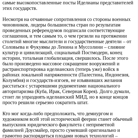
самые высокопоставленные посты Иделианы представителей
этих государств.
Несмотря на отчаянные сопротивления со стороны военных
чиновников, лидеры большинства стран по результатам
проведенных референдумов подписали соответствующие
соглашения, и тем самым то, о чем грезили на протяжении
столетий многие мыслители и государственные деятели – от
Соловьева и Фукуямы до Ленина и Муссолини – слияние
культур и цивилизаций, социальный Постмодерн, конец
истории, тотальная глобализация, свершилось. После этого
было произведено массовое сокращение вооружений и
растранспортировка иделианских (теперь уже) войск в
районах локальной напряженности (Палестина, Индонезия,
Колумбия) и государств-изгоев, не изъявивших желания
расстаться с устаревшими рудиментами национального
авторитаризма (Куба, Ирак, Северная Корея). Долго думали,
стоит ли упразднять иделианский МИД, но в конце концов
просто решили серьезно сократить штат.
Кто мог когда-либо предположить, что демиургом и
художником всей этой исторической феерии станет обычный
выпускник юридического факультета с неприметной
фамилией Доусмайер, просто сумевший оригинально и
грамотно распорядиться плодами новых технологий –