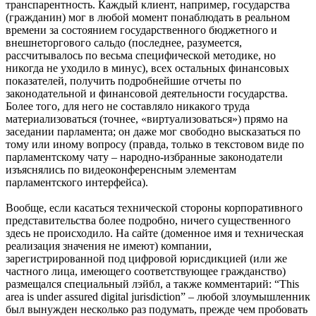
транспарентность. Каждый клиент, например, государства
(гражданин) мог в любой момент понаблюдать в реальном
времени за состоянием государственного бюджетного и
внешнеторгового сальдо (последнее, разумеется,
рассчитывалось по весьма специфической методике, но
никогда не уходило в минус), всех остальных финансовых
показателей, получить подробнейшие отчеты по
законодательной и финансовой деятельности государства.
Более того, для него не составляло никакого труда
материализоваться (точнее, «виртуализоваться») прямо на
заседании парламента; он даже мог свободно высказаться по
тому или иному вопросу (правда, только в текстовом виде по
парламентскому чату – народно-избранные законодатели
изъяснялись по видеоконференсным элементам
парламентского интерфейса).
Вообще, если касаться технической стороны корпоративного
представительства более подробно, ничего существенного
здесь не происходило. На сайте (доменное имя и техническая
реализация значения не имеют) компании,
зарегистрированной под цифровой юрисдикцией (или же
частного лица, имеющего соответствующее гражданство)
размещался специальный лэйбл, а также комментарий: “This
area is under assured digital jurisdiction” – любой злоумышленник
был вынужден несколько раз подумать, прежде чем пробовать