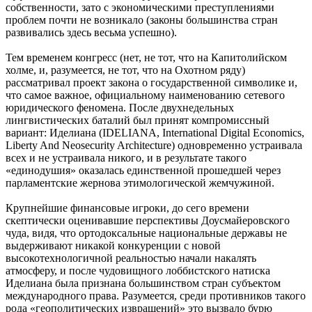
собственности, зато с экономическими преступлениями
проблем почти не возникало (законы большинства стран
развивались здесь весьма успешно).
Тем временем конгресс (нет, не тот, что на Капитолийском
холме, и, разумеется, не тот, что на Охотном ряду)
рассматривал проект закона о государственной символике и,
что самое важное, официальному наименованию сетевого
юридического феномена. После двухнедельных
лингвистических баталий был принят компромиссный
вариант: Иделиана (IDELIANA, International Digital Economics,
Liberty And Neosecurity Architecture) одновременно устраивала
всех и не устраивала никого, и в результате такого
«единодушия» оказалась единственной прошедшей через
парламентские жернова этимологической жемчужиной.
Крупнейшие финансовые игроки, до сего времени
скептически оценивавшие перспективы Доусмайеровского
чуда, видя, что ортодоксальные национальные державы не
выдерживают никакой конкуренции с новой
высокотехнологичной реальностью начали накалять
атмосферу, и после чудовищного лоббистского натиска
Иделиана была признана большинством стран субъектом
международного права. Разумеется, среди противников такого
рода «геополитических извращений» это вызвало бурю