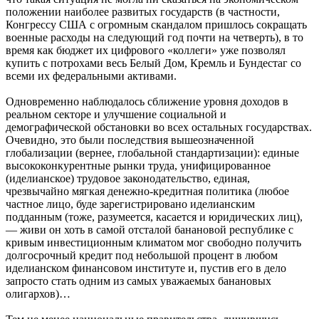
положении наиболее развитых государств (в частности,
Конгрессу США с огромным скандалом пришлось сокращать
военные расходы на следующий год почти на четверть), в то
время как бюджет их цифрового «коллеги» уже позволял
купить с потрохами весь Белый Дом, Кремль и Бундестаг со
всеми их федеральными активами.
Одновременно наблюдалось сближение уровня доходов в
реальном секторе и улучшение социальной и
демографической обстановки во всех остальных государствах.
Очевидно, это были последствия вышеозначенной
глобализации (вернее, глобальной стандартизации): единые
высококонкурентные рынки труда, унифицированное
(иделианское) трудовое законодательство, единая,
чрезвычайно мягкая денежно-кредитная политика (любое
частное лицо, буде зарегистрировано иделианским
подданным (тоже, разумеется, касается и юридических лиц),
— живи он хоть в самой отсталой банановой республике с
кривым инвестиционным климатом мог свободно получить
долгосрочный кредит под небольшой процент в любом
иделианском финансовом институте и, пустив его в дело
запросто стать одним из самых уважаемых банановых
олигархов)…