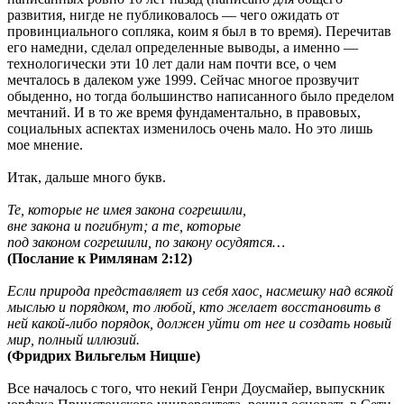
развития, нигде не публиковалось — чего ожидать от
провинциального сопляка, коим я был в то время). Перечитав
его намедни, сделал определенные выводы, а именно —
технологически эти 10 лет дали нам почти все, о чем
мечталось в далеком уже 1999. Сейчас многое прозвучит
обыденно, но тогда большинство написанного было пределом
мечтаний. И в то же время фундаментально, в правовых,
социальных аспектах изменилось очень мало. Но это лишь
мое мнение.
Итак,
дальше много букв.
Те, которые не имея закона согрешили,
вне закона и погибнут; а те, которые
под законом согрешили, по закону осудятся…
(Послание к Римлянам 2:12)
Если природа представляет из себя хаос, насмешку над всякой
мыслью и порядком, то любой, кто желает восстановить в
ней какой-либо порядок, должен уйти от нее и создать новый
мир, полный иллюзий.
(Фридрих Вильгельм Ницше)
Все началось с того, что некий Генри Доусмайер, выпускник