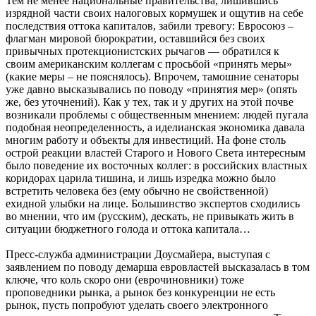
Тем не менее национальные правительства, лишившись
изрядной части своих налоговых кормушек и ощутив на себе
последствия оттока капиталов, забили тревогу: Евросоюз –
флагман мировой бюрократии, оставшийся без своих
привычных протекционистских рычагов — обратился к
своим американским коллегам с просьбой «принять меры»
(какие меры – не пояснялось). Впрочем, тамошние сенаторы
уже давно высказывались по поводу «принятия мер» (опять
же, без уточнений). Как у тех, так и у других на этой почве
возникали проблемы с общественным мнением: людей пугала
подобная неопределенность, а иделианская экономика давала
многим работу и объекты для инвестиций. На фоне столь
острой реакции властей Старого и Нового Света интересным
было поведение их восточных коллег: в российских властных
коридорах царила тишина, и лишь изредка можно было
встретить человека без (ему обычно не свойственной)
ехидной улыбки на лице. Большинство экспертов сходились
во мнении, что им (русским), дескать, не привыкать жить в
ситуации бюджетного голода и оттока капитала…
Пресс-служба администрации Доусмайера, выступая с
заявлением по поводу демарша евровластей высказалась в том
ключе, что коль скоро они (еврочиновники) тоже
проповедники рынка, а рынок без конкуренции не есть
рынок, пусть попробуют уделать своего электронного