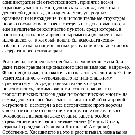
административной ответственности, принятие всеми
странами-участницами иделианских законодательства и
денежной единицы, упразднение международных
организаций и вхождение их в исполнительные структуры
нового государства в качестве отдельных департаментов, и
еще внушительное количество пунктов, среди которых, в
частности, создание мирового парламента (верхней палаты
иделианского), в который вошли бы демократически-
избранные главы национальных республик в составе нового
федеративного конгломерата.
Реакция на эти предложения была на удивление мягкой, и
даже такие гранды национального шовенизма как, например,
Франция (видимо, положительно сказалось членство в ЕС) не
усмотрели ничего «угрожающего их национальному
суверенитету». А среди положительных сторон
перечислялись, помимо экономических, правовых и
геополитических плюсов даже психологические: многим на
самом деле хотелось быть частью гигантской общемировой
метрополии, несмотря на все исторические противоречия.
Свое позитивное отношение к инициативе иделианского
руководства выразили даже страны, ранее в особом
стремлении к интеграции незамеченные (Индия, Китай,
страны Персидского Залива и Латинской Америки).
Собственно, Хасашимото на это и рассчитывал, назначая на