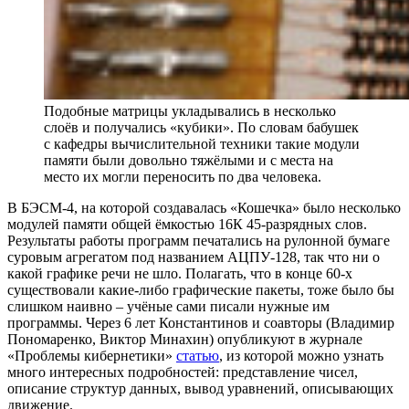
Подобные матрицы укладывались в несколько
слоёв и получались «кубики». По словам бабушек
с кафедры вычислительной техники такие модули
памяти были довольно тяжёлыми и с места на
место их могли переносить по два человека.
В БЭСМ-4, на которой создавалась «Кошечка» было несколько
модулей памяти общей ёмкостью 16К 45-разрядных слов.
Результаты работы программ печатались на рулонной бумаге
суровым агрегатом под названием АЦПУ-128, так что ни о
какой графике речи не шло. Полагать, что в конце 60-х
существовали какие-либо графические пакеты, тоже было бы
слишком наивно – учёные сами писали нужные им
программы. Через 6 лет Константинов и соавторы (Владимир
Пономаренко, Виктор Минахин) опубликуют в журнале
«Проблемы кибернетики»
статью
, из которой можно узнать
много интересных подробностей: представление чисел,
описание структур данных, вывод уравнений, описывающих
движение.