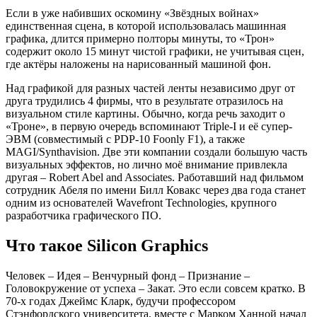
Если в уже набивших оскомину «Звёздных войнах»
единственная сцена, в которой использовалась машинная
графика, длится примерно полторы минуты, то «Трон»
содержит около 15 минут чистой графики, не учитывая сцен,
где актёры наложены на нарисованный машиной фон.
Над графикой для разных частей ленты независимо друг от
друга трудились 4 фирмы, что в результате отразилось на
визуальном стиле картины. Обычно, когда речь заходит о
«Троне», в первую очередь вспоминают Triple-I и её супер-
ЭВМ (совместимый с PDP-10 Foonly F1), а также
MAGI/Synthavision. Две эти компании создали большую часть
визуальных эффектов, но лично моё внимание привлекла
другая – Robert Abel and Associates. Работавший над фильмом
сотрудник Абеля по имени Билл Ковакс через два года станет
одним из основателей Wavefront Technologies, крупного
разработчика графического ПО.
Что такое Silicon Graphics
Человек – Идея – Венчурный фонд – Признание –
Головокружение от успеха – Закат. Это если совсем кратко. В
70-х годах Джеймс Кларк, будучи профессором
Стэнфордского университета, вместе с Марком Ханной начал