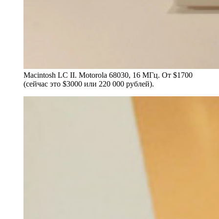
Macintosh LC II. Motorola 68030, 16 МГц. От $1700
(сейчас это $3000 или 220 000 рублей).