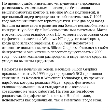
По иронии судьбы изначально «игрушечные» персоналки
развивались семимильными шагами, не без помощи
вышеупомянутых контор (а там ещё nVidia подтянется), и
признанный лидер недооценил это обстоятельство. С 1997
года компания начинает терпеть убытки. Ещё два года назад
бывшая на пике своего развития она больше неспособна вести
конкурентную борьбу с Intel-совместимыми системами. Масла
в огонь подлили разработчики ПО, которые портировали свои
графические пакеты на Windows NT и другие платформы,
когда дело запахло жареным. В 2006 году несмотря на
отчаянные попытки выжить Silicon Graphics объявляет о своём
банкротстве и окончательно перестаёт существовать к 2009
году – остатки компании распроданы, а вырученные средства
уходят на выплаты кредиторам.
Несмотря на печальный конец, наследие Silicon Graphics
продолжает жить. В 1995 году под крышей SGI произошло
слияние Alias Research и Wavefront Technologies, из прежних
наработок которых родилась Maya – среда, фактически
ставшая промышленным стандартом (и с которой я
совершенно не умею работать). На этой же платформе
родился такой графический пакет как Houdini – жив,
используется как одиночками, так и гигантами вроде Pixar.