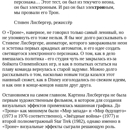
персонажа… Этот тест, он был из текучего неона,
он был электронным. И раз он был элек
трон
ным,
мы прозвали его Трон.
Стивен Лисбергер, режиссёр
О «Троне», наверное, не говорил только самый ленивый, но
не упомянуть его тоже нельзя. Я бы мог долго рассказывать о
Стивене Лисбергере, аниматоре, которого завораживали неон
и эстетика первых аркадных автоматов, и его идее создать
светящегося электронного персонажа. О том, как в дело
вмешалась политика ‑ его студия чуть не закрылась из-за
бойкота Олимпийских игр, и как в попытках остаться на
плаву команда вернулась к старой задумке. Можно долго
рассказывать о том, насколько новым тогда казался этот
наивный сюжет, как в Disney изголодались по свежим идеям,
и как они в конце-концов нашли друг друга.
Остановимся на самом главном. Картина Лисбергера не была
первым художественным фильмом, в котором для создания
визуальных эффектов применялась машинная графика. До
«Трона» как минимум были «Мир запада» и «Мир будущего»
(1973 и 1976 соответственно), «Звёздные войны» (1977) и
второй полнометражный Star Trek (1982), однако именно в
«Троне» визуальные эффекты сыграли решающую роль.