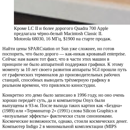
Кроме LC II и более дорогого Quadra 700 Apple
предлагала чёрно-белый Macintosh Classic II.
Motorola 68030, 16 МГц, $1900 на старте продаж.
Найти цены SPARCstation от Sun уже сложнее, но готов
поспорить, что было дорого — как-никак кровавый enterprise.
Сейчас нам важен тот факт, что в части этих машин в
принципе не было аппаратной поддержки графики. К этому
моменту за 10 лет своего развития аппараты SGI прошли путь
от графических терминалов до производительных рабочих
станций, способных выводить трёхмерную графику в
реальном времени, что привлекло киностудии.
Конкретно это демо было записано в 1996 году, но оно очень
хорошо передаёт суть, да и компьютеры Onyx были
выпущены в 93-м. После выхода таких картин как «Бездна»
(1989) или «Терминатор 2» (1991) слова Silicon Graphics и
«визуальные эффекты» фактически стали синонимами.
Космические возможности, однако, стоили космических денег.
Компьютер Indigo 2 в минимальной комплектации (MIPS