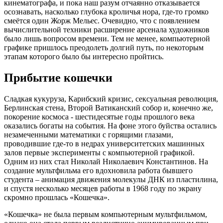
кинематографа, и пока наш разум отчаянно отказывается
осознавать, насколько глубока кроличья нора, где-то громко
смеётся один Жорж Мельес. Очевидно, что с появлением
вычислительной техники расширение арсенала художников
было лишь вопросом времени. Тем не менее, компьютерной
графике пришлось преодолеть долгий путь, по некоторым
этапам которого было бы интересно пройтись.
Прибытие кошечки
Сладкая кукуруза, Карибский кризис, сексуальная революция,
Берлинская стена, Второй Ватиканский собор и, конечно же,
покорение космоса ‑ шестидесятые годы прошлого века
оказались богаты на события. На фоне этого буйства остались
незамеченными математики с горящими глазами,
проводившие где-то в недрах университетских машинных
залов первые эксперименты с компьютерной графикой.
Одним из них стал Николай Николаевич Константинов. На
создание мультфильма его вдохновила работа бывшего
студента – анимация движения молекулы ДНК из пластилина,
и спустя несколько месяцев работы в 1968 году по экрану
скромно прошлась «Кошечка».
«Кошечка» не была первым компьютерным мультфильмом,