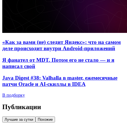
«Как за вами (не) следит Яндекс»: что на самом
деле происходит внутри Android-приложений
Я фанател от MDT. Потом его не стало — и я
написал свой
Java Digest #38: Valhalla в master, ежемесячные
патчи Oracle и AI-скиллы в IDEA
В подборку
Публикации
Лучшие за сутки
Похожие