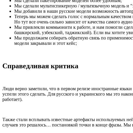
Мы сделали пакетирование моделей более удобным;
Мы сделали мультиспикерную / мультязычную модель и "з
Мы добавили в наши русские модели возможность автопр
Теперь мы можем сделать голос с нормальным качеством на
Но тут все очень сильно зависит от качества самого аудио
Мы привлекли коммьюнити к работе, и нам помогли сдела
башкирский, узбекский, таджикский). Если вы хотите ув
Мы продолжаем собирать обратную связь по применимости
модели закрывали и этот кейс;
Справедливая критика
Люди верно заметили, что в первом релизе иностранные языки
успели этого сделать. Для русского и украинского мы это нако
работает).
Также стали всплывать известные артефакты используемых ней
случаев это решалось… постановкой точки в конце фразы. Мы