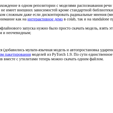
нахождение в одном репозитории с моделями распознавания речи 
з не имеет внешних зависимостей кроме стандартной библиотеки 
ком сложным даже если дисконтировать радикальные мнения (мне
внимание как на
интерактивное демо
в colab, так и на standalone
флайнового запуска нужно было просто скачать модель, взять э
ым и неочевидным;
я (добавились мульти-язычная модель и автопростановка ударени
зм пакетирования
моделей из PyTorch 1.9. По сути единственное
ив вместе с утилитами теперь можно скачать одним файлом.