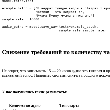
model.to(device)

example_batch = ['В недрах тундры выдры в г+етрах т+ыря
                 'Котики - это жидкость!',

                 'М+ама М+илу м+ыла с м+ылом.']

sample_rate = 16000

audio_paths = model.save_wav(texts=example_batch,

                             sample_rate=sample_rate)
Снижение требований по количеству ча
Не секрет, что записывать 15 — 20 часов аудио это тяжелая и 
адекватный голос. Например системы синтеза прошлого поколен
У нас получились такие результаты:
Количество аудио
Тип старта