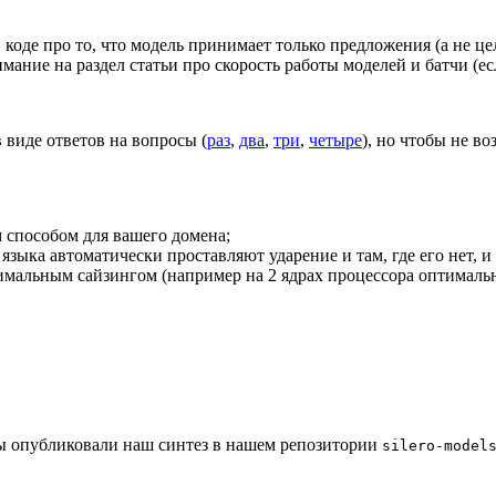
 коде про то, что модель принимает только предложения (а не ц
ание на раздел статьи про скорость работы моделей и батчи (ес
 виде ответов на вопросы (
раз
,
два
,
три
,
четыре
), но чтобы не в
 способом для вашего домена;
зыка автоматически проставляют ударение и там, где его нет, и 
имальным сайзингом (например на 2 ядрах процессора оптимальне
мы опубликовали наш синтез в нашем репозитории
silero-model