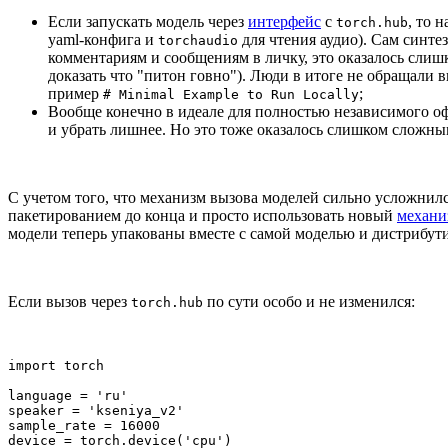
Если запускать модель через
интерфейс
с
, то 
torch.hub
yaml-конфига и
для чтения аудио). Сам синте
torchaudio
комментариям и сообщениям в личку, это оказалось слиш
доказать что "питон говно"). Люди в итоге не обращали 
пример
;
# Minimal Example to Run Locally
Вообще конечно в идеале для полностью независимого оф
и убрать лишнее. Но это тоже оказалось слишком сложн
С учетом того, что механизм вызова моделей сильно усложнилс
пакетированием до конца и просто использовать новый
механи
модели теперь упакованы вместе с самой моделью и дистрибут
Если вызов через
по сути особо и не изменился:
torch.hub
import torch

language = 'ru'

speaker = 'kseniya_v2'

sample_rate = 16000

device = torch.device('cpu')
