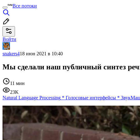
Все потоки
Войти
snakers4
18 июн 2021 в 10:40
Мы сделали наш публичный синтез реч
11 мин
23K
Natural Language Processing
*
Голосовые интерфейсы
*
Звук
Маш