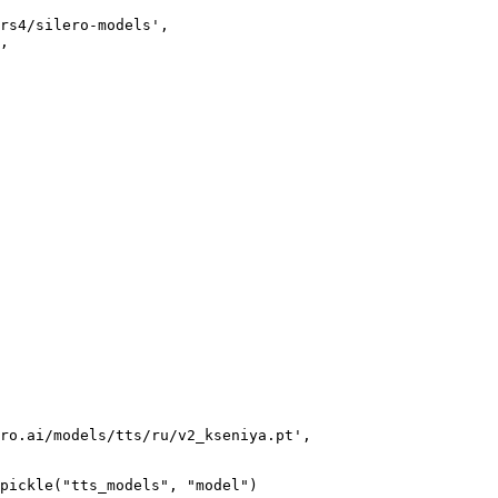
rs4/silero-models',

,

ro.ai/models/tts/ru/v2_kseniya.pt',

pickle("tts_models", "model")
