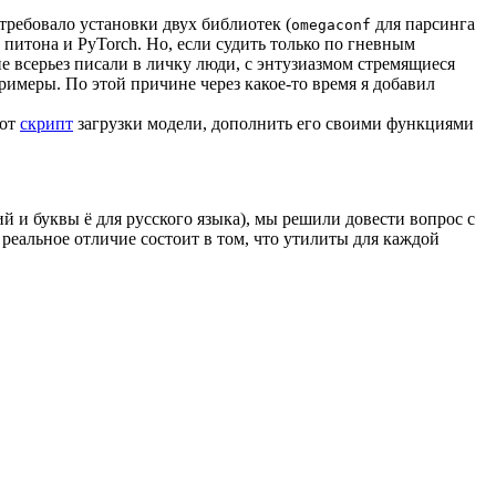
требовало установки двух библиотек (
для парсинга
omegaconf
питона и PyTorch. Но, если судить только по гневным
 всерьез писали в личку люди, c энтузиазмом стремящиеся
 примеры. По этой причине через какое-то время я добавил
тот
скрипт
загрузки модели, дополнить его своими функциями
й и буквы ё для русского языка), мы решили довести вопрос с
 реальное отличие состоит в том, что утилиты для каждой