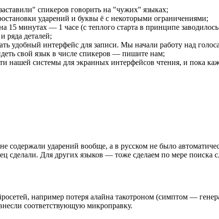
аставили" спикеров говорить на "чужих" языках;
остановки ударений и буквы ё с некоторыми ограничениями;
 15 минутах — 1 часе (с теплого старта в принципе заводилось д
 и ряда деталей;
ть удобный интерфейс для записи. Мы начали работу над голос
идеть свой язык в числе спикеров — пишите нам;
 нашей системы для экранных интерфейсов чтения, и пока кажетс
 не содержали ударений вообще, а в русском не было автоматич
нец сделали. Для других языков — тоже сделаем по мере поиска с
росетей, например потеря алайна такотроном (симптом — генер
 внесли соответствующую микроправку.