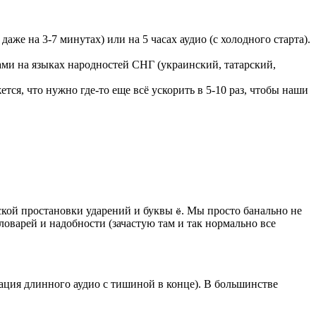
аже на 3-7 минутах) или на 5 часах аудио (с холодного старта).
ами на языках народностей СНГ (украинский, татарский,
я, что нужно где-то еще всё ускорить в 5-10 раз, чтобы наши
еской простановки ударений и буквы
. Мы просто банально не
ё
ловарей и надобности (зачастую там и так нормально все
ация длинного аудио с тишиной в конце). В большинстве