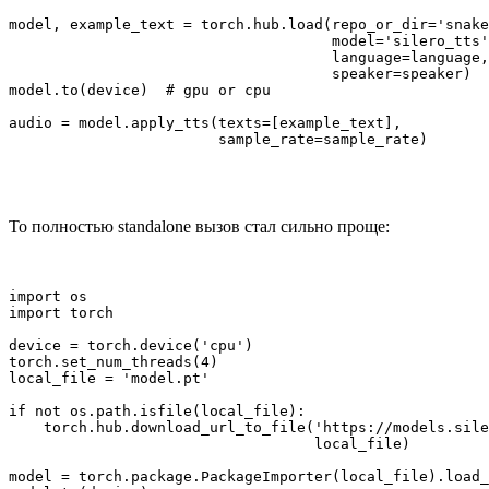
model, example_text = torch.hub.load(repo_or_dir='snake
                                     model='silero_tts'
                                     language=language,

                                     speaker=speaker)

model.to(device)  # gpu or cpu

audio = model.apply_tts(texts=[example_text],

                        sample_rate=sample_rate)
То полностью standalone вызов стал сильно проще:
import os

import torch

device = torch.device('cpu')

torch.set_num_threads(4)

local_file = 'model.pt'

if not os.path.isfile(local_file):

    torch.hub.download_url_to_file('https://models.sile
                                   local_file)  

model = torch.package.PackageImporter(local_file).load_