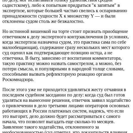
садистскому), либо к попыткам придраться "к запятым" в
экспертизе, которые большей частью свелись к оспариванию
принадлежности сущности Х к множеству Y — и были
отклонены судом столь же безжалостно.
Но истинной вишенкой на торте стоит признать приобщение
ответчиком к делу экспертного контрзаключения (в условиях,
когда экспертиза назначена судом, это практика сама по себе
малообещающая), содержание сразу нескольких мест которого
суд оценил как подтверждающее позицию истца, а не
ответчика. В быту, зависимо от воспитания комментатора,
такую практику можно назвать самострелом, а можно, без
потери смысла, и популярными в народной толще словами,
способными вызвать рефлекторную реакцию органов
Роскомнадзора.
После этого уже не приходится удивляться жесту отчаяния в
последнем судебном заседании по делу: когда суд был готов
удаляться на вынесение решения, ответчик заявил ходатайство
о привлечении в дело третьими лицами операторов основных
работающих в России платежных систем, надеясь, что если
это выгорит, дело должно будет рассматриваться с самого
начала, что позволит выгадать еще сколько-то месяцев.
Заявление такого ходатайства, отклоненного за
необоснованностью (суд отметил, что доказательств влияния