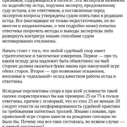
признаков, содержащихся в патенте. Эта экспертиза назначена
по ходатайству истца, поручена эксперту, предложенному
суду истцом, а не ответчиком, а поставленные перед
экспертом вопросы утверждены судом опять-таки в редакции
истца. Все (выглядящие не только недостаточными, но во
многом и неадекватными, о чем подробно ниже) попытки
ответчика опорочить методы и выводы экспертизы либо
развернуть контригру иными способами судом
мотивированно отклонены.
Начать стоит с того, что любой судебный спор имеет
стратегическое и тактическое измерения. Первое — про то,
каким исходу дела надлежит быть объективно: на чьей
стороне должна оказаться буква закона при наилучшей игре
обеих сторон. Второе — про возможные искажения,
вносимые в «идеальный» исход качеством работы истца и
ответчика.
Исходные перспективы спора я при всей условности такой
оценки охарактеризовал бы как примерно 25 на 75 в пользу
ответчика, причем с оговоркой, что из этих 25 не меньше 20
следует отнести на несформированность судебной практики
по требованиям патентных троллей. Иными словами, при
правильной игре сторон шансов на рождение сенсации не
было бы. Почему она все-таки состоялась, во всяком случае —
в первой инстанции?