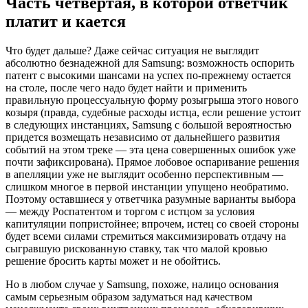
Часть четвёртая, в которой ответчик
платит и кается
Что будет дальше? Даже сейчас ситуация не выглядит
абсолютно безнадежной для Samsung: возможность оспорить
патент с высокими шансами на успех по-прежнему остается
на столе, после чего надо будет найти и применить
правильную процессуальную форму розыгрыша этого нового
козыря (правда, судебные расходы истца, если решение устоит
в следующих инстанциях, Samsung с большой вероятностью
придется возмещать независимо от дальнейшего развития
событий на этом треке — эта цена совершенных ошибок уже
почти зафиксирована). Прямое лобовое оспаривание решения
в апелляции уже не выглядит особенно перспективным —
слишком многое в первой инстанции упущено необратимо.
Поэтому оставшиеся у ответчика разумные варианты выбора
— между Роспатентом и торгом с истцом за условия
капитуляции попристойнее; впрочем, истец со своей стороны
будет всеми силами стремиться максимизировать отдачу на
сыгравшую рискованную ставку, так что малой кровью
решение бросить карты может и не обойтись.
Но в любом случае у Samsung, похоже, налицо основания
самым серьезным образом задуматься над качеством