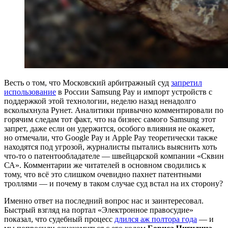
Весть о том, что Московский арбитражный суд
запретил
использование
в России Samsung Pay и импорт устройств с
поддержкой этой технологии, неделю назад ненадолго
всколыхнула Рунет. Аналитики привычно комментировали по
горячим следам тот факт, что на бизнес самого Samsung этот
запрет, даже если он удержится, особого влияния не окажет,
но отмечали, что Google Pay и Apple Pay теоретически также
находятся под угрозой, журналисты пытались выяснить хоть
что-то о патентообладателе — швейцарской компании «Сквин
СА». Комментарии же читателей в основном сводились к
тому, что всё это слишком очевидно пахнет патентными
троллями — и почему в таком случае суд встал на их сторону?
Именно ответ на последний вопрос нас и заинтересовал.
Быстрый взгляд на портал «Электронное правосудие»
показал, что судебный процесс
длился аж полтора года
— и