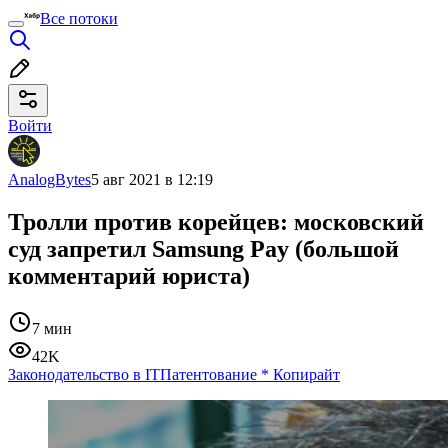
Все потоки
Войти
AnalogBytes
5 авг 2021 в 12:19
Тролли против корейцев: московский
суд запретил Samsung Pay (большой
комментарий юриста)
7 мин
42K
Законодательство в IT
Патентование
*
Копирайт