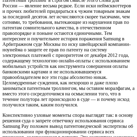
Патентный троллинг в строгом смысле этого слова для
России — явление весьма редкое. Если иски неймсквоттеров
и прочих любителей придираться к чужим товарным знакам
за последний десяток лет исчисляются скорее тысячами, чем
сотнями, то требования, вытекающие из нарушения прав по
патентам сомнительного качества, в отечественном
правопорядке и поныне остаются единичными. Тем
интереснее и поучительнее история поражения Samsung в
Арбитражном суде Москвы по иску швейцарской компании-
ноунейма о защите ее прав по патенту на систему
электронных платежей с приоритетом от декабря 2012 года,
содержащему технологию онлайн-оплаты с использованием
мобильных устройств как инструмента совершения оплаты
банковскими картами и не использовавшемуся
правообладателем все эти годы абсолютно никак.
Целомудренные суждения, как нехорошо и даже плохо
заниматься патентным троллингом, мы оставим моралфагам, а
вместо этого сосредоточимся на осмыслении того, что в
течение полутора лет происходило в суде — и почему исход
получился таким, каким получился.
Конспективно узловые моменты спора выглядят так: в основу
решения суда о запрете ответчику использования сервиса
Samsung Pay положен вывод патентоведческой экспертизы об
использовании при функционировании сервиса всех