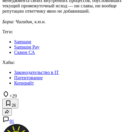
менеджмента своих внутренних процессов, обусловивших
текущий промежуточный исход — ни славы, ни вообще
репутации ответчику явно не добавивший.
Борис Чигидин, к.ю.н.
Теги:
Samsung
Samsung Pay
Сквин СА
Хабы:
Законодательство в IT
Патентование
Копирайт
+29
26
91