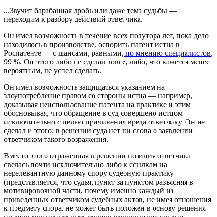
...Звучит барабанная дробь или даже тема судьбы —
переходим к разбору действий ответчика.
Он имел возможность в течение всех полутора лет, пока дело
находилось в производстве, оспорить патент истца в
Роспатенте — с шансами, равными,
по мнению специалистов
,
99 %. Он этого либо не сделал вовсе, либо, что кажется менее
вероятным, не успел сделать.
Он имел возможность защищаться указанием на
злоупотребление правом со стороны истца — например,
доказывая неиспользование патента на практике и этим
обосновывая, что обращение в суд совершено истцом
исключительно с целью причинения вреда ответчику. Он не
сделал и этого: в решении суда нет ни слова о заявлении
ответчиком такого возражения.
Вместо этого отраженная в решении позиция ответчика
свелась почти исключительно либо к ссылкам на
нерелевантную данному спору судебную практику
(представляется, что судья, пункт за пунктом разъясняя в
мотивировочной части, почему именно каждый из
приведенных ответчиком судебных актов, не имея отношения
к предмету спора, не может быть положен в основу решения
по делу, мог испытывать толику удовольствия сродни