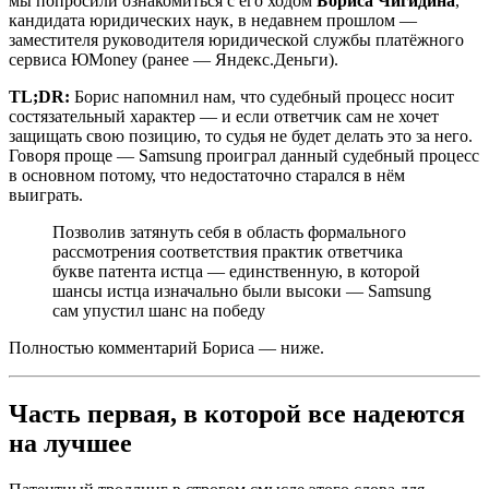
мы попросили ознакомиться с его ходом
Бориса Чигидина
,
кандидата юридических наук, в недавнем прошлом —
заместителя руководителя юридической службы платёжного
сервиса ЮMoney (ранее — Яндекс.Деньги).
TL;DR:
Борис напомнил нам, что судебный процесс носит
состязательный характер — и если ответчик сам не хочет
защищать свою позицию, то судья не будет делать это за него.
Говоря проще — Samsung проиграл данный судебный процесс
в основном потому, что недостаточно старался в нём
выиграть.
Позволив затянуть себя в область формального
рассмотрения соответствия практик ответчика
букве патента истца — единственную, в которой
шансы истца изначально были высоки — Samsung
сам упустил шанс на победу
Полностью комментарий Бориса — ниже.
Часть первая, в которой все надеются
на лучшее