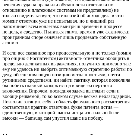
решения суда на права или обязанности ответчика по
отношению к платежным системам не представлено) не
только свидетельствует, что иллюзий об исходе дела в этот
момент ответчик уже не испытывал, но и лишний раз
напоминает всем коллегам: выигрыш времени в процессе —
не цель, а средство. Пытаться тянуть время в уже фактически
проигранном споре означает лишь продлевать собственную
агонию.
И если все сказанное про процессуальную и не только (помня
про опцию с Роспатентом) активность ответчика обобщить в
предельно деликатных выражениях, получится примерно так:
ему не удалось ни выбрать оптимальную стратегию работы по
делу, обесценивающую позицию истца простыми, почти
рутинными средствами, ни найти тактику, которая позволила
бы побить главный козырь истца в виде экспертного
заключения. Впрочем, последняя задача выглядит если и
вообще решаемой, то во всяком случае весьма неблагодарной.
Позволив затянуть себя в область формального рассмотрения
соответствия практик ответчика букве патента истца —
единственную, в которой шансы истца изначально были
высоки — Samsung сам упустил шанс на победу.