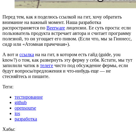
Перед тем, как я поделюсь ссылкой на гит, хочу обратить
внимание на важный момент. Наша разработка
распространяется по
Beerware
лицензии. Ее суть проста: если
пользователь продукта встречает автора и считает программу
полезной, то он угощает его пивом. (Если что, мы за Гиннесс,
сидр или «Атомная прачечная»).
А вот и
ссылка
на на гит, в котором есть гайд (guide, you
know?) о том, как развернуть эту ферму у себя. Кстати, мы тут
запилили чатик в
телеге
чисто под обсуждение фермы, если
будут вопросы/предложения и что-нибудь еще — не
стесняйтесь и пишите.
Теги:
тестирование
github
opensourse
ios
разработка
Хабы: