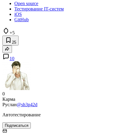
Open source
Тестирование IT-систем
iOS
GitHub
+5
25
10
0
Карма
Руслан
@sh3p42d
Автотестирование
Подписаться