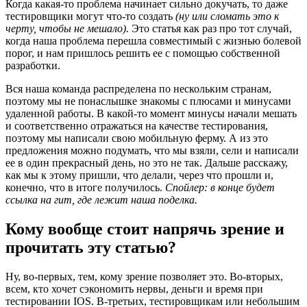
Когда какая-то проблема начинает сильно докучать, то даже
тестировщики могут что-то создать
(ну или сломать это к
черту, чтобы не мешало).
Это статья как раз про тот случай,
когда наша проблема перешла совместимый с жизнью болевой
порог, и нам пришлось решить ее с помощью собственной
разработки.
Вся наша команда распределена по нескольким странам,
поэтому мы не понаслышке знакомы с плюсами и минусами
удаленной работы. В какой-то момент минусы начали мешать
и соответственно отражаться на качестве тестирования,
поэтому мы написали свою мобильную ферму. А из это
предложения можно подумать, что мы взяли, сели и написали
ее в один прекрасный день, но это не так. Дальше расскажу,
как мы к этому пришли, что делали, через что прошли и,
конечно, что в итоге получилось.
Спойлер: в конце будет
ссылка на гит, где лежит наша поделка.
Кому вообще стоит напрячь зрение и
прочитать эту статью?
Ну, во-первых, тем, кому зрение позволяет это. Во-вторых,
всем, кто хочет сэкономить нервы, деньги и время при
тестировании IOS. В-третьих, тестировщикам или небольшим