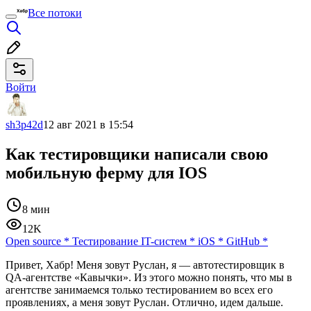
Все потоки
Войти
sh3p42d
12 авг 2021 в 15:54
Как тестировщики написали свою
мобильную ферму для IOS
8 мин
12K
Open source
*
Тестирование IT-систем
*
iOS
*
GitHub
*
Привет, Хабр! Меня зовут Руслан, я — автотестировщик в
QA-агентстве «Кавычки». Из этого можно понять, что мы в
агентстве занимаемся только тестированием во всех его
проявлениях, а меня зовут Руслан. Отлично, идем дальше.