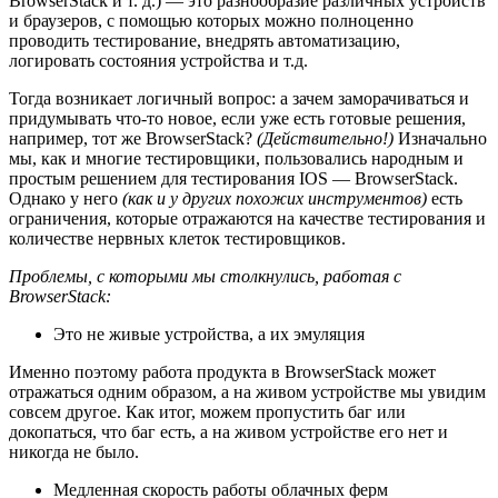
BrowserStack и т. д.) — это разнообразие различных устройств
и браузеров, с помощью которых можно полноценно
проводить тестирование, внедрять автоматизацию,
логировать состояния устройства и т.д.
Тогда возникает логичный вопрос: а зачем заморачиваться и
придумывать что-то новое, если уже есть готовые решения,
например, тот же BrowserStack?
(Действительно!)
Изначально
мы, как и многие тестировщики, пользовались народным и
простым решением для тестирования IOS — BrowserStack.
Однако у него
(как и у других похожих инструментов)
есть
ограничения, которые отражаются на качестве тестирования и
количестве нервных клеток тестировщиков.
Проблемы, с которыми мы столкнулись, работая с
BrowserStack:
Это не живые устройства, а их эмуляция
Именно поэтому работа продукта в BrowserStack может
отражаться одним образом, а на живом устройстве мы увидим
совсем другое. Как итог, можем пропустить баг или
докопаться, что баг есть, а на живом устройстве его нет и
никогда не было.
Медленная скорость работы облачных ферм