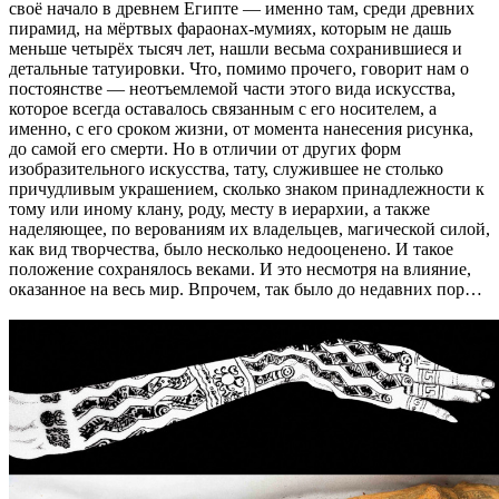
своё начало в древнем Египте — именно там, среди древних
пирамид, на мёртвых фараонах-мумиях, которым не дашь
меньше четырёх тысяч лет, нашли весьма сохранившиеся и
детальные татуировки. Что, помимо прочего, говорит нам о
постоянстве — неотъемлемой части этого вида искусства,
которое всегда оставалось связанным с его носителем, а
именно, с его сроком жизни, от момента нанесения рисунка,
до самой его смерти. Но в отличии от других форм
изобразительного искусства, тату, служившее не столько
причудливым украшением, сколько знаком принадлежности к
тому или иному клану, роду, месту в иерархии, а также
наделяющее, по верованиям их владельцев, магической силой,
как вид творчества, было несколько недооценено. И такое
положение сохранялось веками. И это несмотря на влияние,
оказанное на весь мир. Впрочем, так было до недавних пор…