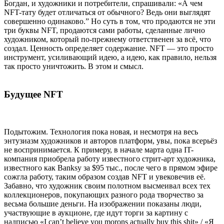
Богдан, и художники и потребители, спрашивали: «А чем
NFT-тату будет отличаться от обычного? Ведь они выглядят
совершенно одинаково.” Но суть в том, что продаются не эти
три буквы NFT, продаются сами работы, сделанные лично
художником, который по-прежнему ответственен за всё, что
создал. Ценность определяет содержание. NFT — это просто
инструмент, усиливающий идею, а идею, как правило, нельзя
так просто уничтожить. В этом и смысл.
Будущее NFT
Подытожим. Технология пока новая, и несмотря на весь
энтузиазм художников и авторов платформ, увы, пока всерьёз
не воспринимается. К примеру, в начале марта одна IT-
компания приобрела работу известного стрит-арт художника,
известного как Banksy за $95 тыс., после чего в прямом эфире
сожгла работу, таким образом создав NFT и увековечив её.
Забавно, что художник своим полотном высмеивал всех тех
коллекционеров, покупающих разного рода творчество за
весьма большие деньги. На изображении показаны люди,
участвующие в аукционе, где идут торги за картину с
надписью «I can’t believe you morons actually buy this shit» / «Я