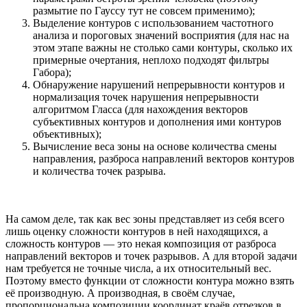
размытие по Гауссу тут не совсем применимо);
Выделение контуров с использованием частотного
анализа и пороговых значений восприятия (для нас на
этом этапе важны не столько сами контуры, сколько их
примерные очертания, неплохо подходят фильтры
Габора);
Обнаружение нарушений непрерывности контуров и
нормализация точек нарушения непрерывности
алгоритмом Гласса (для нахождения векторов
субъективных контуров и дополнения ими контуров
объективных);
Вычисление веса зоны на основе количества смены
направления, разброса направлений векторов контуров
и количества точек разрыва.
На самом деле, так как вес зоны представляет из себя всего
лишь оценку сложности контуров в ней находящихся, а
сложность контуров — это некая композиция от разброса
направлений векторов и точек разрывов. А для второй задачи
нам требуется не точные числа, а их относительный вес.
Поэтому вместо функции от сложности контура можно взять
её производную. А производная, в своём случае,
пропорциональна композиции координат краёв отрезков в