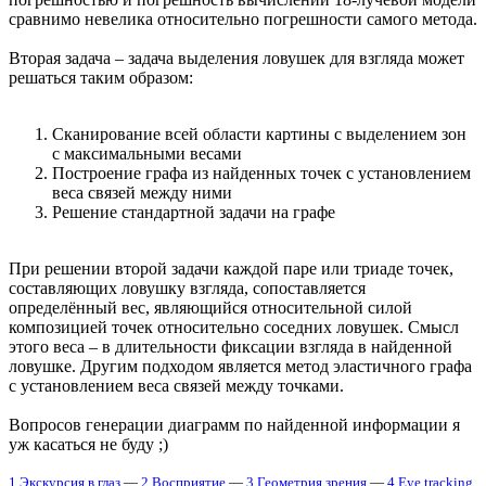
сравнимо невелика относительно погрешности самого метода.
Вторая задача – задача выделения ловушек для взгляда может
решаться таким образом:
Сканирование всей области картины с выделением зон
с максимальными весами
Построение графа из найденных точек с установлением
веса связей между ними
Решение стандартной задачи на графе
При решении второй задачи каждой паре или триаде точек,
составляющих ловушку взгляда, сопоставляется
определённый вес, являющийся относительной силой
композицией точек относительно соседних ловушек. Смысл
этого веса – в длительности фиксации взгляда в найденной
ловушке. Другим подходом является метод эластичного графа
с установлением веса связей между точками.
Вопросов генерации диаграмм по найденной информации я
уж касаться не буду ;)
1 Экскурсия в глаз
—
2 Восприятие
—
3 Геометрия зрения
—
4 Eye tracking