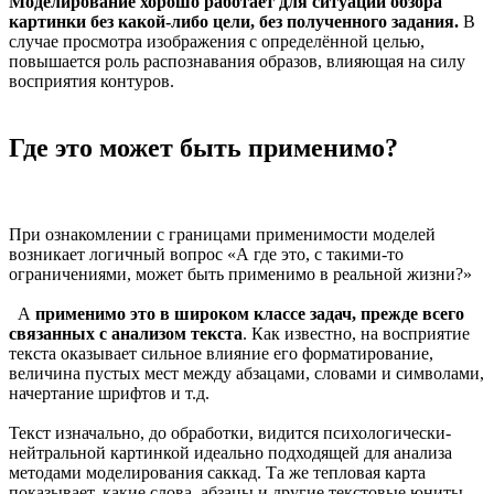
Моделирование хорошо работает для ситуаций обзора
картинки без какой-либо цели, без полученного задания.
В
случае просмотра изображения с определённой целью,
повышается роль распознавания образов, влияющая на силу
восприятия контуров.
Где это может быть применимо?
При ознакомлении с границами применимости моделей
возникает логичный вопрос «А где это, с такими-то
ограничениями, может быть применимо в реальной жизни?»
А
применимо это в широком классе задач, прежде всего
связанных с анализом текста
. Как известно, на восприятие
текста оказывает сильное влияние его форматирование,
величина пустых мест между абзацами, словами и символами,
начертание шрифтов и т.д.
Текст изначально, до обработки, видится психологически-
нейтральной картинкой идеально подходящей для анализа
методами моделирования саккад. Та же тепловая карта
показывает, какие слова, абзацы и другие текстовые юниты