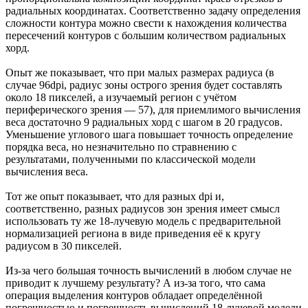
радиальных координатах. Соответственно задачу определения
сложности контура можно свести к нахождения количества
пересечений контуров с большим количеством радиальных
хорд.
Опыт же показывает, что при малых размерах радиуса (в
случае 96dpi, радиус зоны острого зрения будет составлять
около 18 пикселей, а изучаемый регион с учётом
периферического зрения — 57), для приемлимого вычисления
веса достаточно 9 радиальных хорд с шагом в 20 градусов.
Уменьшение углового шага повышает точность определение
порядка веса, но незначительно по стравнению с
результатами, полученными по классической модели
вычисления веса.
Тот же опыт показывает, что для разных dpi и,
соответственно, разных радиусов зон зрения имеет смысл
использовать ту же 18-лучевую модель с предварительной
нормализацией региона в виде приведения её к кругу
радиусом в 30 пикселей.
Из-за чего б
о
льшая точность вычислений в любом случае не
приводит к лучшему результату? А из-за того, что сама
операция выделения контуров обладает определённой
погрешностью и погрешность вычислений 18-лучевой модели