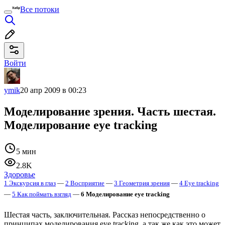
Все потоки
Войти
ymik
20 апр 2009 в 00:23
Моделирование зрения. Часть шестая.
Моделирование eye tracking
5 мин
2.8K
Здоровье
1 Экскурсия в глаз
—
2 Восприятие
—
3 Геометрия зрения
—
4 Eye tracking
—
5 Как поймать взгляд
—
6 Моделирование eye tracking
Шестая часть, заключительная. Рассказ непосредственно о
принципах моделирования eye tracking, а так же как это может