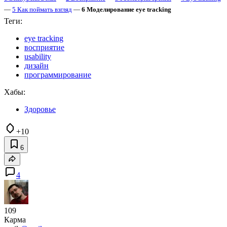
—
5 Как поймать взгляд
—
6 Моделирование eye tracking
Теги:
eye tracking
восприятие
usability
дизайн
программирование
Хабы:
Здоровье
+10
6
4
109
Карма