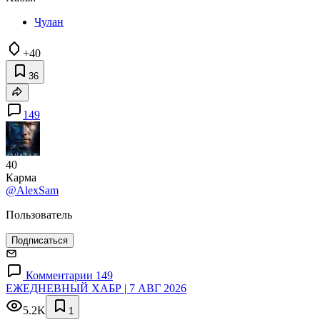
Чулан
+40
36
149
40
Карма
@AlexSam
Пользователь
Подписаться
Комментарии 149
ЕЖЕДНЕВНЫЙ ХАБР | 7 АВГ 2026
5.2K
1