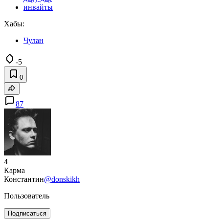
инвайты
Хабы:
Чулан
-5
0
87
4
Карма
Константин
@donskikh
Пользователь
Подписаться