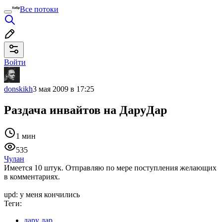
Все потоки
Войти
donskikh
3 мая 2009 в 17:25
Раздача инвайтов на ДаруДар
1 мин
535
Чулан
Имеется 10 штук. Отправляю по мере поступления желающих
в комментариях.
upd: у меня кончились
Теги:
дару дар