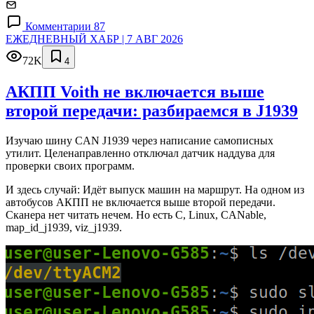
Комментарии 87
ЕЖЕДНЕВНЫЙ ХАБР | 7 АВГ 2026
72K
4
АКПП Voith не включается выше
второй передачи: разбираемся в J1939
Изучаю шину CAN J1939 через написание самописных
утилит. Целенаправленно отключал датчик наддува для
проверки своих программ.
И здесь случай: Идёт выпуск машин на маршрут. На одном из
автобусов АКПП не включается выше второй передачи.
Сканера нет читать нечем. Но есть C, Linux, CANable,
map_id_j1939, viz_j1939.