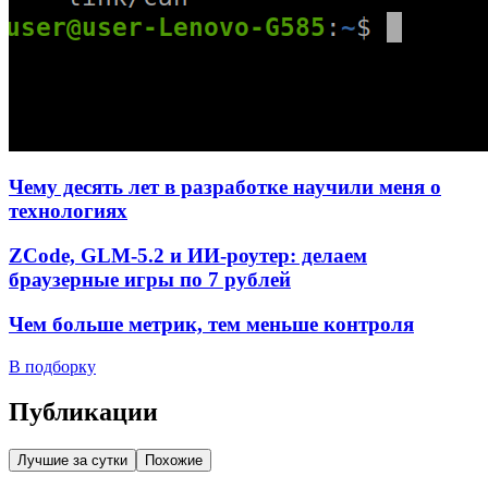
Чему десять лет в разработке научили меня о
технологиях
ZCode, GLM-5.2 и ИИ-роутер: делаем
браузерные игры по 7 рублей
Чем больше метрик, тем меньше контроля
В подборку
Публикации
Лучшие за сутки
Похожие