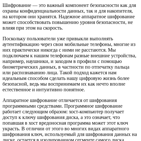
Шифрование — это важный компонент безопасности как для
охраны конфиденциальности данных, так и для накопителя,
на котором они хранятся. Надежное аппаратное шифрование
может способствовать повышению уровня безопасности, не
влияя при этом на скорость.
Поскольку пользователи уже привыкли выполнять
аутентификацию через свои мобильные телефоны, многие из
них практически никогда с ними не расстаются. Мы
подключаем к нашим телефонам разные внешние устройства,
например, наушники, и заходим в профили с помощью
биометрических данных, в частности по отпечатку пальца
или распознаванию лица. Такой подход кажется нам
идеальным способом сделать нашу цифровую жизнь более
безопасной, ведь мы воспринимаем их как нечто вполне
естественное и интуитивно понятное.
Аппаратное шифрование отличается от шифрования
программными средствами. Программное шифрование
работает следующим образом: хост-компьютер получает
доступ к ключу шифрования диска, а это означает, что
попавшая в хост вредоносная программа может этот ключ
украсть. В отличии от этого во многих видах аппаратного
шифрования ключ, используемый для шифрования данных на
диске, остается в изолированном сегменте самого диска.