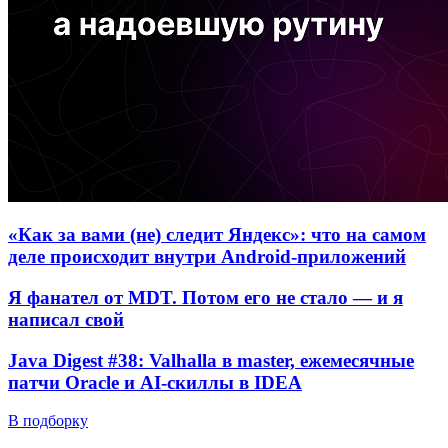
«Как за вами (не) следит Яндекс»: что на самом
деле происходит внутри Android-приложений
Я фанател от MDT. Потом его не стало — и я
написал свой
Java Digest #38: Valhalla в master, ежемесячные
патчи Oracle и AI-скиллы в IDEA
В подборку