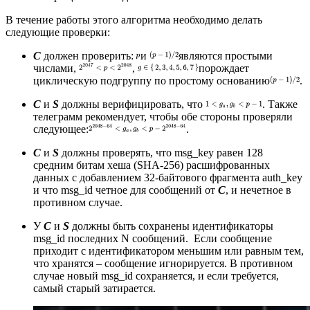
В течение работы этого алгоритма необходимо делать
следующие проверки:
C
должен проверить:
и
являются простыми
числами,
,
порождает
циклическую подгруппу по простому основанию
.
C
и
S
должны верифицировать, что
. Также
телеграмм рекомендует, чтобы обе стороны проверяли
следующее:
.
C
и
S
должны проверять, что msg_key равен 128
средним битам хеша (SHA-256) расшифрованных
данных с добавлением 32-байтового фрагмента auth_key
и что msg_id четное для сообщений от
C
, и нечетное в
противном случае.
У
C
и
S
должны быть сохранены идентификаторы
msg_id последних N сообщений. Если сообщение
приходит с идентификатором меньшим или равным тем,
что хранятся – сообщение игнорируется. В противном
случае новый msg_id сохраняется, и если требуется,
самый старый затирается.