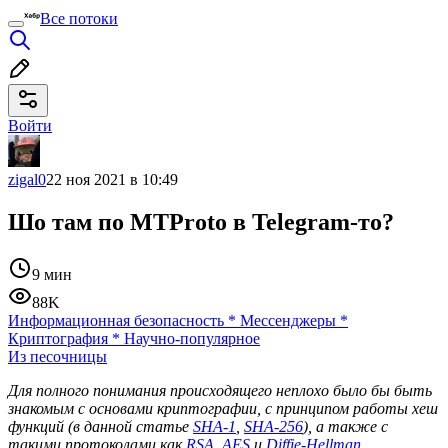
Все потоки
Войти
zigal0
22 ноя 2021 в 10:49
Шо там по MTProto в Telegram-то?
9 мин
88K
Информационная безопасность
*
Мессенджеры
*
Криптография
*
Научно-популярное
Из песочницы
Для полного понимания происходящего неплохо было бы быть
знакомым с основами криптографии, с принципом работы хеш
функций (в данной статье
SHA-1
,
SHA-256
), а также с
такими протоколами как
RSA
,
AES
и
Diffie-Hellman