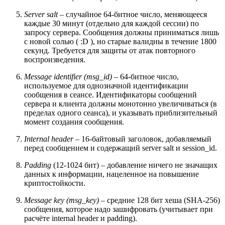
Server salt
– случайное 64-битное число, меняющееся
каждые 30 минут (отдельно для каждой сессии) по
запросу сервера. Сообщения должны приниматься лишь
с новой солью ( :D ), но старые валидны в течение 1800
секунд. Требуется для защиты от атак повторного
воспроизведения.
Message identifier (msg_id)
– 64-битное число,
используемое для однозначной идентификации
сообщения в сеансе. Идентификаторы сообщений
сервера и клиента должны монотонно увеличиваться (в
пределах одного сеанса), и указывать приблизительный
момент создания сообщения.
Internal header
– 16-байтовый заголовок, добавляемый
перед сообщением и содержащий server salt и session_id.
Padding
(12-1024 бит) – добавление ничего не значащих
данных к информации, нацеленное на повышение
криптостойкости.
Message key (msg_key)
– средние 128 бит хеша (SHA-256)
сообщения, которое надо зашифровать (учитывает при
расчёте internal header и padding).