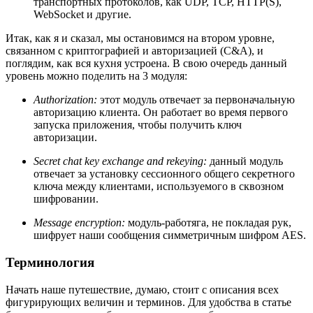
транспортных протоколов, как UDP, TCP, HTTP(S),
WebSocket и другие.
Итак, как я и сказал, мы остановимся на втором уровне,
связанном с криптографией и авторизацией (C&A), и
поглядим, как вся кухня устроена. В свою очередь данный
уровень можно поделить на 3 модуля:
Authorization:
этот модуль отвечает за первоначальную
авторизацию клиента. Он работает во время первого
запуска приложения, чтобы получить ключ
авторизации.
Secret chat key exchange and rekeying:
данный модуль
отвечает за установку сессионного общего секретного
ключа между клиентами, используемого в сквозном
шифровании.
Message encryption:
модуль-работяга, не покладая рук,
шифрует наши сообщения симметричным шифром AES.
Терминология
Начать наше путешествие, думаю, стоит с описания всех
фигурирующих величин и терминов. Для удобства в статье