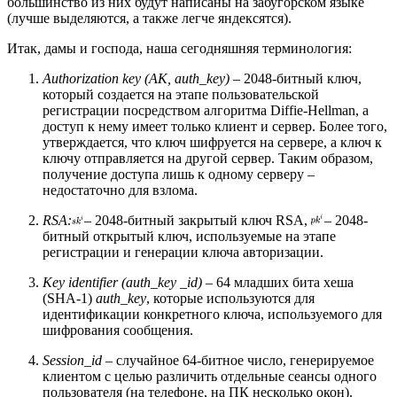
большинство из них будут написаны на забугорском языке
(лучше выделяются, а также легче яндексятся).
Итак, дамы и господа, наша сегодняшняя терминология:
Authorization key (AK, auth_key)
– 2048-битный ключ,
который создается на этапе пользовательской
регистрации посредством алгоритма Diffie-Hellman, а
доступ к нему имеет только клиент и сервер. Более того,
утверждается, что ключ шифруется на сервере, а ключ к
ключу отправляется на другой сервер. Таким образом,
получение доступа лишь к одному серверу –
недостаточно для взлома.
RSA:
– 2048-битный закрытый ключ RSA,
– 2048-
битный открытый ключ, используемые на этапе
регистрации и генерации ключа авторизации.
Key identifier (auth_key _id)
– 64 младших бита хеша
(SHA-1)
auth_key
, которые используются для
идентификации конкретного ключа, используемого для
шифрования сообщения.
Session_id
– случайное 64-битное число, генерируемое
клиентом с целью различить отдельные сеансы одного
пользователя (на телефоне, на ПК несколько окон).