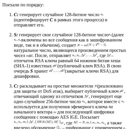
Поехали по порядку:
C:
генерирует случайное 128-битное число
(идентифицирует
C
в рамках этого процесса) и
отправляет его.
S:
генерирует свое случайное 128-битное число
(далее
включены во все сообщения как в зашифрованном
виде, так и в обычном), создает
натуральное число, являющееся произведением простых
чисел
и
. После, отправляет
, где
–
отпечаток RSA ключа равный 64 нижним битам хеша
(SHA-1) известных
(публичный ключ RSA). В свою
очередь
S
хранит
(закрытые ключи RSA) для
дешифровки.
C:
раскладывает на простые множители
(реализовано
для защиты от DoS атак), выбирает публичный ключ
,
отвечающий одному из отпечатков
, генерирует еще
одно случайное 256-битное число
, которое вместе с
используется для получения эфемерного ключа
и
начального вектора
для последующей шифровки
сообщения с помощью AES IGE. Посылает
, где
, а также
введено обозначение
– шифрование с применением
.