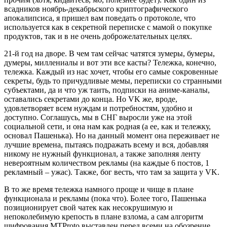
всадников ноябрь-декабрьского криптографического
апокалипсиса, я пришел вам поведать о протоколе, что
используется как в секретной переписке с мамой о покупке
продуктов, так и в не очень доброжелательных целях.
21-й год на дворе. В чем там сейчас чатятся зумеры, бумеры,
думеры, миллениалы и вот эти все касты? Тележка, конечно,
тележка. Каждый из нас хочет, чтобы его самые сокровенные
секреты, будь то причудливые мемы, переписки со странными
субъектами, да и что уж таить, подписки на аниме-каналы,
оставались секретами до конца. Но VK же, вроде,
удовлетворяет всем нуждам и потребностям, удобно и
доступно. Соглашусь, мы в СНГ выросли уже на этой
социальной сети, и она нам как родная (а ее, как и тележку,
основал Пашенька). Но на данный момент она переживает не
лучшие времена, пытаясь подражать всему и вся, добавляя
никому не нужный функционал, а также заполняя ленту
невероятным количеством рекламы (на каждые 6 постов, 1
рекламный – ужас). Также, бог весть, что там за защита у VK.
В то же время тележка намного проще и чище в плане
функционала и рекламы (пока что). Более того, Пашенька
позиционирует свой чатек как несокрушимую и
непоколебимую крепость в плане взлома, а сам алгоритм
шифрования MTProto выставлен перед всеми на обозрение.