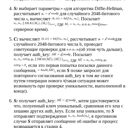
S:
выбирает параметры
для алгоритма Diffie-Hellman,
рассчитывает
для случайного 2048-битового
числа
, вычисляет
. Посылает
, где
(
-
серверное время).
C:
вычисляет
, рассчитывает
для
случайного 2048-битового числа b, проводит
советующие проверки для
(об этом чуть дальше),
получает auth_key:
. Посылает
, где
, если это первая попытка посылки данного
сообщения,
, если
S
позже запросит для
повторного согласования auth_key в том же сеансе
путем генерации нового
(такая ситуация может
возникнуть при проверке уникальности, выполненной в
конце).
S:
получает auth_key:
, затем удостоверяется
что, полуенный ключ уникальный, сравнивая его хеш с
хешами других auth_keys. Если хеш уникален, то
S
отправляет подтверждение
, в противном
случае
S
отправляет сообщение об ошибке и процесс
возвращается к стадии 4.