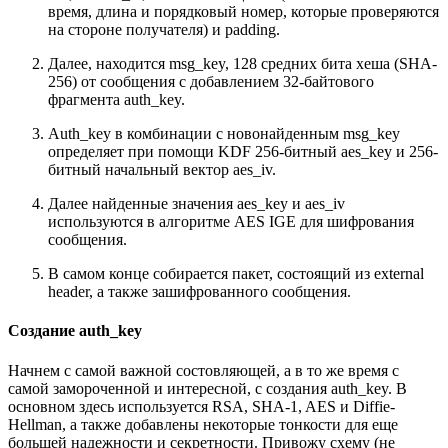
время, длина и порядковый номер, которые проверяются
на стороне получателя) и padding.
Далее, находится msg_key, 128 средних бита хеша (SHA-
256) от сообщения с добавлением 32-байтового
фрагмента auth_key.
Auth_key в комбинации с новонайденным msg_key
определяет при помощи KDF 256-битный aes_key и 256-
битный начальный вектор aes_iv.
Далее найденные значения aes_key и aes_iv
используются в алгоритме AES IGE для шифрования
сообщения.
В самом конце собирается пакет, состоящий из external
header, а также зашифрованного сообщения.
Создание auth_key
Начнем с самой важной состовляющей, а в то же время с
самой замороченной и интересной, с создания auth_key. В
основном здесь используется RSA, SHA-1, AES и Diffie-
Hellman, а также добавлены некоторые тонкости для еще
большей надежности и секретности. Привожу схему (не