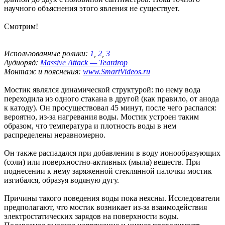
научного объяснения этого явления не существует.
Смотрим!
Использованные ролики:
1
,
2
,
3
Аудиоряд:
Massive Attack — Teardrop
Монтаж и пояснения:
www.SmartVideos.ru
Мостик являлся динамической структурой: по нему вода
переходила из одного стакана в другой (как правило, от анода
к катоду). Он просуществовал 45 минут, после чего распался:
вероятно, из-за нагревания воды. Мостик устроен таким
образом, что температура и плотность воды в нем
распределены неравномерно.
Он также распадался при добавлении в воду ионообразующих
(соли) или поверхностно-активных (мыла) веществ. При
поднесении к нему заряженной стеклянной палочки мостик
изгибался, образуя водяную дугу.
Причины такого поведения воды пока неясны. Исследователи
предполагают, что мостик возникает из-за взаимодействия
электростатических зарядов на поверхности воды.