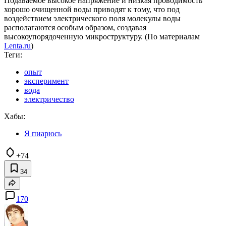
Подаваемое высокое напряжение и низкая проводимость
хорошо очищенной воды приводят к тому, что под
воздействием электрического поля молекулы воды
располагаются особым образом, создавая
высокоупорядоченную микроструктуру. (По материалам
Lenta.ru
)
Теги:
опыт
эксперимент
вода
электричество
Хабы:
Я пиарюсь
+74
34
170