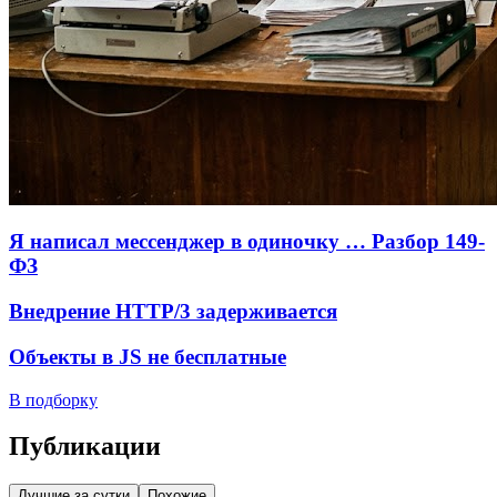
Я написал мессенджер в одиночку … Разбор 149-
ФЗ
Внедрение HTTP/3 задерживается
Объекты в JS не бесплатные
В подборку
Публикации
Лучшие за сутки
Похожие