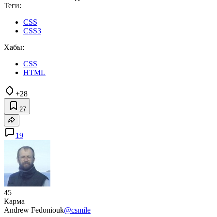
Теги:
CSS
CSS3
Хабы:
CSS
HTML
+28
27
19
45
Карма
Andrew Fedoniouk
@csmile