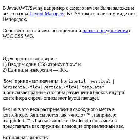
В Java/AWT/Swing например с самого начала были заложены
всяко разны
Layout Managers
. В CSS такого в чистом виде нет.
Непорядок.
Собственно это и явилось причиной
нашего предложения
в
W3C CSS WG.
Идея проста «как двери»:
1) Вводим один CSS атрибут 'flow' и
2) Единицы измерения — flex.
'flow' принимает значения:
|
|
horizontal
vertical
|
|
horizontal-flow
vertical-flow
"template"
и описывает разные способы размещения блоков внутри
контейнера сиречь описывает layout manager.
flex units это веса распределения свободного места в
контейнере. Записывются как <число> '*', например:
margin-left:2*. Для наглядности flex length units можно
представлять как пружины имеющие определенный вес.
Вот для наглядности: