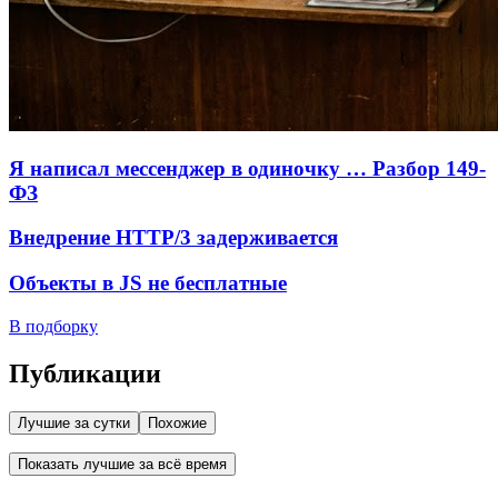
Я написал мессенджер в одиночку … Разбор 149-
ФЗ
Внедрение HTTP/3 задерживается
Объекты в JS не бесплатные
В подборку
Публикации
Лучшие за сутки
Похожие
Показать лучшие за всё время