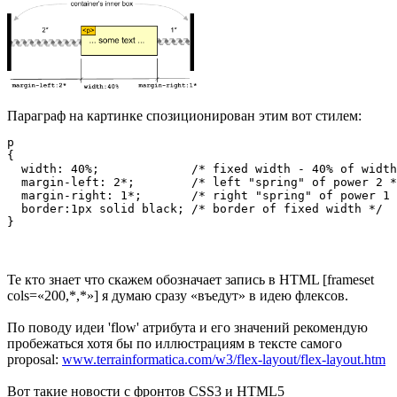
Параграф на картинке спозиционирован этим вот стилем:
p

{

  width: 40%;             /* fixed width - 40% of width
  margin-left: 2*;        /* left "spring" of power 2 *
  margin-right: 1*;       /* right "spring" of power 1 
  border:1px solid black; /* border of fixed width */

}
Те кто знает что скажем обозначает запись в HTML [frameset
cols=«200,*,*»] я думаю сразу «въедут» в идею флексов.
По поводу идеи 'flow' атрибута и его значений рекомендую
пробежаться хотя бы по иллюстрациям в тексте самого
proposal:
www.terrainformatica.com/w3/flex-layout/flex-layout.htm
Вот такие новости с фронтов CSS3 и HTML5