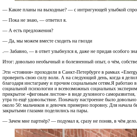
— Какие планы на выходные? — с интригующей улыбкой спроси
— Пока не знаю, — ответил я.
— А есть предложения?
— Да, мы можем вместе сходить на гвозди
.— Забавно, — в ответ улыбнулся я, даже не придав особого з
Итог: довольно необычный и болезненный опыт, о чём, собстве
Эти «стояния» проходили в Санкт-Петербурге в рамках «Energy 
проверить свою силу воли. А на следующий день, когда я дели
благодаря инстаграму и прочим социальным сетям.Я работаю в
социальной психологии и всевозможных социальных эксперимент
прикрытое «фиговым листом» в виде духовного саморазвития, но
утра то ещё удовольствие. Поначалу настроение было довольно 
около 50: мальчиков и девочек примерно поровну. Для начала б
закрытыми глазами поделились на пары.
— Зачем мне партнёр? — подумал я, сразу не поняв, в чём дело