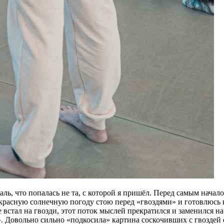
ль, что попалась не та, с которой я пришёл. Перед самым начал
екрасную солнечную погоду стою перед «гвоздями» и готовлюсь к
е встал на гвозди, этот поток мыслей прекратился и заменился н
!». Довольно сильно «подкосила» картина соскочивших с гвозде