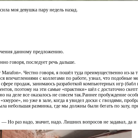
ла моя девушка пару недель назад.
начения данному предложению.
нно говоря, последует речь дальше.
Marafon». Честно говоря, я пошёл туда преимущественно из-за т
лся впечатлениями с коллегами по работе, узнал, что подобные 
 сфере продаж, занимаюсь разработкой компьютерных игр (бабл 
ов, поэтому на эти самые «практики» шёл с достаточно скептич
 на деле все оказалось не совсем так.Раннее пробуждение особы
«хмурое», но уже в зале, когда я увидел доски с гвоздями, проб
ыла небольшая разминка, где мы должны были бегать по залу, пр
. — Но раз надо, значит, надо. Лишних вопросов не задавал, да 