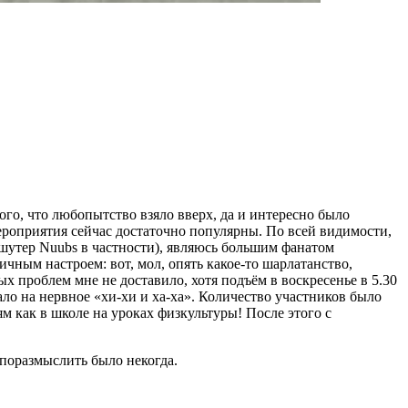
ого, что любопытство взяло вверх, да и интересно было
мероприятия сейчас достаточно популярны. По всей видимости,
шутер Nuubs в частности), являюсь большим фанатом
ным настроем: вот, мол, опять какое-то шарлатанство,
х проблем мне не доставило, хотя подъём в воскресенье в 5.30
рало на нервное «хи-хи и ха-ха». Количество участников было
ям как в школе на уроках физкультуры! После этого с
и поразмыслить было некогда.