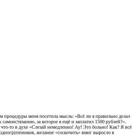
ом процедуры меня посетила мысль: «Всё ли я правильно делал
 самоистязанию, за которое я ещё и заплатил 1500 рублей?».
а что-то в духе «Слезай немедленно! Ау! Это больно! Как? Я всё
й одногруппников, желание «соскочить» вмиг выросло в