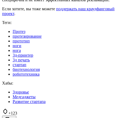
Если хотите, вы тоже можете
поддержать наш краудфанговый
проект
.
Теги:
Протез
протезирование
прототип
ноги
нога
3д-принтер
3д печать
стартап
биотехнология
робототехника
Хабы:
Здоровье
Медгаджеты
Развитие стартапа
+123