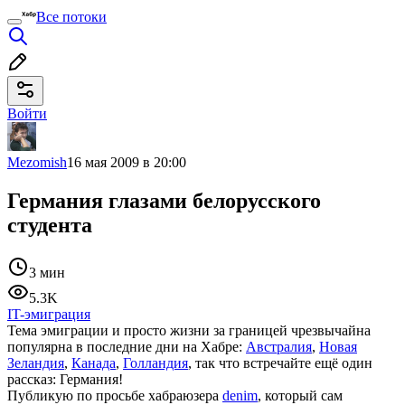
Все потоки
Войти
Mezomish
16 мая 2009 в 20:00
Германия глазами белорусского
студента
3 мин
5.3K
IT-эмиграция
Тема эмиграции и просто жизни за границей чрезвычайна
популярна в последние дни на Хабре:
Австралия
,
Новая
Зеландия
,
Канада
,
Голландия
, так что встречайте ещё один
рассказ: Германия!
Публикую по просьбе хабраюзера
denim
, который сам