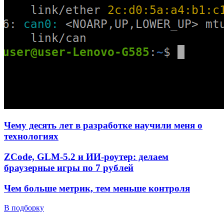
Чему десять лет в разработке научили меня о
технологиях
ZCode, GLM-5.2 и ИИ-роутер: делаем
браузерные игры по 7 рублей
Чем больше метрик, тем меньше контроля
В подборку