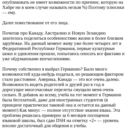
опубликовать не имеет возможности по причине, которую на
Хабре ни в коем случае называть нельзя %) Поэтому плюсики
— ему.
Далее повествование от его лица.
Почитав про Канаду, Австралию и Новую Зеландию
захотелось поделиться особенностями жизни в более близком
зарубежье. На данный момент живу уже более четырех лет в
Федеративной Республике Германия, первые культурные
шоки и удивления прошли, попытаюсь описать все фактами и
уже обдуманными впечатлениями.
Почему собственно я выбрал Германию? Было много
возможностей куда-нибудь податься, но решающим фактором
стало расстояние. Америка, Канада — это все очень далеко.
Возможность видеть родителей и друзей раз в год и
дорогущие многочасовые перелеты смущали меня очень
сильно. В добавок ко всему, учеба на тот момент в Германии
была бесплатной, даже для иностранных студентов (в
принципе практически таковой она и остается на данный
момент) Как минус — полное отсутствие знания языка. Эта
проблема решилась примерно за 6 месяцев посещения
языковой школы, был сдан DSH на отметку «2» — уровень
вполне достаточный для общения и учебы.