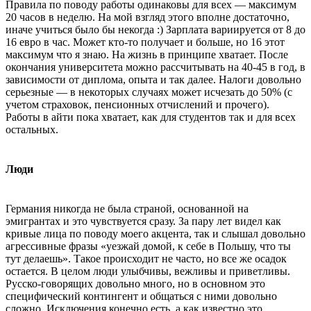
Правила по поводу работы одинаковы для всех — максимум
20 часов в неделю. На мой взгляд этого вполне достаточно,
иначе учиться было бы некогда :) Зарплата вариируется от 8 до
16 евро в час. Может кто-то получает и больше, но 16 этот
максимум что я знаю. На жизнь в принципе хватает. После
окончания университета можно рассчитывать на 40-45 в год, в
зависимости от диплома, опыта и так далее. Налоги довольно
серьезные — в некоторых случаях может исчезать до 50% (с
учетом страховок, пенсионных отчислений и прочего).
Работы в айти пока хватает, как для студентов так и для всех
остальных.
Люди
Германия никогда не была страной, основанной на
эмигрантах и это чувствуется сразу. За пару лет видел как
кривые лица по поводу моего акцента, так и слышал довольно
агрессивные фразы «уезжай домой, к себе в Польшу, что ты
тут делаешь». Такое происходит не часто, но все же осадок
остается. В целом люди улыбчивы, вежливы и приветливы.
Русско-говорящих довольно много, но в основном это
специфический контингент и общаться с ними довольно
сложно. Исключения конечно есть, а как известно это