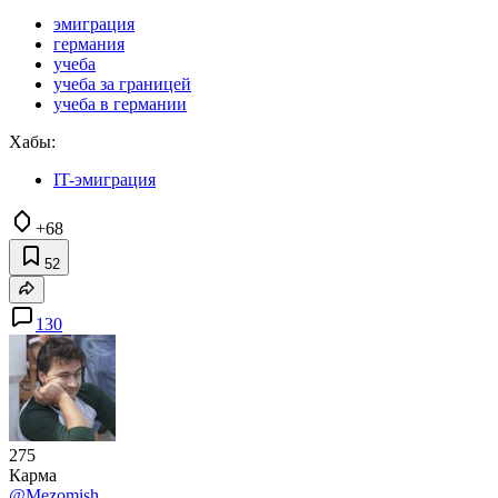
эмиграция
германия
учеба
учеба за границей
учеба в германии
Хабы:
IT-эмиграция
+68
52
130
275
Карма
@Mezomish