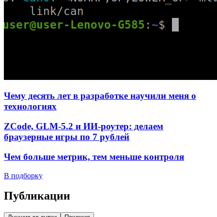
Чему десять лет в разработке научили меня о
технологиях
ZCode, GLM-5.2 и ИИ-роутер: делаем
браузерные игры по 7 рублей
Чем больше метрик, тем меньше контроля
В подборку
Публикации