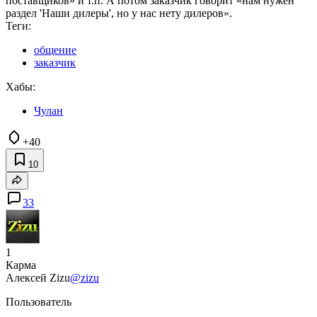
поставщиков» и т.п. А потом заказчик говорит «нам нужен
раздел 'Наши дилеры', но у нас нету дилеров».
Теги:
общение
заказчик
Хабы:
Чулан
+40
10
33
1
Карма
Алексей Zizu
@zizu
Пользователь